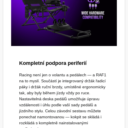
Kompletní podpora periferií
Racing není jen o volantu a pedálech — a RAF1
na to myslí. Součástí je integrovaný držák řadicí
páky i držák ruční brzdy, umístěné ergonomicky
tak, aby byly během jízdy vždy po ruce.
Nastavitelná deska pedálů umožňuje úpravu
vzdálenosti i úhlu podle vaší sady pedálů a
jízdního stylu. Celou závodní sestavu můžete
ponechat namontovanou — kokpit se skládá i
rozkládá s kompletně nainstalovanými