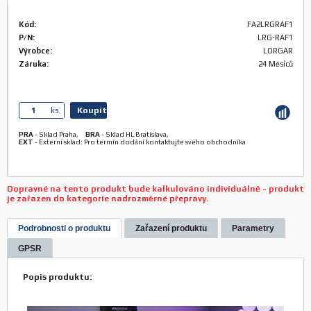
Kód:
FA2LRGRAF1
P/N:
LRG-RAF1
Výrobce:
LORGAR
Záruka:
24 Měsíců
Koupit
ks.
PRA
-
Sklad Praha
,
BRA
-
Sklad HL Bratislava
,
EXT
-
Externí sklad: Pro termín dodání kontaktujte svého obchodníka
Dopravné na tento produkt bude kalkulováno individuálně - produkt
je zařazen do kategorie nadrozměrné přepravy.
Podrobnosti o produktu
Zařazení produktu
Parametry
GPSR
Popis produktu: