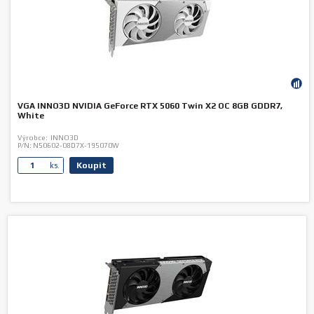
VGA INNO3D NVIDIA GeForce RTX 5060 Twin X2 OC 8GB GDDR7,
White
Výrobce:
INNO3D
P/N:
N50602-08D7X-195070W
Koupit
ks.