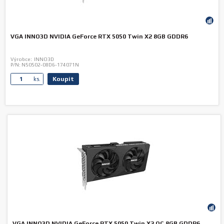
VGA INNO3D NVIDIA GeForce RTX 5050 Twin X2 8GB GDDR6
Výrobce:
INNO3D
P/N:
N50502-08D6-174071N
Koupit
ks.
VGA INNO3D NVIDIA GeForce RTX 5050 Twin X2 OC 8GB GDDR6