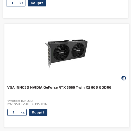
Koupit
ks.
VGA INNO3D NVIDIA GeForce RTX 5060 Twin X2 8GB GDDR6
Výrobce:
INNO3D
P/N:
N50602-08D7-195071N
Koupit
ks.