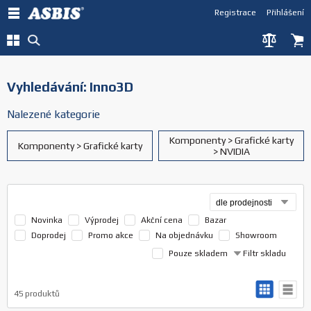
Registrace
Přihlášení
Vyhledávání: Inno3D
Nalezené kategorie
Komponenty > Grafické karty
Komponenty > Grafické karty
> NVIDIA
Novinka
Výprodej
Akční cena
Bazar
Doprodej
Promo akce
Na objednávku
Showroom
Pouze skladem
Filtr skladu
45
produktů