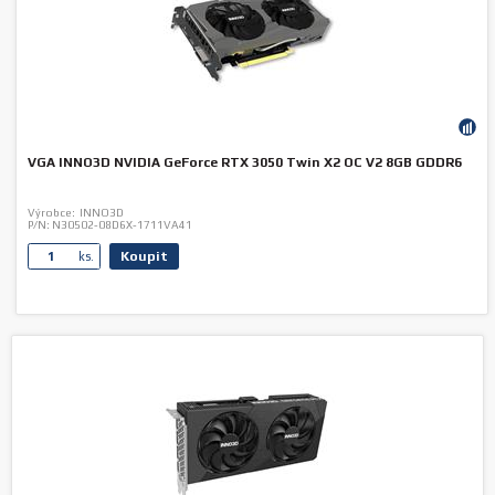
VGA INNO3D NVIDIA GeForce RTX 3050 Twin X2 OC V2 8GB GDDR6
Výrobce:
INNO3D
P/N:
N30502-08D6X-1711VA41
Koupit
ks.