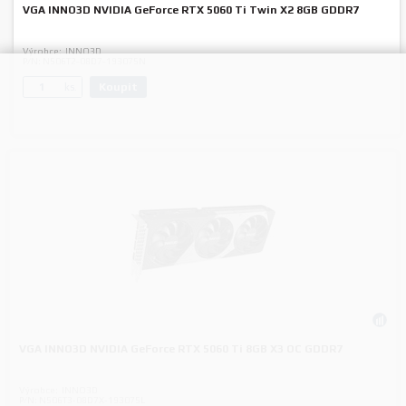
VGA INNO3D NVIDIA GeForce RTX 5060 Ti Twin X2 8GB GDDR7
Výrobce:
INNO3D
P/N:
N506T2-08D7-193075N
Koupit
ks.
VGA INNO3D NVIDIA GeForce RTX 5060 Ti 8GB X3 OC GDDR7
Výrobce:
INNO3D
P/N:
N506T3-08D7X-193075L