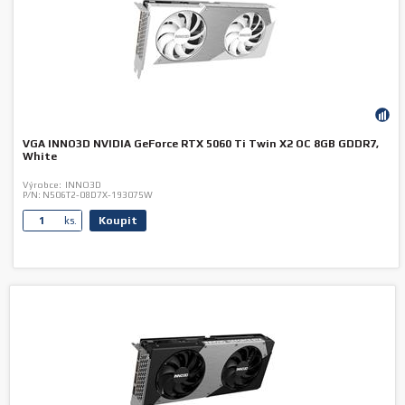
VGA INNO3D NVIDIA GeForce RTX 5060 Ti Twin X2 OC 8GB GDDR7,
White
Výrobce:
INNO3D
P/N:
N506T2-08D7X-193075W
Koupit
ks.