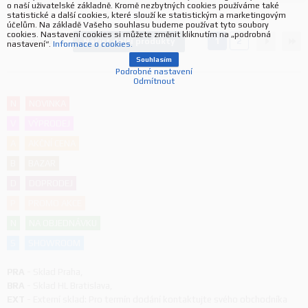
o naší uživatelské základně. Kromě nezbytných cookies používáme také
statistické a další cookies, které slouží ke statistickým a marketingovým
účelům. Na základě Vašeho souhlasu budeme používat tyto soubory
cookies. Nastavení cookies si můžete změnit kliknutím na „podrobná
1
2
Načíst další produkty
45
produktů
nastavení“.
Informace o cookies.
Souhlasím
Podrobné nastavení
Odmítnout
N
NOVINKA
V
VÝPRODEJ
A
AKČNÍ CENA
B
BAZAR
D
DOPRODEJ
P
PROMO AKCE
N
NA OBJEDNÁVKU
S
SHOWROOM
PRA
-
Sklad Praha
,
BRA
-
Sklad HL Bratislava
,
EXT
-
Externí sklad: Pro termín dodání kontaktujte svého obchodníka