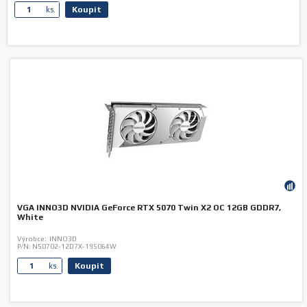
Koupit
ks.
VGA INNO3D NVIDIA GeForce RTX 5070 Twin X2 OC 12GB GDDR7,
White
Výrobce:
INNO3D
P/N:
N50702-12D7X-195064W
Koupit
ks.