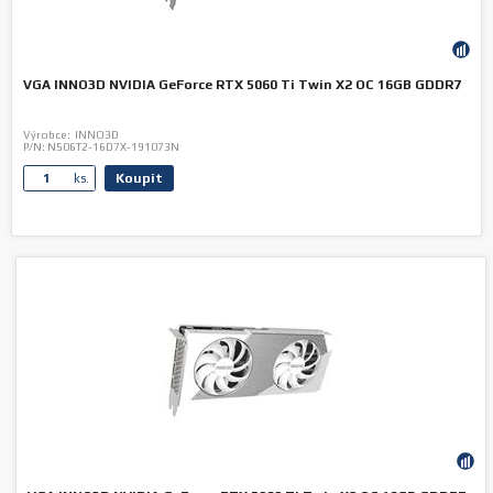
VGA INNO3D NVIDIA GeForce RTX 5060 Ti Twin X2 OC 16GB GDDR7
Výrobce:
INNO3D
P/N:
N506T2-16D7X-191073N
Koupit
ks.