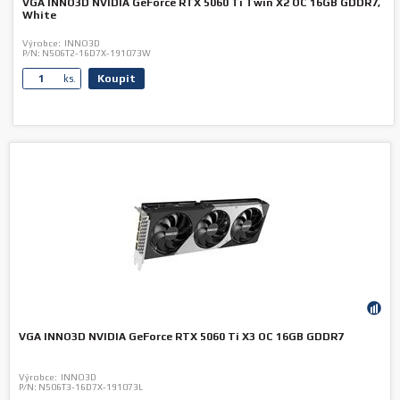
VGA INNO3D NVIDIA GeForce RTX 5060 Ti Twin X2 OC 16GB GDDR7,
White
Výrobce:
INNO3D
P/N:
N506T2-16D7X-191073W
Koupit
ks.
VGA INNO3D NVIDIA GeForce RTX 5060 Ti X3 OC 16GB GDDR7
Výrobce:
INNO3D
P/N:
N506T3-16D7X-191073L