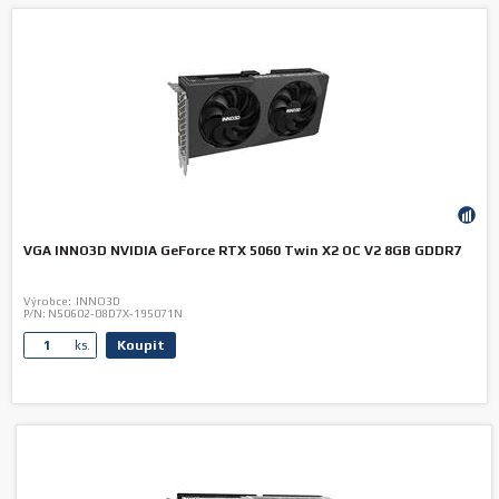
VGA INNO3D NVIDIA GeForce RTX 5060 Twin X2 OC V2 8GB GDDR7
Výrobce:
INNO3D
P/N:
N50602-08D7X-195071N
Koupit
ks.