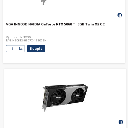
VGA INNO3D NVIDIA GeForce RTX 5060 Ti 8GB Twin X2 OC
Výrobce:
INNO3D
P/N:
N506T2-08D7X-193075N
Koupit
ks.