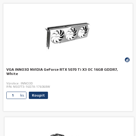
VGA INNO3D NVIDIA GeForce RTX 5070 Ti X3 OC 16GB GDDR7,
White
Výrobce:
INNO3D
P/N:
N507T3-16D7X-176068W
Koupit
ks.