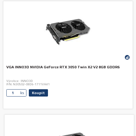
VGA INNO3D NVIDIA GeForce RTX 3050 Twin X2 V2 8GB GDDR6
Výrobce:
INNO3D
P/N:
N30502-08D6-1711VA41
Koupit
ks.