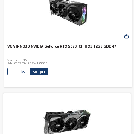
VGA INNO3D NVIDIA GeForce RTX 5070 iChill X3 12GB GDDR7
Výrobce:
INNO3D
P/N:
C50703-12D7X-195065H
Koupit
ks.