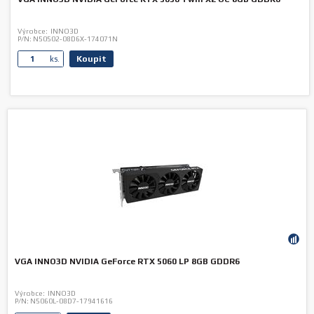
Výrobce:
INNO3D
P/N:
N50502-08D6X-174071N
Koupit
ks.
VGA INNO3D NVIDIA GeForce RTX 5060 LP 8GB GDDR6
Výrobce:
INNO3D
P/N:
N5060L-08D7-17941616