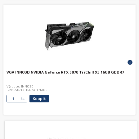
VGA INNO3D NVIDIA GeForce RTX 5070 Ti iChill X3 16GB GDDR7
Výrobce:
INNO3D
P/N:
C507T3-16D7X-176069R
Koupit
ks.