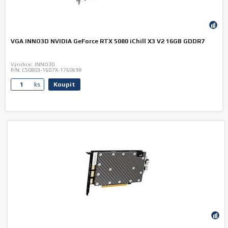
VGA INNO3D NVIDIA GeForce RTX 5080 iChill X3 V2 16GB GDDR7
Výrobce:
INNO3D
P/N:
C50803-16D7X-176069R
Koupit
ks.