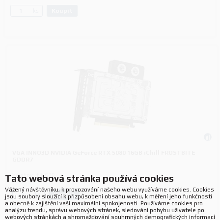
Koupit
ks.
VGA INNO3D NVIDIA GeForce RTX 5080 16GB iChill FROSTBITE
GDDR7
Výrobce:
INNO3D
Tato webová stránka používá cookies
P/N:
C50803-16D7X-1760FB
Vážený návštěvníku, k provozování našeho webu využíváme cookies. Cookies
Koupit
ks.
jsou soubory sloužící k přizpůsobení obsahu webu, k měření jeho funkčnosti
a obecně k zajištění vaší maximální spokojenosti. Používáme cookies pro
analýzu trendu, správu webových stránek, sledování pohybu uživatele po
webových stránkách a shromažďování souhrnných demografických informací