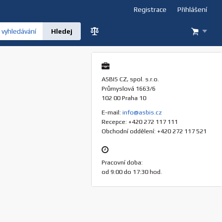
Registrace
Přihlášení
vyhledávání
ASBIS CZ, spol. s.r.o.
Průmyslová 1663/6
102 00 Praha 10
E-mail:
info@asbis.cz
Recepce: +420 272 117 111
Obchodní oddělení: +420 272 117 521
Pracovní doba:
od 9:00 do 17:30 hod.