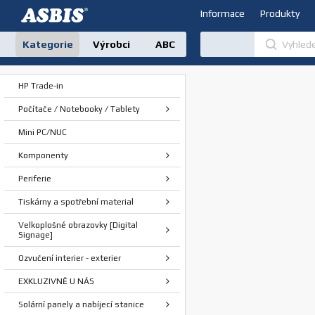
Informace
Produkty
Kategorie
Výrobci
ABC
HP Trade-in
Počítače / Notebooky / Tablety
Mini PC/NUC
Komponenty
Periferie
Tiskárny a spotřební material
Velkoplošné obrazovky [Digital
Signage]
Ozvučení interier - exterier
EXKLUZIVNĚ U NÁS
Solární panely a nabíjecí stanice