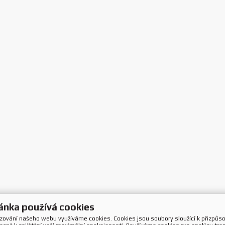
ánka používá cookies
ozování našeho webu využíváme cookies. Cookies jsou soubory sloužící k přizpůs