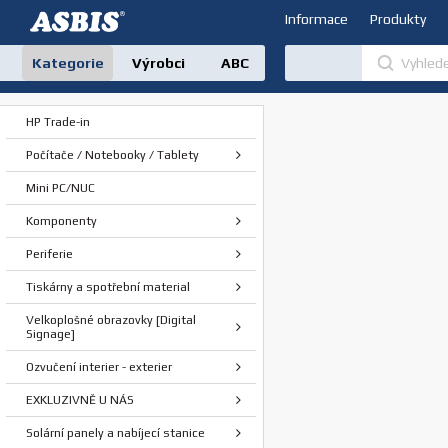
Informace
Produkty
Kategorie
Výrobci
ABC
HP Trade-in
Počítače / Notebooky / Tablety
Mini PC/NUC
Komponenty
Periferie
Tiskárny a spotřební material
Velkoplošné obrazovky [Digital
Signage]
Ozvučení interier - exterier
EXKLUZIVNĚ U NÁS
Solární panely a nabíjecí stanice