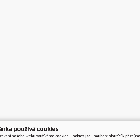
ánka používá cookies
ozování našeho webu využíváme cookies. Cookies jsou soubory sloužící k přizpůs