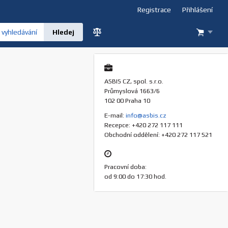
Registrace
Přihlášení
vyhledávání
ASBIS CZ, spol. s.r.o.
Průmyslová 1663/6
102 00 Praha 10
E-mail:
info@asbis.cz
Recepce: +420 272 117 111
Obchodní oddělení: +420 272 117 521
Pracovní doba:
od 9:00 do 17:30 hod.