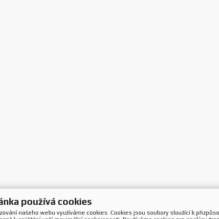
ánka používá cookies
ozování našeho webu využíváme cookies. Cookies jsou soubory sloužící k přizpůs