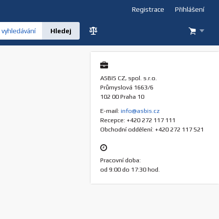
Registrace
Přihlášení
vyhledávání
ASBIS CZ, spol. s.r.o.
Průmyslová 1663/6
102 00 Praha 10
E-mail:
info@asbis.cz
Recepce: +420 272 117 111
Obchodní oddělení: +420 272 117 521
Pracovní doba:
od 9:00 do 17:30 hod.