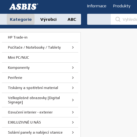
Informace
Produkty
Kategorie
Výrobci
ABC
HP Trade-in
Počítače / Notebooky / Tablety
Mini PC/NUC
Komponenty
Periferie
Tiskárny a spotřební material
Velkoplošné obrazovky [Digital
Signage]
Ozvučení interier - exterier
EXKLUZIVNĚ U NÁS
Solární panely a nabíjecí stanice