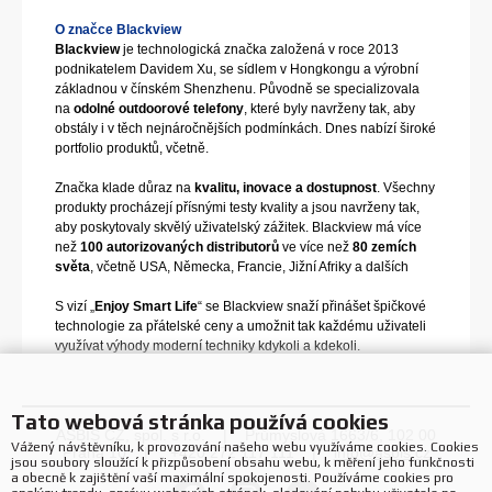
O značce Blackview
Blackview
je technologická značka založená v roce 2013
podnikatelem Davidem Xu, se sídlem v Hongkongu a výrobní
základnou v čínském Shenzhenu. Původně se specializovala
na
odolné outdoorové telefony
, které byly navrženy tak, aby
obstály i v těch nejnáročnějších podmínkách. Dnes nabízí široké
portfolio produktů, včetně.
Značka klade důraz na
kvalitu, inovace a dostupnost
. Všechny
produkty procházejí přísnými testy kvality a jsou navrženy tak,
aby poskytovaly skvělý uživatelský zážitek. Blackview má více
než
100 autorizovaných distributorů
ve více než
80 zemích
světa
, včetně USA, Německa, Francie, Jižní Afriky a dalších
S vizí „
Enjoy Smart Life
“ se Blackview snaží přinášet špičkové
technologie za přátelské ceny a umožnit tak každému uživateli
využívat výhody moderní techniky kdykoli a kdekoli.
Tato webová stránka používá cookies
ASBIS CZ, spol. s r.o. | Průmyslová 1663/6, 102 00
Vážený návštěvníku, k provozování našeho webu využíváme cookies. Cookies
Praha 10 | +420 272 117 111 |
info@asbis.cz
jsou soubory sloužící k přizpůsobení obsahu webu, k měření jeho funkčnosti
a obecně k zajištění vaší maximální spokojenosti. Používáme cookies pro