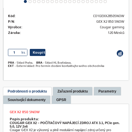
Kód:
CO1GEXX2850SNOW
P/N:
GEX X2 850 SNOW
Výrobce:
Cougar gaming
Záruka:
120 Měsíců
Koupit
ks.
PRA
-
Sklad Praha
,
BRA
-
Sklad HL Bratislava
,
EXT
-
Externí sklad: Pro termín dodání kontaktujte svého obchodníka
Podrobnosti o produktu
Zařazení produktu
Parametry
Související dokumenty
GPSR
GEX X2 850 SNOW
Popis produktu:
COUGAR GEX X2 – POČÍTAČOVÝ NAPÁJECÍ ZDROJ ATX 3.1, PCIe gen.
5.0, 12V 2x6
Cougar GEX X2 je výkonný a plně modulární napájecí zdroj určený pro