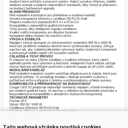
moderní herní počítače a pracovní stanice. Nabízí vysokou účinnost, stabilní
dodávku energie a podporu nejnovějších standardů, díky čemuž je připraven i
na budoucí hardwarové upgrady.
HLAVNÍ PŘEDNOSTI
Plně modulární konstrukce pro přehlednou a snadnou kabeláž
Vysoká energetická účinnost s certifikací 80 PLUS Gold
Podpora moderních standardů ATX 3.x a PCIe 5.0
Kompatibilita s nejnovějšími grafickými kartami
Tichý provoz díky inteligentní regulaci ventilátoru
Kvalitní vnitřní komponenty pro dlouhou životnost
Kompaktní délka vhodná i do menších skříní
VÝKON A STABILITA
Napájecí zdroj je dostupný ve výkonnostních variantách 850 W a 1000 W,
které bez problémů zvládnou náročné herní i profesionální sestavy. Zdroj je
navržen tak, aby zvládal krátkodobé výkonové špičky moderních komponent
a poskytoval stabilní napětí i při vysokém zatížení.
CHLAZENÍ A TICHÝ PROVOZ
O chlazení se stará 120mm ventilátor s kvalitním ložiskem, který nabízí
optimální poměr mezi výkonem a hlučností. Inteligentní řízení otáček udržuje
nízkou hlučnost při běžném používání a aktivně reaguje až při vyšší zátěži.
MODULÁRNÍ KABELÁŽ
Plně modulární kabelový systém umožňuje připojit pouze ty kabely, které jsou
skutečně potřeba. To usnadňuje instalaci, zlepšuje proudění vzduchu v
počítačové skříni a přispívá k čistému a profesionálnímu vzhledu sestavy.
KOMPATIBILITA A PŘIPRAVENOST NA BUDOUCNOST
Cougar GEX X2 podporuje nejnovější standardy napájení, včetně konektoru
pro moderní grafické karty. Je navržen s ohledem na dlouhodobé používání a
bezproblémovou kompatibilitu s aktuálními i budoucími komponenty.
TECHNICKÉ PARAMETRY
Formát: ATX
Výkon: 850 W / 1000 W
Certifikace účinnosti: 80 PLUS Gold
Ventilátor: 120 mm s inteligentním řízením otáček
Kabeláž: plně modulární
Podpora standardů: ATX 3.x, PCIe 5.0
Barva: černá
VYUŽITÍ
Tato webová stránka používá cookies