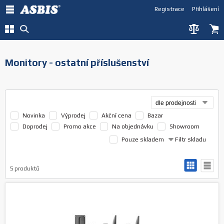
Registrace
Přihlášení
Monitory - ostatní příslušenství
Novinka
Výprodej
Akční cena
Bazar
Doprodej
Promo akce
Na objednávku
Showroom
Pouze skladem
Filtr skladu
5
produktů