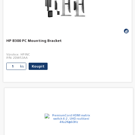
HP B300 PC Mounting Bracket
Výrobce:
HP INC
P/N:
2DW53AA
Koupit
ks.