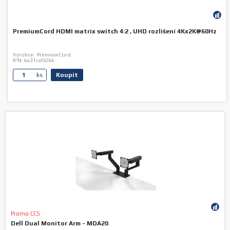
PremiumCord HDMI matrix switch 4:2 , UHD rozlišení 4Kx2K@60Hz
Výrobce:
PremiumCord
P/N:
ku31cd02bk
Koupit
ks.
Promo CCS
Dell Dual Monitor Arm - MDA20