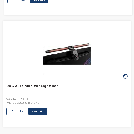
ROG Aura Monitor Light Bar
Výrobce:
ASUS
P/N:
90LA00P0-B01970
Koupit
ks.