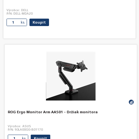
Výrobce:
DELL
P/N:
DELL-MDA20
Koupit
ks.
ROG Ergo Monitor Arm AAS01 - Držiak monitora
Výrobce:
ASUS
P/N:
90LA00Q0-B01170
Koupit
ks.