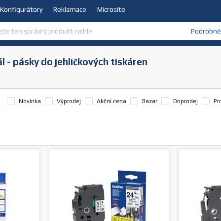
Konfigurátory
Reklamace
Microsite
Podrobné 
l - pásky do jehličkových tiskáren
Novinka
Výprodej
Akční cena
Bazar
Doprodej
Pr