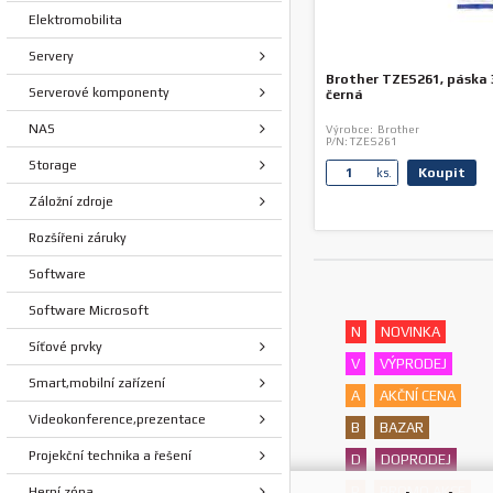
Elektromobilita
Servery
Brother TZES261, páska
Serverové komponenty
černá
NAS
Výrobce:
Brother
P/N:
TZES261
Storage
Koupit
ks.
Záložní zdroje
Rozšířeni záruky
Software
Software Microsoft
N
NOVINKA
Síťové prvky
V
VÝPRODEJ
Smart,mobilní zařízení
A
AKČNÍ CENA
Videokonference,prezentace
B
BAZAR
Projekční technika a řešení
D
DOPRODEJ
P
PROMO AKCE
Herní zóna