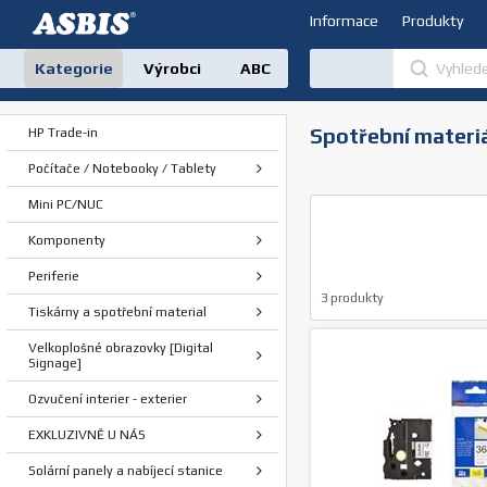
Informace
Produkty
Kategorie
Výrobci
ABC
Spotřební materiá
HP Trade-in
Počítače / Notebooky / Tablety
Mini PC/NUC
Komponenty
Periferie
3
produkty
Tiskárny a spotřební material
Velkoplošné obrazovky [Digital
Signage]
Ozvučení interier - exterier
EXKLUZIVNĚ U NÁS
Solární panely a nabíjecí stanice