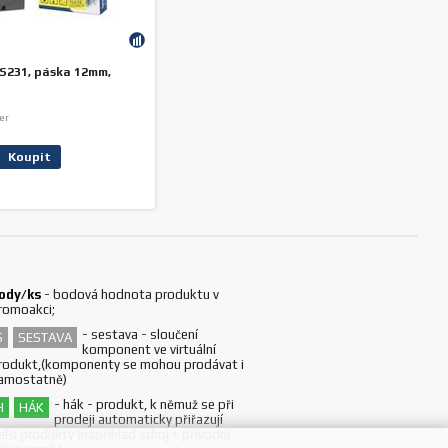
S231, páska 12mm,
er
Koupit
ody/ks
-
bodová hodnota produktu v
romoakci;
-
sestava - sloučení
S
SESTAVA
komponent ve virtuální
rodukt,(komponenty se mohou prodávat i
amostatně)
-
hák - produkt, k němuž se při
H
HÁK
prodeji automaticky přiřazují
alší produkty (například zdroj + přívodní