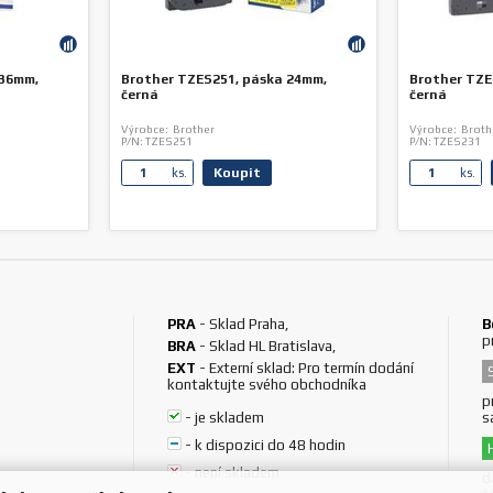
 36mm,
Brother TZES251, páska 24mm,
Brother TZE
černá
černá
Výrobce:
Brother
Výrobce:
Broth
P/N:
TZES251
P/N:
TZES231
Koupit
ks.
ks.
PRA
-
Sklad Praha
,
B
p
BRA
-
Sklad HL Bratislava
,
EXT
-
Externí sklad: Pro termín dodání
kontaktujte svého obchodníka
p
-
je skladem
s
-
k dispozici do 48 hodin
-
není skladem
d