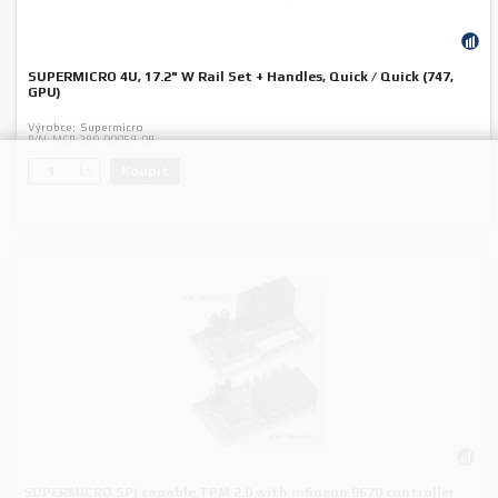
SUPERMICRO 4U, 17.2" W Rail Set + Handles, Quick / Quick (747,
GPU)
Výrobce:
Supermicro
P/N:
MCP-290-00059-0B
Koupit
ks.
SUPERMICRO SPI capable TPM 2.0 with Infineon 9670 controller