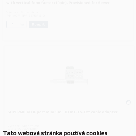
with vertical form factor (10pin), Provisioned for Server
Výrobce:
Supermicro
P/N:
AOM-TPM-9670V-S-O
Koupit
ks.
SUPERMICRO 8-port Mini SAS HD Int-to-Ext cable adapter
Výrobce:
Supermicro
P/N:
AOM-SAS3-8I8E
Tato webová stránka používá cookies