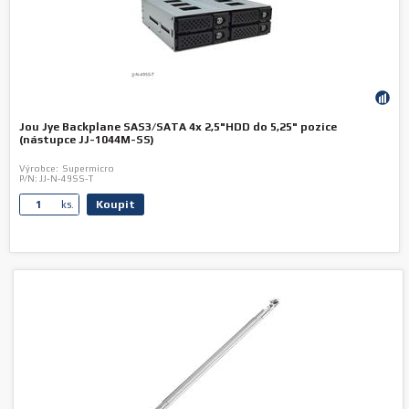
Jou Jye Backplane SAS3/SATA 4x 2,5"HDD do 5,25" pozice
(nástupce JJ-1044M-SS)
Výrobce:
Supermicro
P/N:
JJ-N-49SS-T
Koupit
ks.