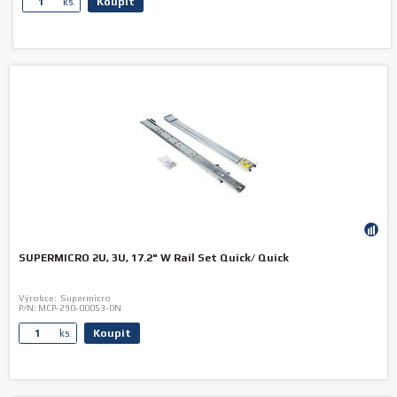
Koupit
ks.
SUPERMICRO 2U, 3U, 17.2" W Rail Set Quick/ Quick
Výrobce:
Supermicro
P/N:
MCP-290-00053-0N
Koupit
ks.