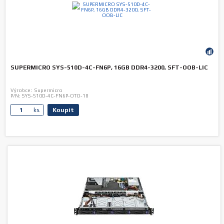
SUPERMICRO SYS-510D-4C-FN6P, 16GB DDR4-3200, SFT-OOB-LIC
Výrobce:
Supermicro
P/N:
SYS-510D-4C-FN6P-OTO-18
Koupit
ks.