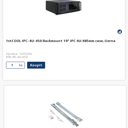
1stCOOL IPC-4U-450 Rackmount 19" IPC 4U/485mm case, čierna
Výrobce:
1STCOOL
P/N:
IPC-4U-450
Koupit
ks.