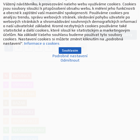
Koupit
ks.
Vážený návštěvníku, k provozování našeho webu využíváme cookies. Cookies
jsou soubory sloužící k přizpůsobení obsahu webu, k měření jeho funkčnosti
a obecně k zajištění vaší maximální spokojenosti. Používáme cookies pro
analýzu trendu, správu webových stránek, sledování pohybu uživatele po
webových stránkách a shromažďování souhrnných demografických informací
o naší uživatelské základně. Kromě nezbytných cookies používáme také
statistické a další cookies, které slouží ke statistickým a marketingovým
Načíst další produkty
účelům. Na základě Vašeho souhlasu budeme používat tyto soubory
938
produktů
cookies. Nastavení cookies si můžete změnit kliknutím na „podrobná
nastavení“.
Informace o cookies.
1
2
3
4
5
6
Souhlasím
Podrobné nastavení
Odmítnout
N
NOVINKA
V
VÝPRODEJ
A
AKČNÍ CENA
B
BAZAR
D
DOPRODEJ
P
PROMO AKCE
N
NA OBJEDNÁVKU
S
SHOWROOM