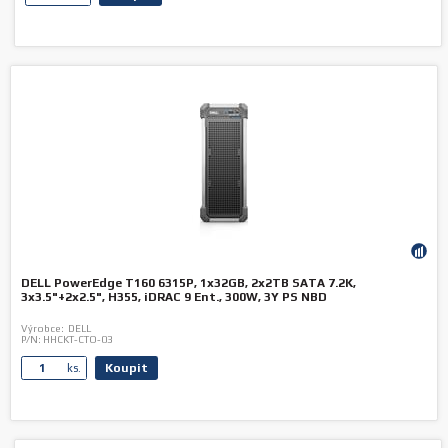
DELL PowerEdge T160 6315P, 1x32GB, 2x2TB SATA 7.2K,
3x3.5"+2x2.5", H355, iDRAC 9 Ent., 300W, 3Y PS NBD
Výrobce:
DELL
P/N:
HHCKT-CTO-03
Koupit
ks.