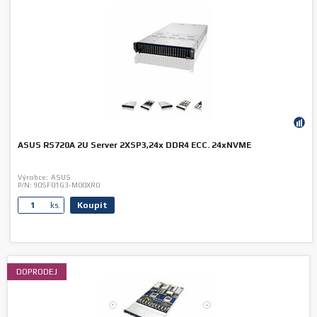
ASUS RS720A 2U Server 2XSP3,24x DDR4 ECC. 24xNVME
Výrobce:
ASUS
P/N:
90SF01G3-M00XR0
Koupit
ks.
DOPRODEJ