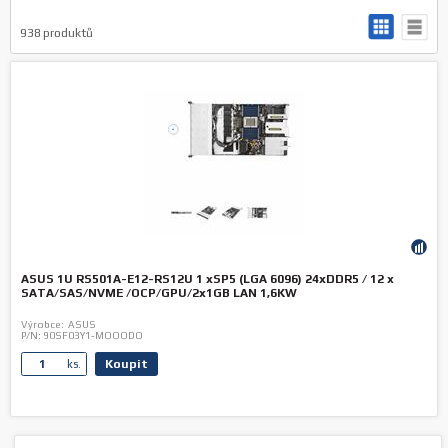
938
produktů
ASUS 1U RS501A-E12-RS12U 1 xSP5 (LGA 6096) 24xDDR5 / 12 x
SATA/SAS/NVME /OCP/GPU/2x1GB LAN 1,6KW
Výrobce:
ASUS
P/N:
90SF03Y1-MOOODO
Koupit
ks.