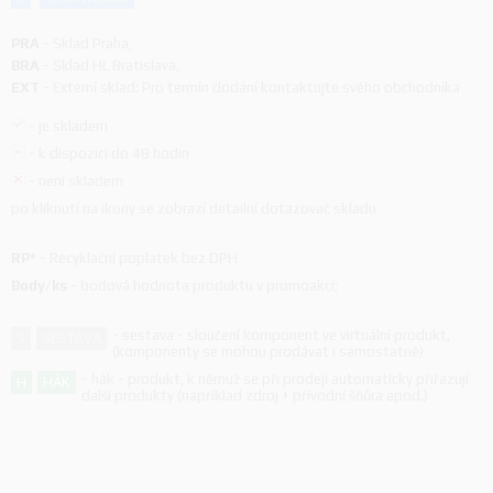
PRA
-
Sklad Praha
,
BRA
-
Sklad HL Bratislava
,
EXT
-
Externí sklad: Pro termín dodání kontaktujte svého obchodníka
-
je skladem
-
k dispozici do 48 hodin
-
není skladem
po kliknutí na ikony se zobrazí detailní dotazovač skladu
RP*
-
Recyklační poplatek bez DPH
Body/ks
-
bodová hodnota produktu v promoakci;
-
sestava - sloučení komponent ve virtuální produkt,
S
SESTAVA
(komponenty se mohou prodávat i samostatně)
-
hák - produkt, k němuž se při prodeji automaticky přiřazují
H
HÁK
další produkty (například zdroj + přívodní šňůra apod.)