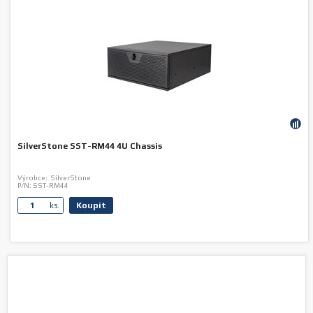
SilverStone SST-RM44 4U Chassis
Výrobce:
SilverStone
P/N:
SST-RM44
Koupit
ks.