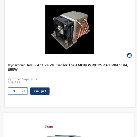
Dynatron A26 - Active 2U Cooler for AMD® WRX8/SP3/TRX4/TR4,
280W
Výrobce:
Supermicro
P/N:
A26
Koupit
ks.