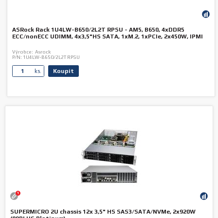
ASRock Rack 1U4LW-B650/2L2T RPSU - AM5, B650, 4xDDR5
ECC/nonECC UDIMM, 4x3,5"HS SATA, 1xM.2, 1xPCIe, 2x450W, IPMI
Výrobce:
Asrock
P/N:
1U4LW-B650/2L2T RPSU
Koupit
ks.
1
SUPERMICRO 2U chassis 12x 3,5" HS SAS3/SATA/NVMe, 2x920W