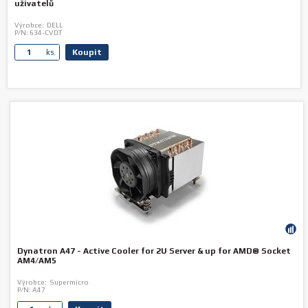
uživatelů
Výrobce:
DELL
P/N:
634-CVDT
Koupit
ks.
Dynatron A47 - Active Cooler for 2U Server & up for AMD® Socket
AM4/AM5
Výrobce:
Supermicro
P/N:
A47