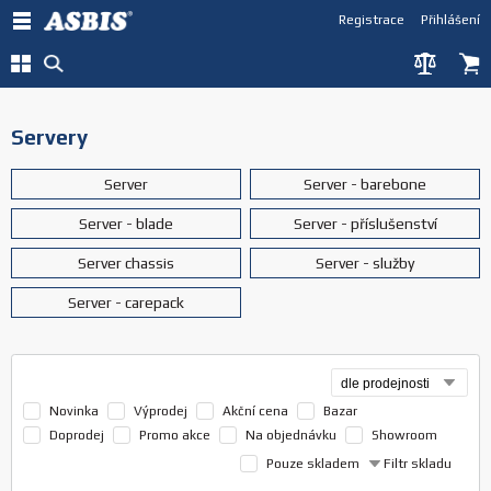
Registrace
Přihlášení
Servery
Server
Server - barebone
Server - blade
Server - příslušenství
Server chassis
Server - služby
Server - carepack
Novinka
Výprodej
Akční cena
Bazar
Doprodej
Promo akce
Na objednávku
Showroom
Pouze skladem
Filtr skladu