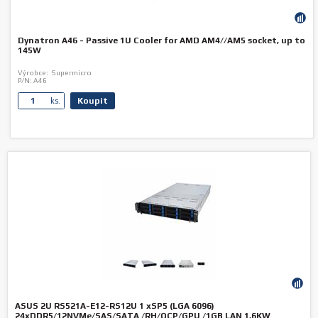
Dynatron A46 - Passive 1U Cooler for AMD AM4//AM5 socket, up to
145W
Výrobce:
Supermicro
P/N:
A46
Koupit
ks.
ASUS 2U RS521A-E12-RS12U 1 xSP5 (LGA 6096)
24xDDR5/12NVMe/SAS/SATA /RH/OCP/GPU /1GB LAN 1,6KW