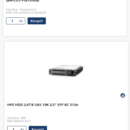
(80PLUS Platinum)
Výrobce:
Supermicro
P/N:
CSE-LA26AC12-R920LP1
Koupit
ks.
HPE HDD 2,4TB SAS 10K 2,5" SFF BC 512e
Výrobce:
HPE
P/N:
P28352-B21
Koupit
ks.