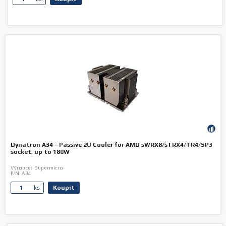
Dynatron A34 - Passive 2U Cooler for AMD sWRX8/sTRX4/TR4/SP3
socket, up to 180W
Výrobce:
Supermicro
P/N:
A34
Koupit
ks.