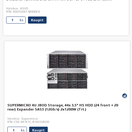
Výrobce:
ASUS
P/N:
90SF03X1-M000C0
Koupit
ks.
SUPERMICRO 4U JBOD Storage, 44x 3,5" HS HDD (24 front + 20
rear) Expander SAS3 (12Gb/s) 2x1200W (Tit.)
Výrobce:
Supermicro
P/N:
CSE-847E1C-R1K23JBOD
Koupit
ks.