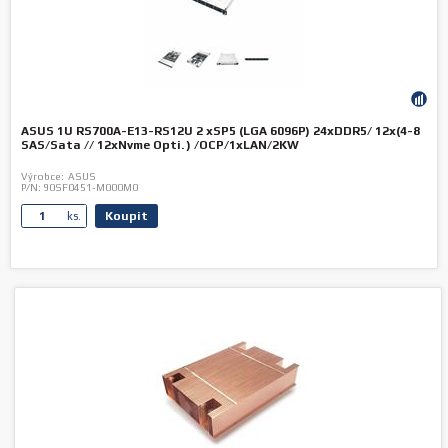
ASUS 1U RS700A-E13-RS12U 2 xSP5 (LGA 6096P) 24xDDR5/ 12x(4-8
SAS/Sata // 12xNvme Opti. ) /OCP/1xLAN/2KW
Výrobce:
ASUS
P/N:
90SF0451-M000M0
Koupit
ks.