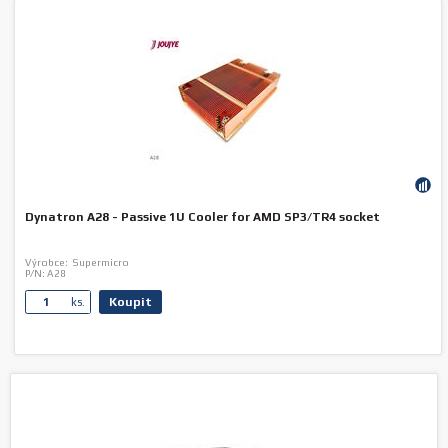
Dynatron A28 - Passive 1U Cooler for AMD SP3/TR4 socket
Výrobce:
Supermicro
P/N:
A28
Koupit
ks.