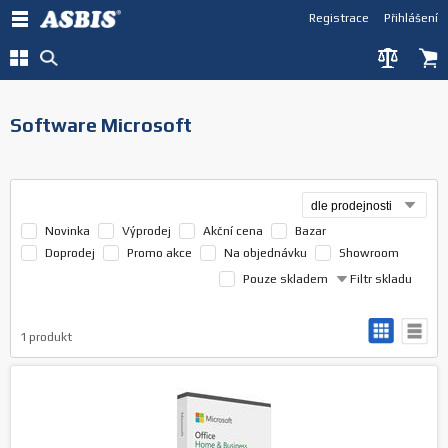
Registrace
Přihlášení
Software Microsoft
Novinka
Výprodej
Akční cena
Bazar
Doprodej
Promo akce
Na objednávku
Showroom
Pouze skladem
Filtr skladu
1
produkt