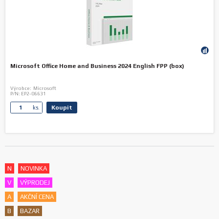
Microsoft Office Home and Business 2024 English FPP (box)
Výrobce:
Microsoft
P/N:
EP2-06631
Koupit
ks.
N
NOVINKA
V
VÝPRODEJ
A
AKČNÍ CENA
B
BAZAR