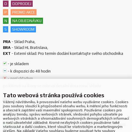
D
DOPRODEJ
P
PROMO AKCE
N
NA OBJEDNÁVKU
S
SHOWROOM
PRA
-
Sklad Praha
,
BRA
-
Sklad HL Bratislava
,
EXT
-
Externí sklad: Pro termín dodání kontaktujte svého obchodníka
-
je skladem
-
k dispozici do 48 hodin
-
není skladem
po kliknutí na ikony se zobrazí detailní dotazovač skladu
Tato webová stránka používá cookies
Body/ks
-
bodová hodnota produktu v promoakci;
Vážený návštěvníku, k provozování našeho webu využíváme cookies. Cookies
jsou soubory sloužící k přizpůsobení obsahu webu, k měření jeho funkčnosti
a obecně k zajištění vaší maximální spokojenosti. Používáme cookies pro
-
sestava - sloučení komponent ve virtuální produkt,
S
SESTAVA
analýzu trendu, správu webových stránek, sledování pohybu uživatele po
(komponenty se mohou prodávat i samostatně)
webových stránkách a shromažďování souhrnných demografických informací
o naší uživatelské základně. Kromě nezbytných cookies používáme také
-
hák - produkt, k němuž se při prodeji automaticky přiřazují
H
HÁK
statistické a další cookies, které slouží ke statistickým a marketingovým
další produkty (například zdroj + přívodní šňůra apod.)
účelům. Na základě Vašeho souhlasu budeme používat tyto soubory