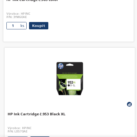
Výrobce:
HP INC
P/N:
3YM60AE
Koupit
ks.
HP Ink Cartridge č.953 Black XL
Výrobce:
HP INC
P/N:
L0S70AE