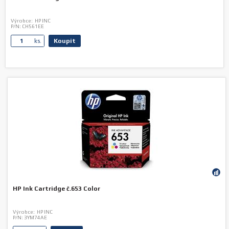
Výrobce:
HP INC
P/N:
CH561EE
Koupit
ks.
HP Ink Cartridge č.653 Color
Výrobce:
HP INC
P/N:
3YM74AE