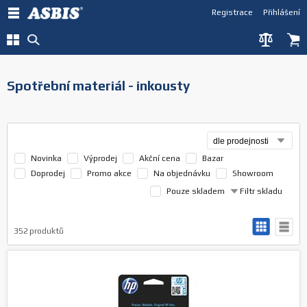
Registrace
Přihlášení
Spotřební materiál - inkousty
Novinka
Výprodej
Akční cena
Bazar
Doprodej
Promo akce
Na objednávku
Showroom
Pouze skladem
Filtr skladu
352
produktů