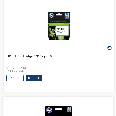
HP Ink Cartridge č.953 cyan XL
Výrobce:
HP INC
P/N:
F6U16AE
Koupit
ks.