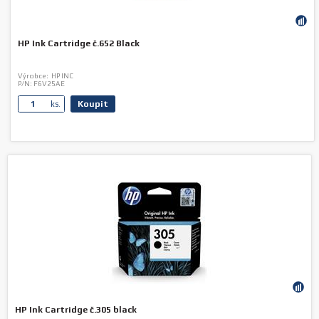
HP Ink Cartridge č.652 Black
Výrobce:
HP INC
P/N:
F6V25AE
Koupit
ks.
HP Ink Cartridge č.305 black