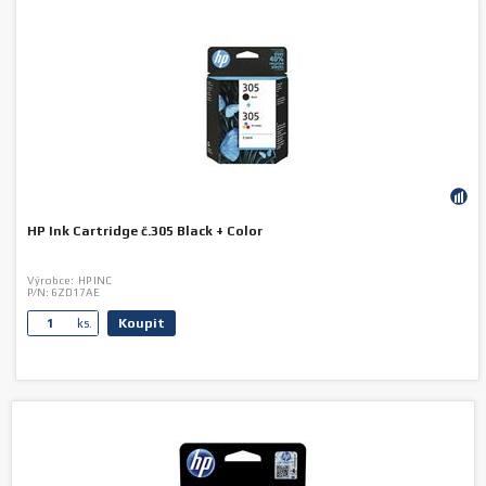
HP Ink Cartridge č.305 Black + Color
Výrobce:
HP INC
P/N:
6ZD17AE
Koupit
ks.