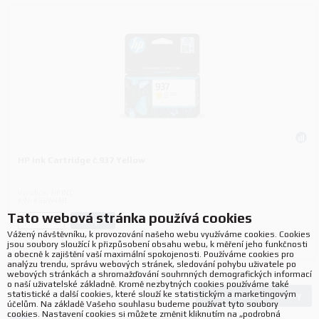
HP Ink Cartridge č.937 Yellow
Výrobce:
HP INC
P/N:
4S6W4NE
Tato webová stránka používá cookies
Koupit
ks.
Vážený návštěvníku, k provozování našeho webu využíváme cookies. Cookies
jsou soubory sloužící k přizpůsobení obsahu webu, k měření jeho funkčnosti
a obecně k zajištění vaší maximální spokojenosti. Používáme cookies pro
analýzu trendu, správu webových stránek, sledování pohybu uživatele po
webových stránkách a shromažďování souhrnných demografických informací
o naší uživatelské základně. Kromě nezbytných cookies používáme také
statistické a další cookies, které slouží ke statistickým a marketingovým
Načíst další produkty
352
produktů
účelům. Na základě Vašeho souhlasu budeme používat tyto soubory
cookies. Nastavení cookies si můžete změnit kliknutím na „podrobná