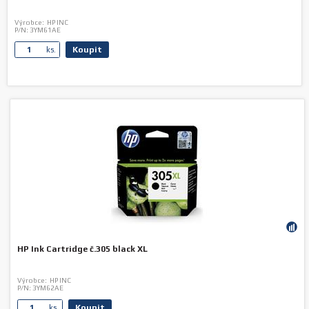
Výrobce:
HP INC
P/N:
3YM61AE
Koupit
ks.
HP Ink Cartridge č.305 black XL
Výrobce:
HP INC
P/N:
3YM62AE
Koupit
ks.