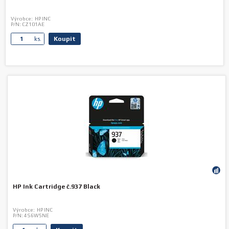
Výrobce:
HP INC
P/N:
CZ101AE
Koupit
ks.
HP Ink Cartridge č.937 Black
Výrobce:
HP INC
P/N:
4S6W5NE