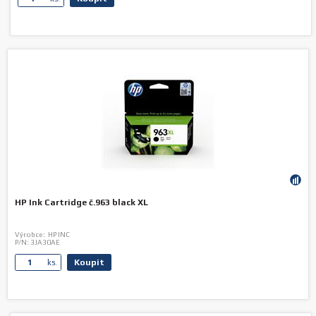
HP Ink Cartridge č.963 black XL
Výrobce:
HP INC
P/N:
3JA30AE
Koupit
ks.