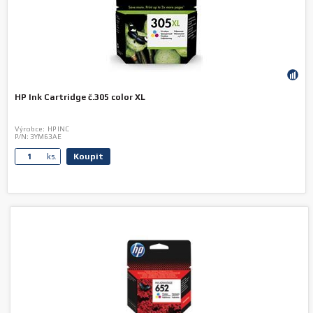
HP Ink Cartridge č.305 color XL
Výrobce:
HP INC
P/N:
3YM63AE
Koupit
ks.