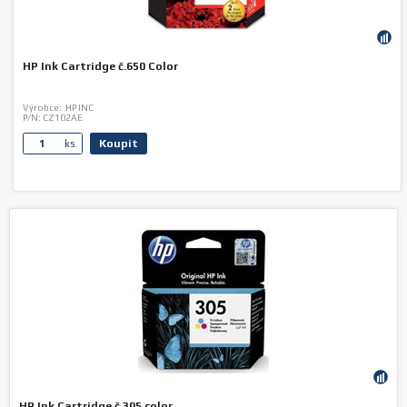
HP Ink Cartridge č.650 Color
Výrobce:
HP INC
P/N:
CZ102AE
Koupit
ks.
HP Ink Cartridge č.305 color