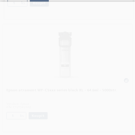
Koupit
ks.
Epson atrament WF-C5xxx series black XL - 64.6ml - 5000str.
Výrobce:
Epson
P/N:
C13T945140
Koupit
ks.