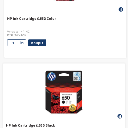
HP Ink Cartridge č.652 Color
Výrobce:
HP INC
P/N:
F6V24AE
Koupit
ks.
HP Ink Cartridge č.650 Black