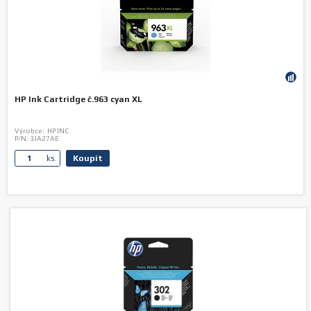
HP Ink Cartridge č.963 cyan XL
Výrobce:
HP INC
P/N:
3JA27AE
Koupit
ks.