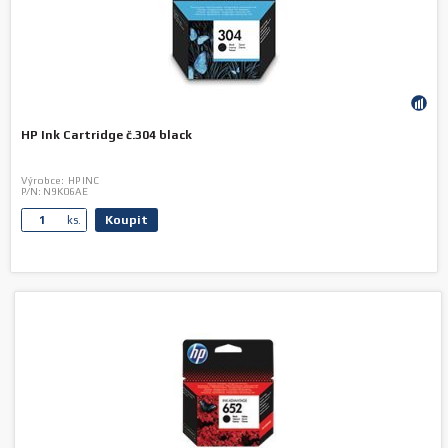
HP Ink Cartridge č.304 black
Výrobce:
HP INC
P/N:
N9K06AE
Koupit
ks.