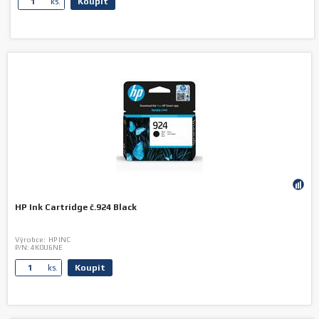
Koupit
ks.
HP Ink Cartridge č.924 Black
Výrobce:
HP INC
P/N:
4K0U6NE
Koupit
ks.