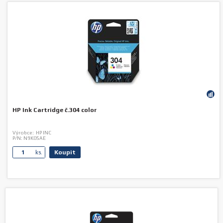
HP Ink Cartridge č.304 color
Výrobce:
HP INC
P/N:
N9K05AE
Koupit
ks.