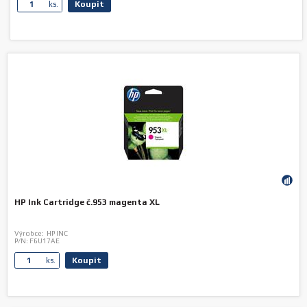
Koupit
ks.
HP Ink Cartridge č.953 magenta XL
Výrobce:
HP INC
P/N:
F6U17AE
Koupit
ks.