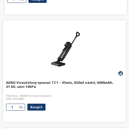
AENO Víceúčelový vysavač TC1 - 45min, 650ml nádrž, 4000mAh,
21.6V, sání 14kPa
Výrobce:
AENO Vacuum cleaners
P/N:
ATC0001
Koupit
ks.