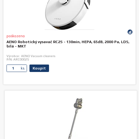
poškozeno
AENO Robotický vysavač RC2S - 130min, HEPA, 65dB, 2000 Pa, LDS,
bílá - MKT
Výrobce:
AENO Vacuum cleaners
P/N:
ARC0002S
Koupit
ks.