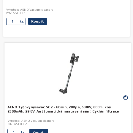
Výrobce:
AENO Vacuum cleaners
P/N:
ASC0001
Koupit
ks.
AENO Tyčový vysavač SC2 - 60min, 28Kpa, 530W, 800ml koš,
2500mAh, 29.6V, Auttomatická nastavení sání, Cyklón filtrace
Výrobce:
AENO Vacuum cleaners
P/N:
ASC0002
Koupit
ks.