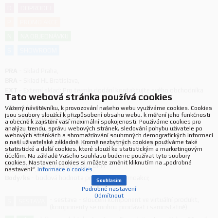
D
DOPRODEJ
P
PROMO AKCE
N
NA OBJEDNÁVKU
S
SHOWROOM
PRA
-
Sklad Praha
,
BRA
-
Sklad HL Bratislava
,
EXT
-
Externí sklad: Pro termín dodání kontaktujte svého obchodníka
Tato webová stránka používá cookies
-
je skladem
Vážený návštěvníku, k provozování našeho webu využíváme cookies. Cookies
jsou soubory sloužící k přizpůsobení obsahu webu, k měření jeho funkčnosti
-
k dispozici do 48 hodin
a obecně k zajištění vaší maximální spokojenosti. Používáme cookies pro
analýzu trendu, správu webových stránek, sledování pohybu uživatele po
-
není skladem
webových stránkách a shromažďování souhrnných demografických informací
o naší uživatelské základně. Kromě nezbytných cookies používáme také
po kliknutí na ikony se zobrazí detailní dotazovač skladu
statistické a další cookies, které slouží ke statistickým a marketingovým
účelům. Na základě Vašeho souhlasu budeme používat tyto soubory
cookies. Nastavení cookies si můžete změnit kliknutím na „podrobná
RP*
-
Recyklační poplatek bez DPH
nastavení“.
Informace o cookies.
Body/ks
-
bodová hodnota produktu v promoakci;
Souhlasím
Podrobné nastavení
Odmítnout
-
sestava - sloučení komponent ve virtuální produkt,
S
SESTAVA
(komponenty se mohou prodávat i samostatně)