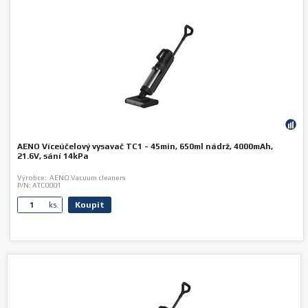
AENO Víceúčelový vysavač TC1 - 45min, 650ml nádrž, 4000mAh,
21.6V, sání 14kPa
Výrobce:
AENO Vacuum cleaners
P/N:
ATC0001
Koupit
ks.