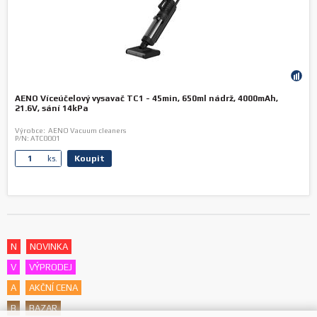
AENO Víceúčelový vysavač TC1 - 45min, 650ml nádrž, 4000mAh,
21.6V, sání 14kPa
Výrobce:
AENO Vacuum cleaners
P/N:
ATC0001
Koupit
ks.
N
NOVINKA
V
VÝPRODEJ
A
AKČNÍ CENA
B
BAZAR