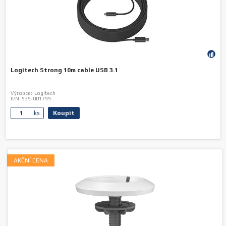
Logitech Strong 10m cable USB 3.1
Výrobce:
Logitech
P/N:
939-001799
Koupit
ks.
AKČNÍ CENA