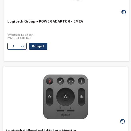
Logitech Group - POWER ADAPTOR - EMEA
Výrobce:
Logitech
P/N:
993-001143
Koupit
ks.
Logitech dálkové ovládání pro MeetUp