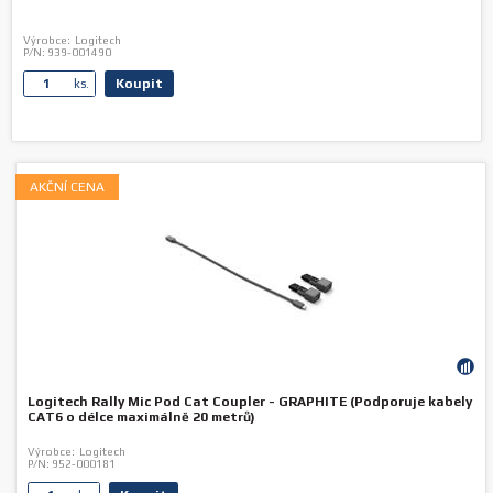
Výrobce:
Logitech
P/N:
939-001490
Koupit
ks.
AKČNÍ CENA
Logitech Rally Mic Pod Cat Coupler - GRAPHITE (Podporuje kabely
CAT6 o délce maximálně 20 metrů)
Výrobce:
Logitech
P/N:
952-000181