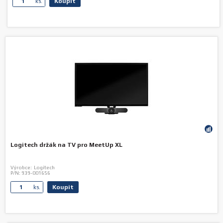
Koupit
ks.
Logitech držák na TV pro MeetUp XL
Výrobce:
Logitech
P/N:
939-001656
Koupit
ks.