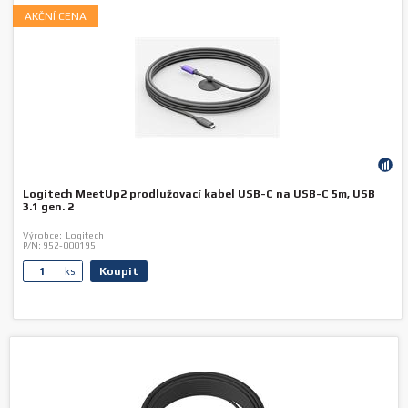
AKČNÍ CENA
Logitech MeetUp2 prodlužovací kabel USB-C na USB-C 5m, USB
3.1 gen. 2
Výrobce:
Logitech
P/N:
952-000195
Koupit
ks.