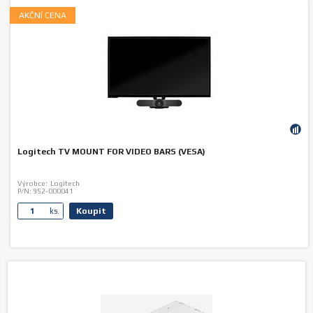
AKČNÍ CENA
Logitech TV MOUNT FOR VIDEO BARS (VESA)
Výrobce:
Logitech
P/N:
952-000041
Koupit
ks.