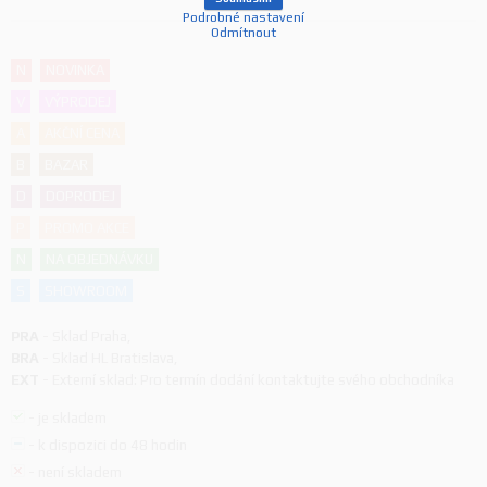
Podrobné nastavení
Odmítnout
N
NOVINKA
V
VÝPRODEJ
A
AKČNÍ CENA
B
BAZAR
D
DOPRODEJ
P
PROMO AKCE
N
NA OBJEDNÁVKU
S
SHOWROOM
PRA
-
Sklad Praha
,
BRA
-
Sklad HL Bratislava
,
EXT
-
Externí sklad: Pro termín dodání kontaktujte svého obchodníka
-
je skladem
-
k dispozici do 48 hodin
-
není skladem