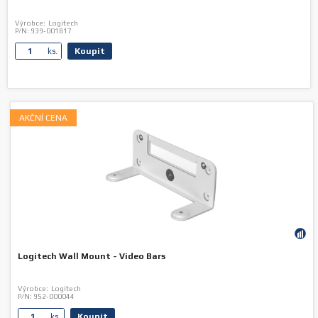
Výrobce:
Logitech
P/N:
939-001817
Koupit
ks.
AKČNÍ CENA
Logitech Wall Mount - Video Bars
Výrobce:
Logitech
P/N:
952-000044
Koupit
ks.