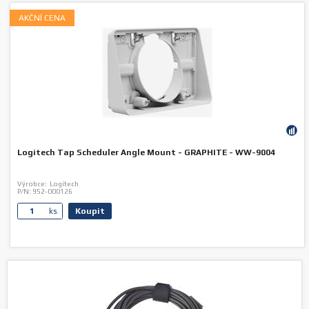
AKČNÍ CENA
Logitech Tap Scheduler Angle Mount - GRAPHITE - WW-9004
Výrobce:
Logitech
P/N:
952-000126
Koupit
ks.