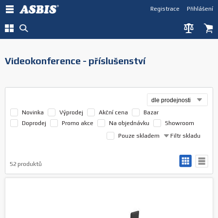
Registrace
Přihlášení
Videokonference - příslušenství
Novinka
Výprodej
Akční cena
Bazar
Doprodej
Promo akce
Na objednávku
Showroom
Pouze skladem
Filtr skladu
52
produktů