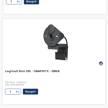
Koupit
ks.
Logitech Brio 305 - GRAPHITE - EMEA
Výrobce:
Logitech
P/N:
960-001469
Koupit
ks.