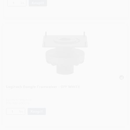
Koupit
ks.
Logitech Dongle Transceiver - OFF WHITE
Výrobce:
Logitech
P/N:
952-000070
Koupit
ks.