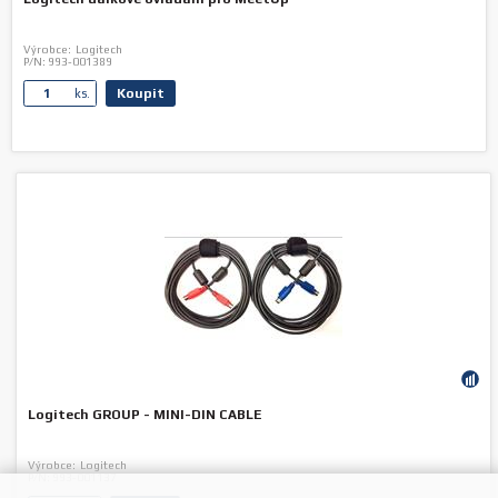
Výrobce:
Logitech
P/N:
993-001389
Koupit
ks.
Logitech GROUP - MINI-DIN CABLE
Výrobce:
Logitech
P/N:
993-001137