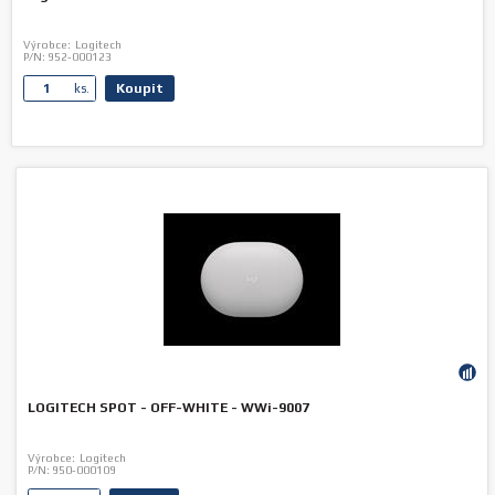
Výrobce:
Logitech
P/N:
952-000123
Koupit
ks.
LOGITECH SPOT - OFF-WHITE - WWi-9007
Výrobce:
Logitech
P/N:
950-000109