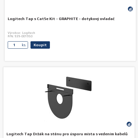
Logitech Tap s Cat5e Kit - GRAPHITE - dotykový ovladač
Výrobce:
Logitech
P/N:
939-001950
Koupit
ks.
Logitech Tap Držák na stěnu pro úsporu místa s vedením kabelů