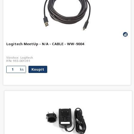
Logitech MeetUp - N/A - CABLE - WW-9004
Výrobce:
Logitech
P/N:
993-001391
Koupit
ks.