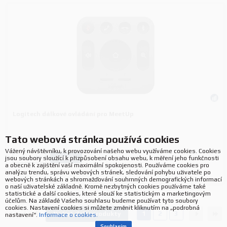
Logitech dálkové ovládání pro MeetUp
Tato webová stránka používá cookies
Výrobce:
Logitech
P/N:
993-001389
Vážený návštěvníku, k provozování našeho webu využíváme cookies. Cookies
Koupit
ks.
jsou soubory sloužící k přizpůsobení obsahu webu, k měření jeho funkčnosti
a obecně k zajištění vaší maximální spokojenosti. Používáme cookies pro
analýzu trendu, správu webových stránek, sledování pohybu uživatele po
webových stránkách a shromažďování souhrnných demografických informací
o naší uživatelské základně. Kromě nezbytných cookies používáme také
statistické a další cookies, které slouží ke statistickým a marketingovým
účelům. Na základě Vašeho souhlasu budeme používat tyto soubory
cookies. Nastavení cookies si můžete změnit kliknutím na „podrobná
1
2
3
Načíst další produkty
52
produktů
nastavení“.
Informace o cookies.
Souhlasím