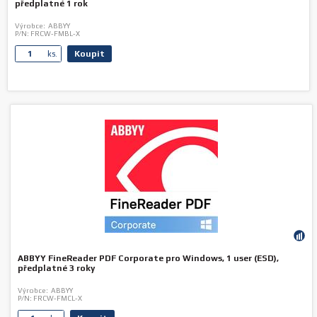
předplatné 1 rok
Výrobce:
ABBYY
P/N:
FRCW-FMBL-X
Koupit
ks.
ABBYY FineReader PDF Corporate pro Windows, 1 user (ESD),
předplatné 3 roky
Výrobce:
ABBYY
P/N:
FRCW-FMCL-X