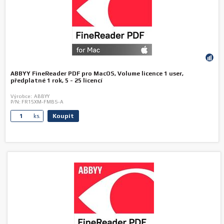
ABBYY FineReader PDF pro MacOS, Volume licence 1 user,
předplatné 1 rok, 5 - 25 licencí
Výrobce:
ABBYY
P/N:
FR15XM-FMBS-A
Koupit
ks.