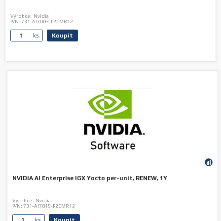
Výrobce:
Nvidia
P/N:
731-AI7003-P2CMR12
Koupit
ks.
NVIDIA AI Enterprise IGX Yocto per-unit, RENEW, 1Y
Výrobce:
Nvidia
P/N:
731-AI7015-P2CMR12
Koupit
ks.