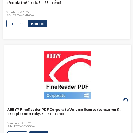
předplatné 1 rok, 5 - 25 licencí
Výrobce:
ABBYY
P/N:
FRCW-FMBC-A
Koupit
ks.
ABBYY FineReader PDF Corporate Volume licence (concurrent),
předplatné 3 roky, 5 - 25 licencí
Výrobce:
ABBYY
P/N:
FRCW-FMCC-A