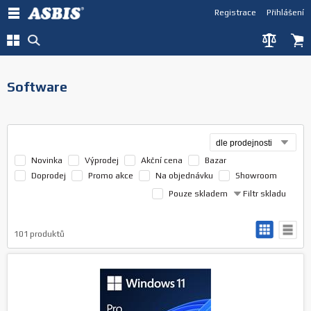
Registrace
Přihlášení
Software
Novinka
Výprodej
Akční cena
Bazar
Doprodej
Promo akce
Na objednávku
Showroom
Pouze skladem
Filtr skladu
101
produktů