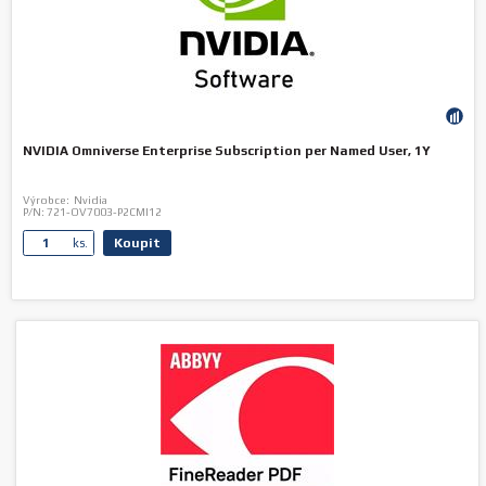
NVIDIA Omniverse Enterprise Subscription per Named User, 1Y
Výrobce:
Nvidia
P/N:
721-OV7003-P2CMI12
Koupit
ks.