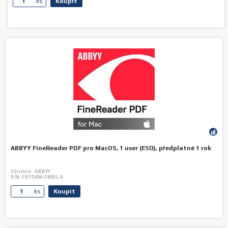
Koupit
ks.
ABBYY FineReader PDF pro MacOS, 1 user (ESD), předplatné 1 rok
Výrobce:
ABBYY
P/N:
FR15XM-FMBL-X
Koupit
ks.