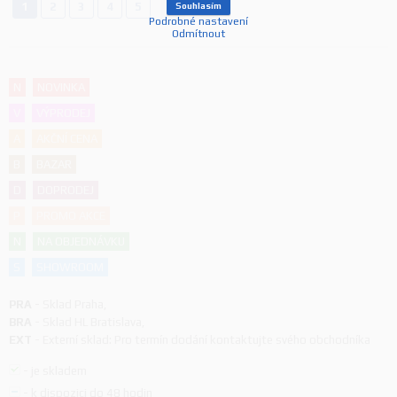
1
2
3
4
5
Souhlasím
Podrobné nastavení
Odmítnout
N
NOVINKA
V
VÝPRODEJ
A
AKČNÍ CENA
B
BAZAR
D
DOPRODEJ
P
PROMO AKCE
N
NA OBJEDNÁVKU
S
SHOWROOM
PRA
-
Sklad Praha
,
BRA
-
Sklad HL Bratislava
,
EXT
-
Externí sklad: Pro termín dodání kontaktujte svého obchodníka
-
je skladem
-
k dispozici do 48 hodin