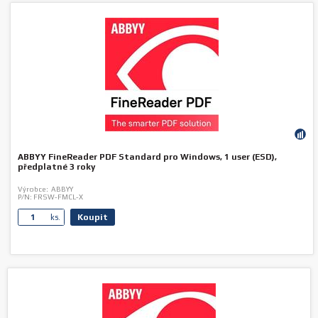
ABBYY FineReader PDF Standard pro Windows, 1 user (ESD),
předplatné 3 roky
Výrobce:
ABBYY
P/N:
FRSW-FMCL-X
Koupit
ks.