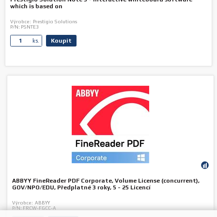
which is based on
Výrobce:
Prestigio Solutions
P/N:
PSNTE3
Koupit
ks.
ABBYY FineReader PDF Corporate, Volume License (concurrent),
GOV/NPO/EDU, Předplatné 3 roky, 5 - 25 Licencí
Výrobce:
ABBYY
P/N:
FRCW-FGCC-A