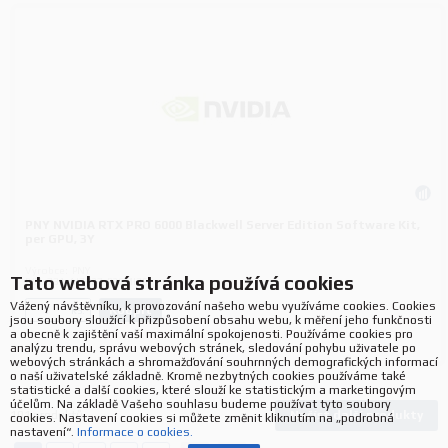
PNY NVIDIA RTX PRO 6000 Blackwell Server Edition Software Kit,
per GPU, 3Y
Výrobce:
PNY
Tato webová stránka používá cookies
P/N:
731-AI7027-P2CMI36
Vážený návštěvníku, k provozování našeho webu využíváme cookies. Cookies
Koupit
ks.
jsou soubory sloužící k přizpůsobení obsahu webu, k měření jeho funkčnosti
a obecně k zajištění vaší maximální spokojenosti. Používáme cookies pro
analýzu trendu, správu webových stránek, sledování pohybu uživatele po
webových stránkách a shromažďování souhrnných demografických informací
o naší uživatelské základně. Kromě nezbytných cookies používáme také
statistické a další cookies, které slouží ke statistickým a marketingovým
účelům. Na základě Vašeho souhlasu budeme používat tyto soubory
Načíst další produkty
101
produktů
cookies. Nastavení cookies si můžete změnit kliknutím na „podrobná
nastavení“.
Informace o cookies.