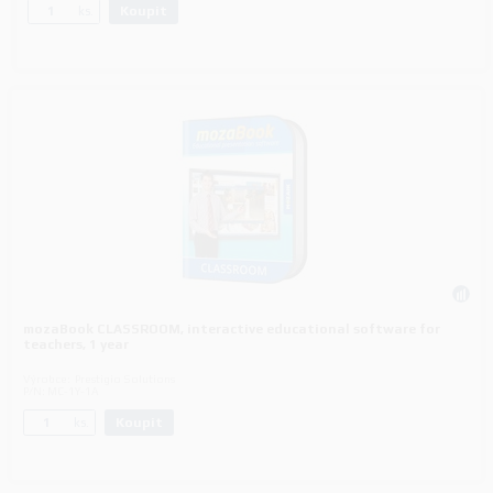
Koupit
ks.
mozaBook CLASSROOM, interactive educational software for
teachers, 1 year
Výrobce:
Prestigio Solutions
P/N:
MC-1Y-1A
Koupit
ks.