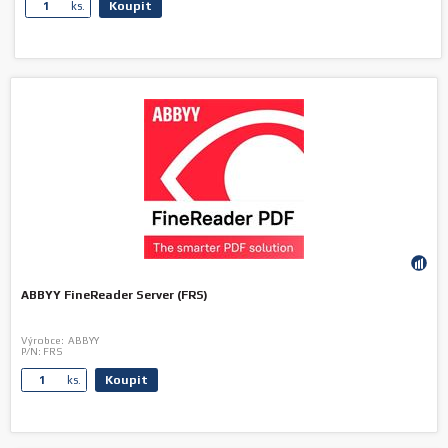
Koupit
ks.
ABBYY FineReader Server (FRS)
Výrobce:
ABBYY
P/N:
FRS
Koupit
ks.