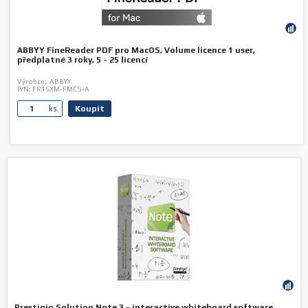
ABBYY FineReader PDF pro MacOS, Volume licence 1 user,
předplatné 3 roky, 5 - 25 licencí
Výrobce:
ABBYY
P/N:
FR15XM-FMCS-A
Koupit
ks.
Prestigio Solution Note 3 - interactive whiteboard software