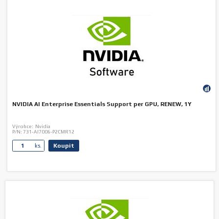
NVIDIA AI Enterprise Essentials Support per GPU, RENEW, 1Y
Výrobce:
Nvidia
P/N:
731-AI7006-P2CMR12
Koupit
ks.