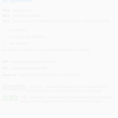
PRA
-
Sklad Praha
,
BRA
-
Sklad HL Bratislava
,
EXT
-
Externí sklad: Pro termín dodání kontaktujte svého obchodníka
-
je skladem
-
k dispozici do 48 hodin
-
není skladem
po kliknutí na ikony se zobrazí detailní dotazovač skladu
RP*
-
Recyklační poplatek bez DPH
AF*
-
Autorský fond bez DPH
Body/ks
-
bodová hodnota produktu v promoakci;
-
sestava - sloučení komponent ve virtuální produkt,
S
SESTAVA
(komponenty se mohou prodávat i samostatně)
-
hák - produkt, k němuž se při prodeji automaticky přiřazují
H
HÁK
další produkty (například zdroj + přívodní šňůra apod.)