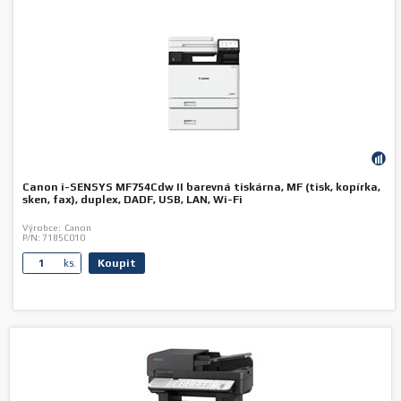
Canon i-SENSYS MF754Cdw II barevná tiskárna, MF (tisk, kopírka,
sken, fax), duplex, DADF, USB, LAN, Wi-Fi
Výrobce:
Canon
P/N:
7185C010
Koupit
ks.