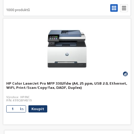
1000
produktů
HP Color LaserJet Pro MFP 3302fdw (A4, 25 ppm, USB 2.0, Ethernet,
WiFi, Print/Scan/Copy/fax, DADF, Duplex)
Výrobce:
HP INC
P/N:
499Q8F#B19
Koupit
ks.