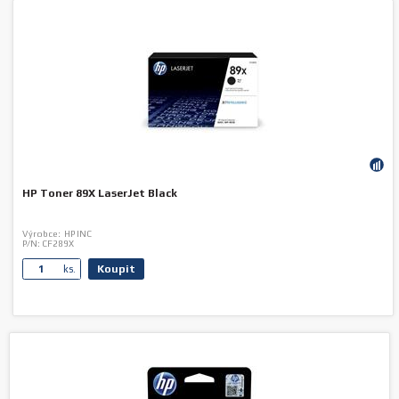
HP Toner 89X LaserJet Black
Výrobce:
HP INC
P/N:
CF289X
Koupit
ks.