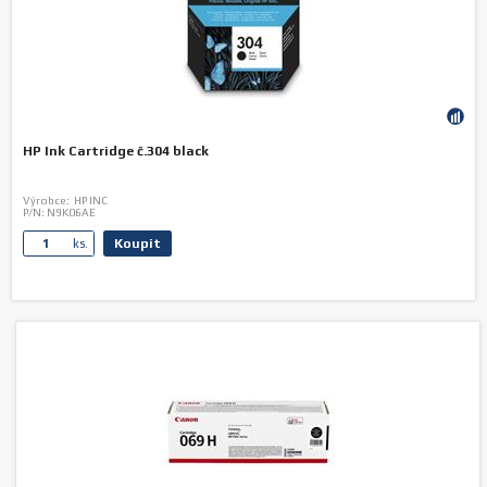
HP Ink Cartridge č.304 black
Výrobce:
HP INC
P/N:
N9K06AE
Koupit
ks.