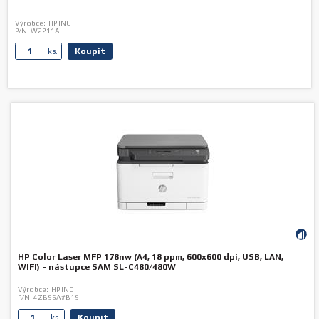
Výrobce:
HP INC
P/N:
W2211A
Koupit
ks.
HP Color Laser MFP 178nw (A4, 18 ppm, 600x600 dpi, USB, LAN,
WIFI) - nástupce SAM SL-C480/480W
Výrobce:
HP INC
P/N:
4ZB96A#B19
Koupit
ks.