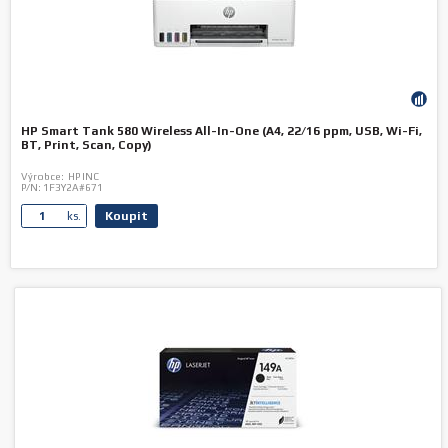
HP Smart Tank 580 Wireless All-In-One (A4, 22/16 ppm, USB, Wi-Fi,
BT, Print, Scan, Copy)
Výrobce:
HP INC
P/N:
1F3Y2A#671
Koupit
ks.