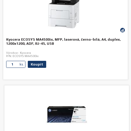
Kyocera ECOSYS MA4500ix, MFP, laserová, černo-bílá, A4, duplex,
1200x1200, ADF, RJ-45, USB
Výrobce:
Kyocera
P/N:
ECOSYS MA4500ix
Koupit
ks.