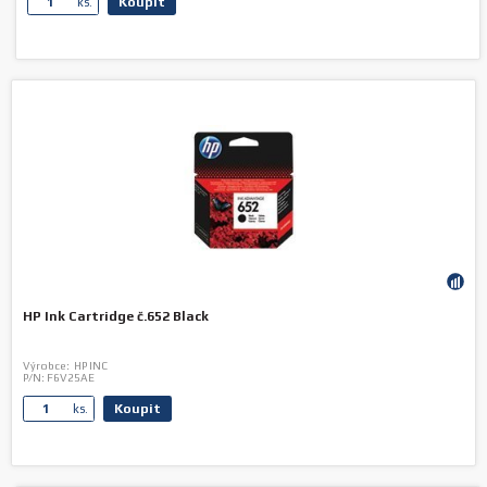
Koupit
ks.
HP Ink Cartridge č.652 Black
Výrobce:
HP INC
P/N:
F6V25AE
Koupit
ks.