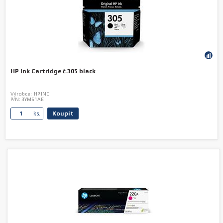
HP Ink Cartridge č.305 black
Výrobce:
HP INC
P/N:
3YM61AE
Koupit
ks.