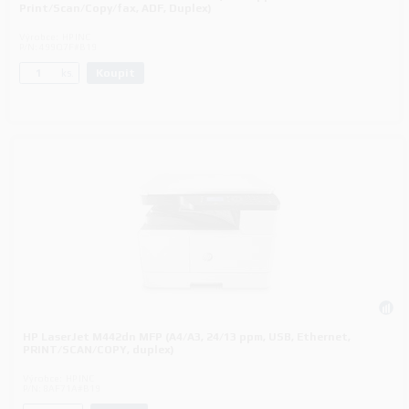
Print/Scan/Copy/fax, ADF, Duplex)
Výrobce:
HP INC
P/N:
499Q7F#B19
Koupit
ks.
HP LaserJet M442dn MFP (A4/A3, 24/13 ppm, USB, Ethernet,
PRINT/SCAN/COPY, duplex)
Výrobce:
HP INC
P/N:
8AF71A#B19