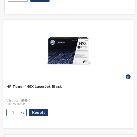
HP Toner 149X LaserJet Black
Výrobce:
HP INC
P/N:
W1490X
Koupit
ks.