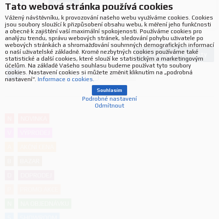
Koupit
ks.
Tato webová stránka používá cookies
Vážený návštěvníku, k provozování našeho webu využíváme cookies. Cookies
jsou soubory sloužící k přizpůsobení obsahu webu, k měření jeho funkčnosti
a obecně k zajištění vaší maximální spokojenosti. Používáme cookies pro
analýzu trendu, správu webových stránek, sledování pohybu uživatele po
webových stránkách a shromažďování souhrnných demografických informací
o naší uživatelské základně. Kromě nezbytných cookies používáme také
Načíst další produkty
1000
produktů
statistické a další cookies, které slouží ke statistickým a marketingovým
účelům. Na základě Vašeho souhlasu budeme používat tyto soubory
cookies. Nastavení cookies si můžete změnit kliknutím na „podrobná
1
2
3
4
5
6
nastavení“.
Informace o cookies.
Souhlasím
Podrobné nastavení
Odmítnout
N
NOVINKA
V
VÝPRODEJ
A
AKČNÍ CENA
B
BAZAR
D
DOPRODEJ
P
PROMO AKCE
N
NA OBJEDNÁVKU
S
SHOWROOM