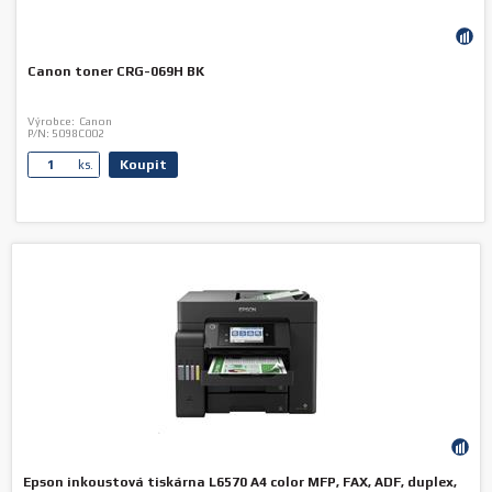
Canon toner CRG-069H BK
Výrobce:
Canon
P/N:
5098C002
Koupit
ks.
Epson inkoustová tiskárna L6570 A4 color MFP, FAX, ADF, duplex,