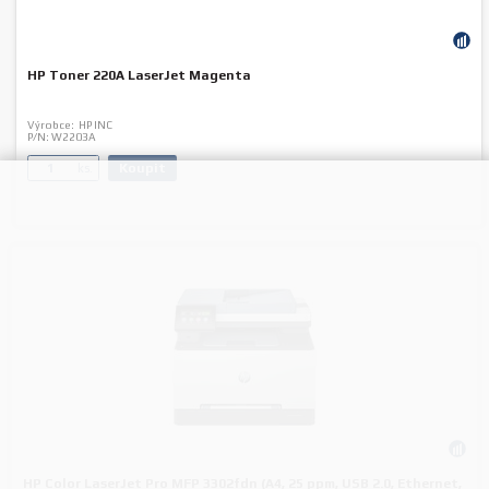
HP Toner 220A LaserJet Magenta
Výrobce:
HP INC
P/N:
W2203A
Koupit
ks.
HP Color LaserJet Pro MFP 3302fdn (A4, 25 ppm, USB 2.0, Ethernet,