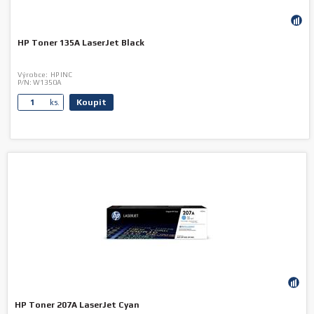
HP Toner 135A LaserJet Black
Výrobce:
HP INC
P/N:
W1350A
Koupit
ks.
HP Toner 207A LaserJet Cyan