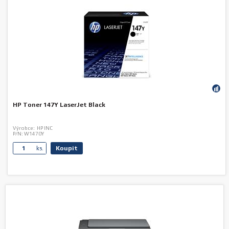
HP Toner 147Y LaserJet Black
Výrobce:
HP INC
P/N:
W1470Y
Koupit
ks.