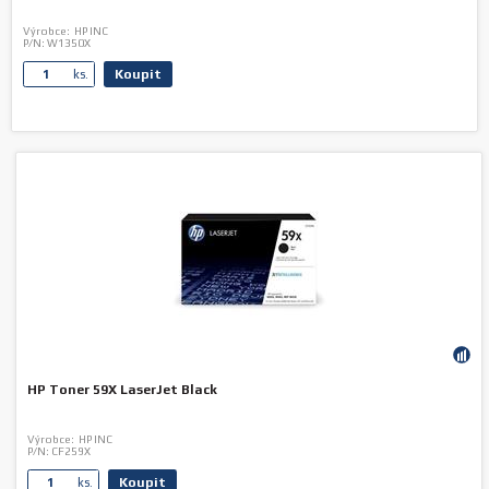
Výrobce:
HP INC
P/N:
W1350X
Koupit
ks.
HP Toner 59X LaserJet Black
Výrobce:
HP INC
P/N:
CF259X
Koupit
ks.