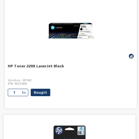
HP Toner 220X LaserJet Black
Výrobce:
HP INC
P/N:
W2200X
Koupit
ks.