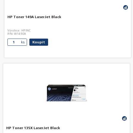
HP Toner 149A LaserJet Black
Výrobce:
HP INC
P/N:
W1490A
Koupit
ks.
HP Toner 135X LaserJet Black