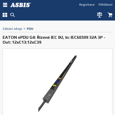
Registrace
Přihlášení
Záložní zdroje
>
PDU
EATON ePDU G4: Řízené IEC 0U, In: IEC60309 32A 3P -
Out: 12xC13:12xC39