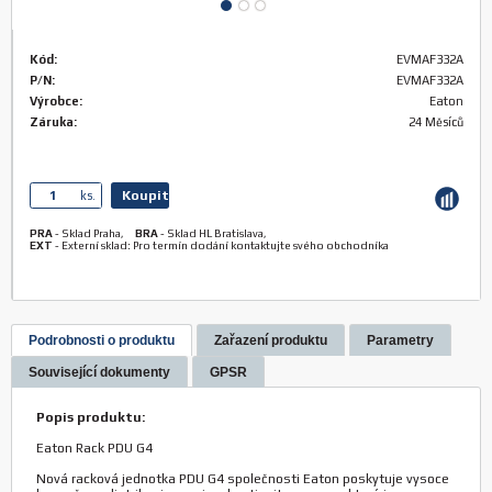
Kód:
EVMAF332A
P/N:
EVMAF332A
Výrobce:
Eaton
Záruka:
24 Měsíců
Koupit
ks.
PRA
-
Sklad Praha
,
BRA
-
Sklad HL Bratislava
,
EXT
-
Externí sklad: Pro termín dodání kontaktujte svého obchodníka
Podrobnosti o produktu
Zařazení produktu
Parametry
Související dokumenty
GPSR
Popis produktu:
Eaton Rack PDU G4
Nová racková jednotka PDU G4 společnosti Eaton poskytuje vysoce