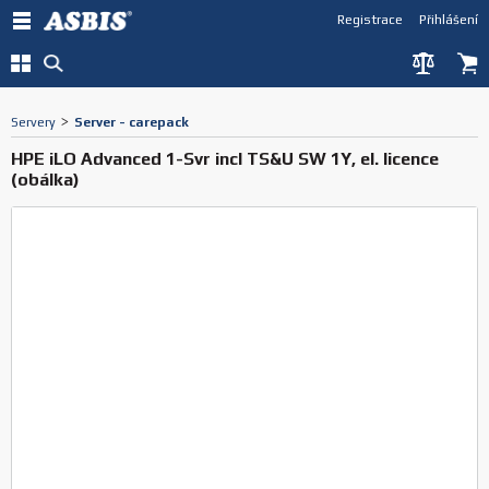
Registrace
Přihlášení
Servery
>
Server - carepack
HPE iLO Advanced 1-Svr incl TS&U SW 1Y, el. licence
(obálka)