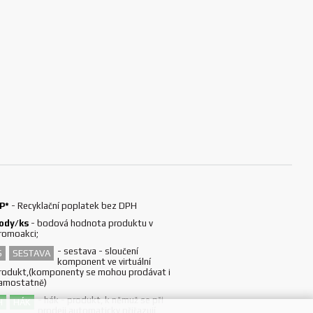
P*
-
Recyklační poplatek bez DPH
ody/ks
-
bodová hodnota produktu v
romoakci;
-
sestava - sloučení
S
SESTAVA
komponent ve virtuální
rodukt,(komponenty se mohou prodávat i
amostatně)
-
hák - produkt, k němuž se při
H
HÁK
prodeji automaticky přiřazují