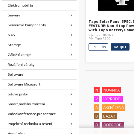
Elektromobilita
Servery
Tapo Solar Panel SPEC: 
Serverové komponenty
FEATURE: Non-Stop Pow
with Tapo Battery Came
Charging Cable, 360° Ad
NAS
Výrobce:
TP-LINK
P/N:
Tapo A200
Storage
Koupit
ks.
Záložní zdroje
Rozšířeni záruky
Software
Software Microsoft
N
NOVINKA
Síťové prvky
V
VÝPRODEJ
Smart,mobilní zařízení
A
AKČNÍ CENA
Videokonference,prezentace
B
BAZAR
Projekční technika a řešení
D
DOPRODEJ
P
PROMO AKCE
Herní zóna