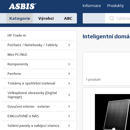
Informace
Produkty
Kategorie
Výrobci
ABC
Inteligentní dom
HP Trade-in
Počítače / Notebooky / Tablety
Mini PC/NUC
Komponenty
Periferie
1
produkt
Tiskárny a spotřební material
Velkoplošné obrazovky [Digital
Signage]
Ozvučení interier - exterier
EXKLUZIVNĚ U NÁS
Solární panely a nabíjecí stanice