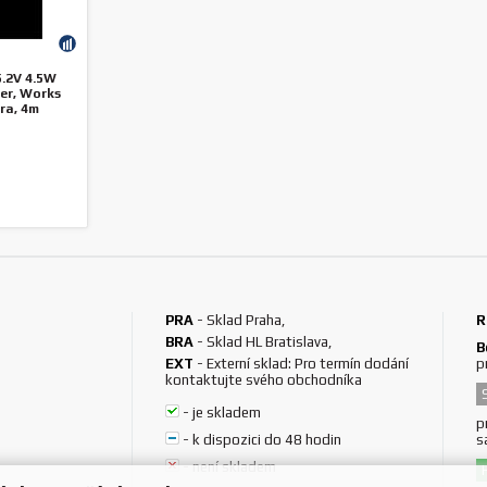
5.2V 4.5W
er, Works
ra, 4m
just
PRA
-
Sklad Praha
,
R
BRA
-
Sklad HL Bratislava
,
B
EXT
-
Externí sklad: Pro termín dodání
p
kontaktujte svého obchodníka
-
je skladem
p
-
k dispozici do 48 hodin
s
-
není skladem