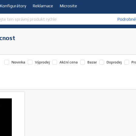
Konfigurátory
Reklamace
Microsite
Podrobné 
ácnost
Novinka
Výprodej
Akční cena
Bazar
Doprodej
Pr