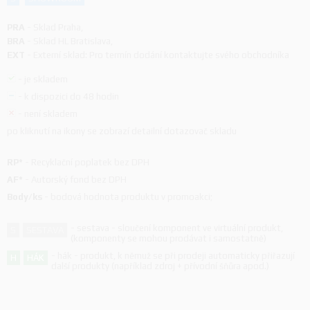
PRA
-
Sklad Praha
,
BRA
-
Sklad HL Bratislava
,
EXT
-
Externí sklad: Pro termín dodání kontaktujte svého obchodníka
-
je skladem
-
k dispozici do 48 hodin
-
není skladem
po kliknutí na ikony se zobrazí detailní dotazovač skladu
RP*
-
Recyklační poplatek bez DPH
AF*
-
Autorský fond bez DPH
Body/ks
-
bodová hodnota produktu v promoakci;
-
sestava - sloučení komponent ve virtuální produkt,
S
SESTAVA
(komponenty se mohou prodávat i samostatně)
-
hák - produkt, k němuž se při prodeji automaticky přiřazují
H
HÁK
další produkty (například zdroj + přívodní šňůra apod.)