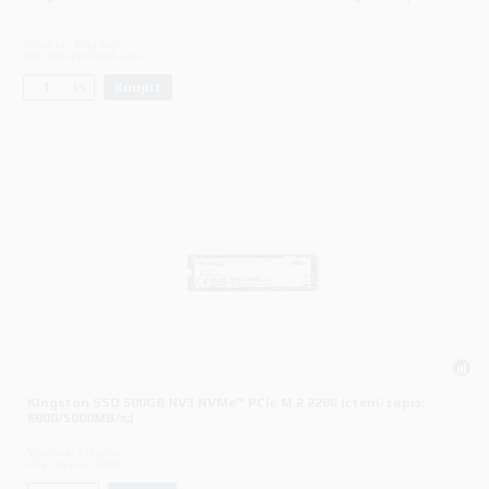
Výrobce:
Kingston
P/N:
KTD-PE556D4-64G
Koupit
ks.
Kingston SSD 500GB NV3 NVMe™ PCIe M.2 2280 (ctení/zápis:
6000/5000MB/s;)
Výrobce:
Kingston
P/N:
SNV3S/500G