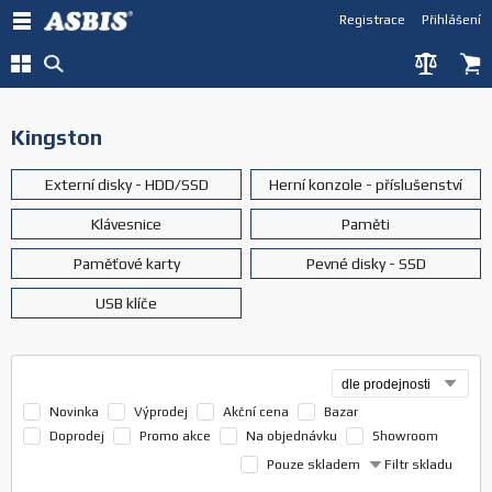
Registrace
Přihlášení
Kingston
Externí disky - HDD/SSD
Herní konzole - příslušenství
Klávesnice
Paměti
Paměťové karty
Pevné disky - SSD
USB klíče
Novinka
Výprodej
Akční cena
Bazar
Doprodej
Promo akce
Na objednávku
Showroom
Pouze skladem
Filtr skladu