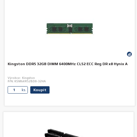
Kingston DDR5 32GB DIMM 6400MHz CL52 ECC Reg DR x8 Hynix A
Výrobce:
Kingston
P/N:
KSM64R52BD8-32HA
Koupit
ks.