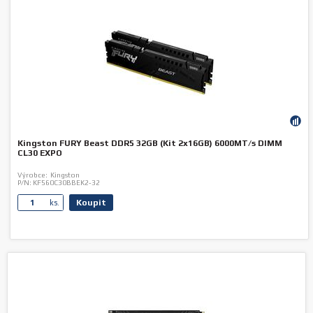
Kingston FURY Beast DDR5 32GB (Kit 2x16GB) 6000MT/s DIMM
CL30 EXPO
Výrobce:
Kingston
P/N:
KF560C30BBEK2-32
Koupit
ks.