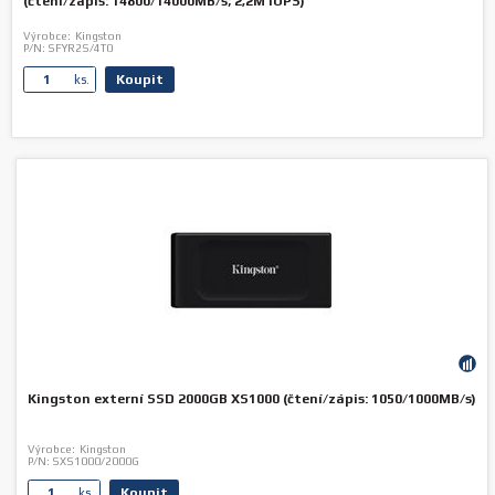
(čtení/zápis: 14800/14000MB/s; 2,2M IOPS)
Výrobce:
Kingston
P/N:
SFYR2S/4T0
Koupit
ks.
Kingston externí SSD 2000GB XS1000 (čtení/zápis: 1050/1000MB/s)
Výrobce:
Kingston
P/N:
SXS1000/2000G
Koupit
ks.