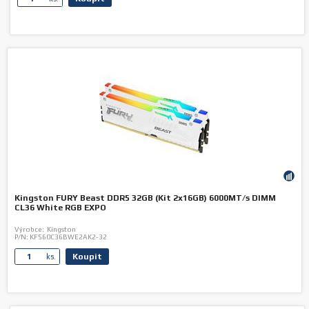
Kingston FURY Beast DDR5 32GB (Kit 2x16GB) 6000MT/s DIMM
CL36 White RGB EXPO
Výrobce:
Kingston
P/N:
KF560C36BWE2AK2-32
Koupit
ks.