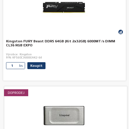
Kingston FURY Beast DDR5 64GB (Kit 2x32GB) 6000MT/s DIMM
CL36 RGB EXPO
Výrobce:
Kingston
P/N:
KF560C36BBEAK2-64
Koupit
ks.
DOPRODEJ