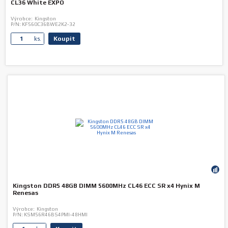
CL36 White EXPO
Výrobce:
Kingston
P/N:
KF560C36BWE2K2-32
Koupit
ks.
Kingston DDR5 48GB DIMM 5600MHz CL46 ECC SR x4 Hynix M
Renesas
Výrobce:
Kingston
P/N:
KSM56R46BS4PMI-48HMI