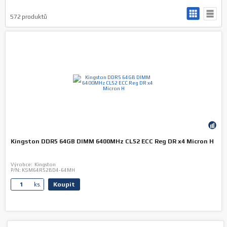
572
produktů
Kingston DDR5 64GB DIMM 6400MHz CL52 ECC Reg DR x4 Micron H
Výrobce:
Kingston
P/N:
KSM64R52BD4-64MH
Koupit
ks.