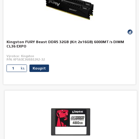
Kingston FURY Beast DDR5 32GB (Kit 2x16GB) 6000MT/s DIMM
CL36 EXPO
Výrobce:
Kingston
P/N:
KF560C36BBE2K2-32
Koupit
ks.