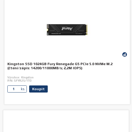
Kingston SSD 1024GB Fury Renegade G5 PCIe 5.0 NVMe M.2
(čtení/zápis: 14200/11000MB/s; 2,2M IOPS)
Výrobce:
Kingston
P/N:
SFYR2S/1T0
Koupit
ks.