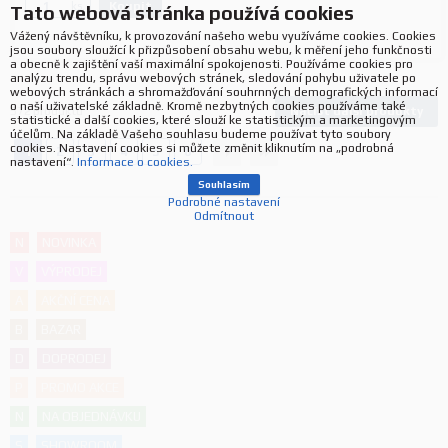
Koupit
ks.
Tato webová stránka používá cookies
Vážený návštěvníku, k provozování našeho webu využíváme cookies. Cookies
jsou soubory sloužící k přizpůsobení obsahu webu, k měření jeho funkčnosti
a obecně k zajištění vaší maximální spokojenosti. Používáme cookies pro
analýzu trendu, správu webových stránek, sledování pohybu uživatele po
webových stránkách a shromažďování souhrnných demografických informací
o naší uživatelské základně. Kromě nezbytných cookies používáme také
Načíst další produkty
572
produktů
statistické a další cookies, které slouží ke statistickým a marketingovým
účelům. Na základě Vašeho souhlasu budeme používat tyto soubory
cookies. Nastavení cookies si můžete změnit kliknutím na „podrobná
1
2
3
4
5
6
nastavení“.
Informace o cookies.
Souhlasím
Podrobné nastavení
Odmítnout
N
NOVINKA
V
VÝPRODEJ
A
AKČNÍ CENA
B
BAZAR
D
DOPRODEJ
P
PROMO AKCE
N
NA OBJEDNÁVKU
S
SHOWROOM