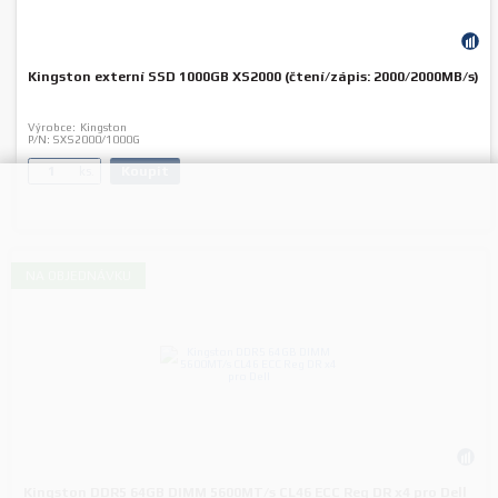
Kingston externí SSD 1000GB XS2000 (čtení/zápis: 2000/2000MB/s)
Výrobce:
Kingston
P/N:
SXS2000/1000G
Koupit
ks.
NA OBJEDNÁVKU
Kingston DDR5 64GB DIMM 5600MT/s CL46 ECC Reg DR x4 pro Dell