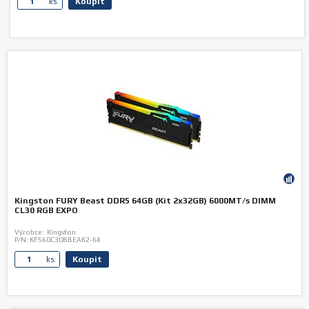
Koupit
ks.
Kingston FURY Beast DDR5 64GB (Kit 2x32GB) 6000MT/s DIMM
CL30 RGB EXPO
Výrobce:
Kingston
P/N:
KF560C30BBEAK2-64
Koupit
ks.