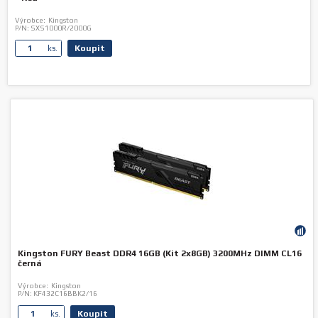
Výrobce:
Kingston
P/N:
SXS1000R/2000G
Koupit
ks.
Kingston FURY Beast DDR4 16GB (Kit 2x8GB) 3200MHz DIMM CL16
černá
Výrobce:
Kingston
P/N:
KF432C16BBK2/16
Koupit
ks.