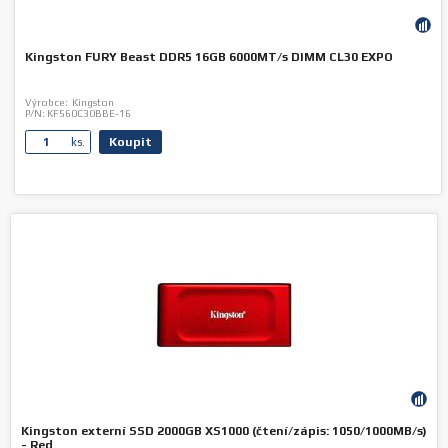
Kingston FURY Beast DDR5 16GB 6000MT/s DIMM CL30 EXPO
Výrobce:
Kingston
P/N:
KF560C30BBE-16
Koupit
ks.
Kingston externí SSD 2000GB XS1000 (čtení/zápis: 1050/1000MB/s)
- Red