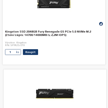
Kingston SSD 2048GB Fury Renegade G5 PCIe 5.0 NVMe M.2
(čtení/zápis: 14700/14000MB/s; 2,2M IOPS)
Výrobce:
Kingston
P/N:
SFYR2S/2T0
Koupit
ks.