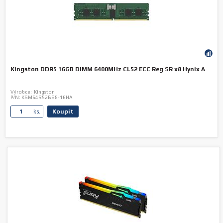
Kingston DDR5 16GB DIMM 6400MHz CL52 ECC Reg SR x8 Hynix A
Výrobce:
Kingston
P/N:
KSM64R52BS8-16HA
Koupit
ks.