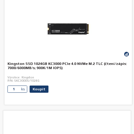
Kingston SSD 1024GB KC3000 PCIe 4.0 NVMe M.2 TLC (čtení/zápis:
7000/6000MB/s; 900K/1M IOPS)
Výrobce:
Kingston
P/N:
SKC3000S/1024G
Koupit
ks.