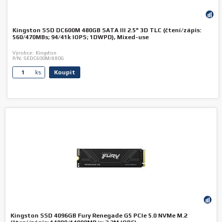
Kingston SSD DC600M 480GB SATA III 2.5" 3D TLC (čtení/zápis:
560/470MBs; 94/41k IOPS; 1DWPD), Mixed-use
Výrobce:
Kingston
P/N:
SEDC600M/480G
Koupit
ks.
Kingston SSD 4096GB Fury Renegade G5 PCIe 5.0 NVMe M.2