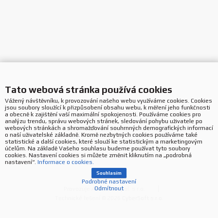
Tato webová stránka používá cookies
Vážený návštěvníku, k provozování našeho webu využíváme cookies. Cookies
jsou soubory sloužící k přizpůsobení obsahu webu, k měření jeho funkčnosti
a obecně k zajištění vaší maximální spokojenosti. Používáme cookies pro
analýzu trendu, správu webových stránek, sledování pohybu uživatele po
webových stránkách a shromažďování souhrnných demografických informací
o naší uživatelské základně. Kromě nezbytných cookies používáme také
statistické a další cookies, které slouží ke statistickým a marketingovým
účelům. Na základě Vašeho souhlasu budeme používat tyto soubory
cookies. Nastavení cookies si můžete změnit kliknutím na „podrobná
nastavení“.
Informace o cookies.
Souhlasím
Podrobné nastavení
Odmítnout
Provozuje ASBIS CZ spol. s r.o.
Technické řešení © 2026
CyberSoft s.r.o.