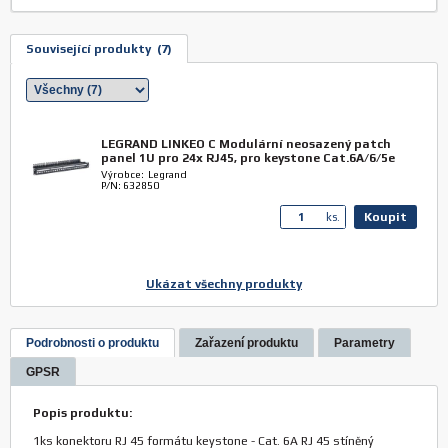
Související produkty (7)
LEGRAND LINKEO C Modulární neosazený patch
panel 1U pro 24x RJ45, pro keystone Cat.6A/6/5e
Výrobce: Legrand
P/N: 632850
Koupit
ks.
Ukázat všechny produkty
LEGRAND LINKEO C Datový kabel Cat. 6A stíněný
U/FTP, LS0H, 500m - cívka
Výrobce: Legrand
Podrobnosti o produktu
Zařazení produktu
Parametry
P/N: 632745
GPSR
Koupit
ks.
Popis produktu:
1ks konektoru RJ 45 formátu keystone - Cat. 6A RJ 45 stíněný