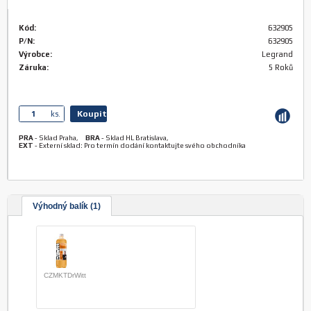
Kód:
632905
P/N:
632905
Výrobce:
Legrand
Záruka:
5 Roků
Koupit
ks.
PRA
-
Sklad Praha
,
BRA
-
Sklad HL Bratislava
,
EXT
-
Externí sklad: Pro termín dodání kontaktujte svého obchodníka
Výhodný balík (1)
CZMKTDrWitt