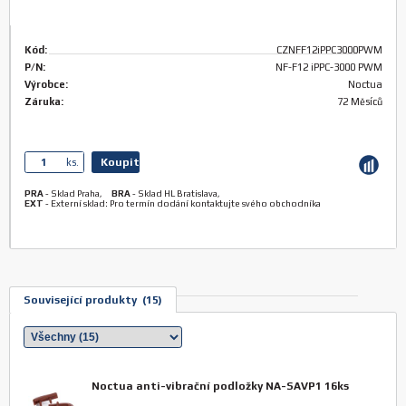
Kód:
CZNFF12iPPC3000PWM
P/N:
NF-F12 iPPC-3000 PWM
Výrobce:
Noctua
Záruka:
72 Měsíců
Koupit
ks.
PRA
-
Sklad Praha
,
BRA
-
Sklad HL Bratislava
,
EXT
-
Externí sklad: Pro termín dodání kontaktujte svého obchodníka
Související produkty (15)
Noctua anti-vibrační podložky NA-SAVP1 16ks