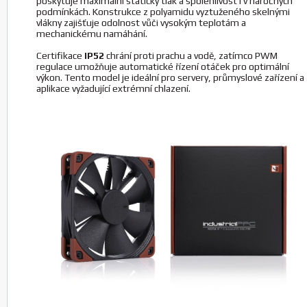
poskytuje maximální statický tlak a spolehlivost i v náročných
Noctua anti-vibrační podložky NA-SAVP1 16ks
podmínkách. Konstrukce z polyamidu vyztuženého skelnými
chromax.green
vlákny zajišťuje odolnost vůči vysokým teplotám a
Výrobce: Noctua
mechanickému namáhání.
P/N: NA-SAVP1.green
Certifikace
IP52
chrání proti prachu a vodě, zatímco PWM
Koupit
ks.
regulace umožňuje automatické řízení otáček pro optimální
výkon. Tento model je ideální pro servery, průmyslové zařízení a
aplikace vyžadující extrémní chlazení.
Noctua anti-vibrační podložky NA-SAVP1 16ks
chromax.grey
Výrobce: Noctua
P/N: NA-SAVP1.grey
Koupit
ks.
Noctua anti-vibrační podložky NA-SAVP1 16ks
chromax.red
Výrobce: Noctua
P/N: NA-SAVP1.red
Koupit
ks.