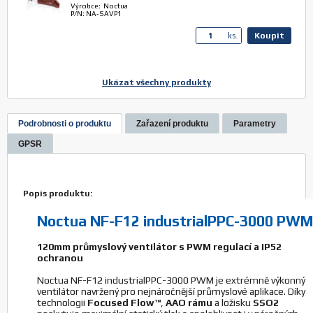
Výrobce: Noctua
P/N: NA-SAVP1
Koupit
ks.
Ukázat všechny produkty
Noctua anti-vibrační podložky NA-SAVP1 16ks
chromax.black
Výrobce: Noctua
Podrobnosti o produktu
Zařazení produktu
Parametry
P/N: NA-SAVP1.black
GPSR
Koupit
ks.
Popis produktu:
Noctua anti-vibrační podložky NA-SAVP1 16ks
Noctua NF-F12 industrialPPC-3000 PWM
chromax.blue
Výrobce: Noctua
P/N: NA-SAVP1.blue
120mm průmyslový ventilátor s PWM regulací a IP52
ochranou
Koupit
ks.
Noctua NF-F12 industrialPPC-3000 PWM je extrémně výkonný
ventilátor navržený pro nejnáročnější průmyslové aplikace. Díky
technologii
Focused Flow™
,
AAO rámu
a ložisku
SSO2