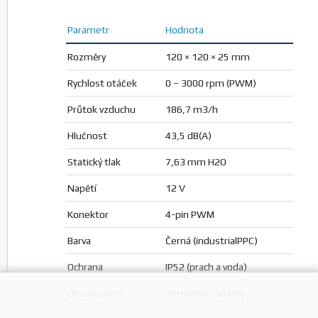
Parametr
Hodnota
Noctua anti-vibrační podložky NA-SAVP1 16ks
chromax.white
Výrobce: Noctua
Rozměry
120 × 120 × 25 mm
P/N: NA-SAVP1.white
Koupit
ks.
Rychlost otáček
0 – 3000 rpm (PWM)
Průtok vzduchu
186,7 m3/h
Hlučnost
43,5 dB(A)
Noctua podložka pod myš NP-DM3 Anniversary
Deskmat
Statický tlak
7,63 mm H2O
Výrobce: Noctua
P/N: NP-DM3
Napětí
12 V
Koupit
ks.
Konektor
4-pin PWM
Barva
Černá (industrialPPC)
Noctua šroubovák NM-SD1 SecuFirm2+ Torx T20
Ochrana
IP52 (prach a voda)
Výrobce: Noctua
P/N: NM-SD1
Obsah balení
Ventilátor, šrouby
Koupit
ks.