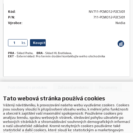
Kód:
NV711-PCMO12-P2CSI01
P/N:
711-PCMO12-P2CSI01
Výrobce:
Nvidia
Koupit
ks.
PRA
-
Sklad Praha
,
BRA
-
Sklad HL Bratislava
,
EXT
-
Externí sklad: Pro termín dodání kontaktujte svého obchodníka
Podrobnosti o produktu
Zařazení produktu
Parametry
Tato webová stránka používá cookies
Popis produktu:
Pro detaily podmínek a další varianty
Vážený návštěvníku, k provozování našeho webu využíváme cookies. Cookies
jsou soubory sloužící k přizpůsobení obsahu webu, k měření jeho funkčnosti
licencí a podpory Nvidia prosím kontaktujte
a obecně k zajištění vaší maximální spokojenosti. Používáme cookies pro
analýzu trendu, správu webových stránek, sledování pohybu uživatele po
svého obchodníka.
webových stránkách a shromažďování souhrnných demografických informací
o naší uživatelské základně. Kromě nezbytných cookies používáme také
Stránky o produktu:
statistické a další cookies, které slouží ke statistickým a marketingovým
https://docs.nvidia.com/vgpu/ls/latest/grid-license-server-user-