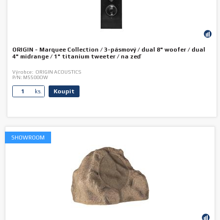
ORIGIN - Marquee Collection / 3-pásmový / dual 8" woofer / dual
4" midrange / 1" titanium tweeter / na zeď
Výrobce:
ORIGIN ACOUSTICS
P/N:
M5500OW
Koupit
ks.
SHOWROOM