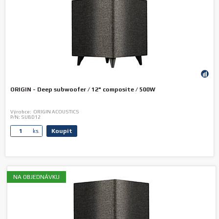
ORIGIN - Deep subwoofer / 12" composite / 500W
Výrobce:
ORIGIN ACOUSTICS
P/N:
SUBD12
Koupit
ks.
NA OBJEDNÁVKU