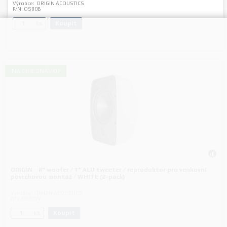
Výrobce:
ORIGIN ACOUSTICS
P/N:
OS80B
Koupit
ks.
NA OBJEDNÁVKU
ORIGIN - 8" woofer / 1" ALU tweeter / reproduktor pro venkovní
povrchovou montáž / WHITE (2-pack)
Výrobce:
ORIGIN ACOUSTICS
P/N:
OS80W
Koupit
ks.