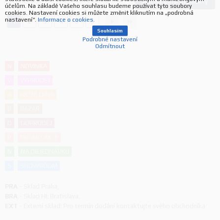
Načíst další produkty
137
produktů
účelům. Na základě Vašeho souhlasu budeme používat tyto soubory
cookies. Nastavení cookies si můžete změnit kliknutím na „podrobná
nastavení“.
Informace o cookies.
1
2
3
4
5
6
Souhlasím
Podrobné nastavení
Odmítnout
N
NOVINKA
V
VÝPRODEJ
A
AKČNÍ CENA
B
BAZAR
D
DOPRODEJ
P
PROMO AKCE
N
NA OBJEDNÁVKU
S
SHOWROOM
PRA
-
Sklad Praha
,
BRA
-
Sklad HL Bratislava
,
EXT
-
Externí sklad: Pro termín dodání kontaktujte svého obchodníka