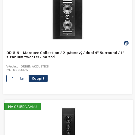
ORIGIN - Marquee Collection / 2-pásmový / dual 4" Surround / 1"
titanium tweeter / na zeď
Výrobce:
ORIGIN ACOUSTICS
P/N:
M3500OW
Koupit
ks.
NA OBJEDNÁVKU