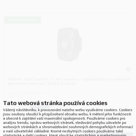
NA OBJEDNÁVKU
ORIGIN - 5,25" woofer / 1" ALU tweeter / reproduktor pro venkovní
povrchovou montáž / BLACK (2-pack)
Výrobce:
ORIGIN ACOUSTICS
P/N:
OS50B
Tato webová stránka používá cookies
Koupit
ks.
Vážený návštěvníku, k provozování našeho webu využíváme cookies. Cookies
jsou soubory sloužící k přizpůsobení obsahu webu, k měření jeho funkčnosti
a obecně k zajištění vaší maximální spokojenosti. Používáme cookies pro
analýzu trendu, správu webových stránek, sledování pohybu uživatele po
webových stránkách a shromažďování souhrnných demografických informací
o naší uživatelské základně. Kromě nezbytných cookies používáme také
statistické a další cookies, které slouží ke statistickým a marketingovým