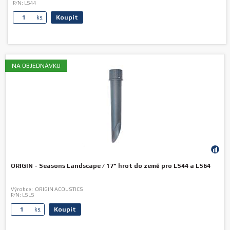
P/N:
LS44
Koupit
ks.
NA OBJEDNÁVKU
ORIGIN - Seasons Landscape / 17" hrot do země pro LS44 a LS64
Výrobce:
ORIGIN ACOUSTICS
P/N:
LSLS
Koupit
ks.