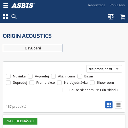
Registrace
Přihlášení
ORIGIN ACOUSTICS
Ozvučení
Novinka
Výprodej
Akční cena
Bazar
Doprodej
Promo akce
Na objednávku
Showroom
Pouze skladem
Filtr skladu
137
produktů
NA OBJEDNÁVKU