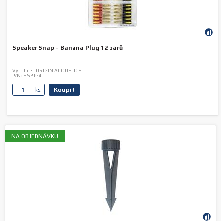
Speaker Snap - Banana Plug 12 párů
Výrobce:
ORIGIN ACOUSTICS
P/N:
SSBP24
Koupit
ks.
NA OBJEDNÁVKU