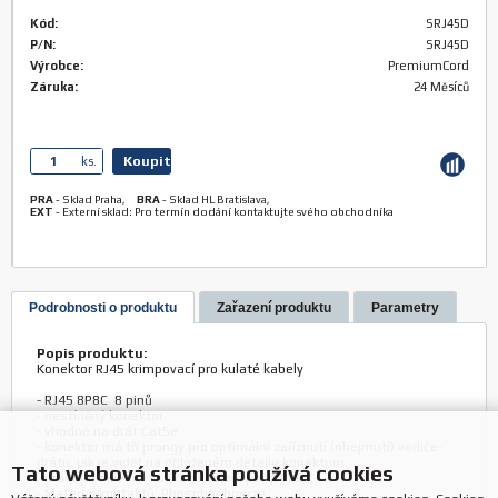
Kód:
SRJ45D
P/N:
SRJ45D
Výrobce:
PremiumCord
Záruka:
24 Měsíců
Koupit
ks.
PRA
-
Sklad Praha
,
BRA
-
Sklad HL Bratislava
,
EXT
-
Externí sklad: Pro termín dodání kontaktujte svého obchodníka
Podrobnosti o produktu
Zařazení produktu
Parametry
Popis produktu:
Konektor RJ45 krimpovací pro kulaté kabely
- RJ45 8P8C 8 pinů
- nestíněný konektor
- vhodné na drát Cat5e
- konektor má tři prongy pro optimální zaříznutí (obejmutí) vodiče-
drátu, jak je vidět na přiloženém detailu konektoru
Tato webová stránka používá cookies
- prodejní balení 1 ks (větší balení po 100ks)
- Material kontaktů: Phosphor bronze