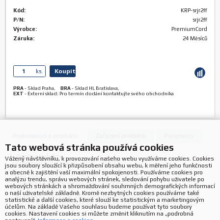
Kód:
KRP-srjr2ff
P/N:
srjr2ff
Výrobce:
PremiumCord
Záruka:
24 Měsíců
Koupit
ks.
PRA
-
Sklad Praha
,
BRA
-
Sklad HL Bratislava
,
EXT
-
Externí sklad: Pro termín dodání kontaktujte svého obchodníka
Podrobnosti o produktu
Zařazení produktu
Parametry
Tato webová stránka používá cookies
Popis produktu:
Vážený návštěvníku, k provozování našeho webu využíváme cookies. Cookies
PremiumCord Rozdvojka 8/8F - 2x8/8F
jsou soubory sloužící k přizpůsobení obsahu webu, k měření jeho funkčnosti
a obecně k zajištění vaší maximální spokojenosti. Používáme cookies pro
- na kabel
analýzu trendu, správu webových stránek, sledování pohybu uživatele po
- rozdvojka RJ45 8/8 Female - 2x 8/8 Female
webových stránkách a shromažďování souhrnných demografických informací
o naší uživatelské základně. Kromě nezbytných cookies používáme také
Produkt nenahrazuje síťový switch. Pro získání více přípojných míst
statistické a další cookies, které slouží ke statistickým a marketingovým
do počítačové sítě ethernet je nutné použít aktivní prvek, např pod
účelům. Na základě Vašeho souhlasu budeme používat tyto soubory
kódem: I-SW 5D
cookies. Nastavení cookies si můžete změnit kliknutím na „podrobná