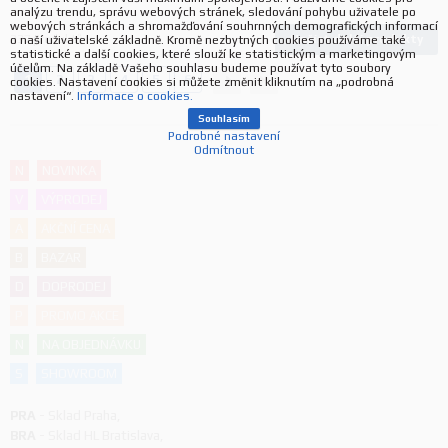
analýzu trendu, správu webových stránek, sledování pohybu uživatele po
webových stránkách a shromažďování souhrnných demografických informací
Načíst další produkty
237
produktů
o naší uživatelské základně. Kromě nezbytných cookies používáme také
statistické a další cookies, které slouží ke statistickým a marketingovým
účelům. Na základě Vašeho souhlasu budeme používat tyto soubory
1
2
3
4
5
6
cookies. Nastavení cookies si můžete změnit kliknutím na „podrobná
nastavení“.
Informace o cookies.
Souhlasím
Podrobné nastavení
Odmítnout
N
NOVINKA
V
VÝPRODEJ
A
AKČNÍ CENA
B
BAZAR
D
DOPRODEJ
P
PROMO AKCE
N
NA OBJEDNÁVKU
S
SHOWROOM
PRA
-
Sklad Praha
,
BRA
-
Sklad HL Bratislava
,