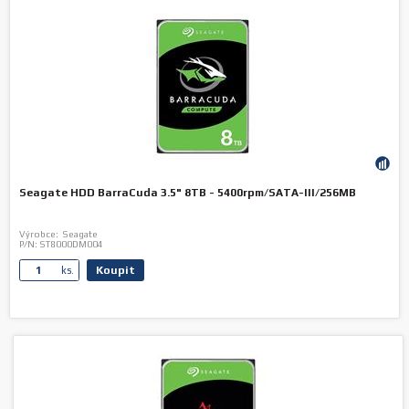
Seagate HDD BarraCuda 3.5" 8TB - 5400rpm/SATA-III/256MB
Výrobce:
Seagate
P/N:
ST8000DM004
Koupit
ks.