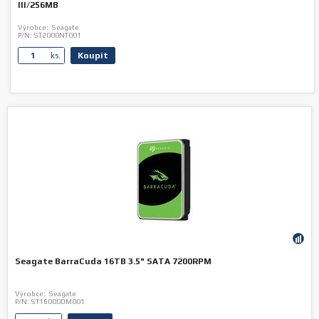
III/256MB
Výrobce:
Seagate
P/N:
ST2000NT001
Koupit
ks.
Seagate BarraCuda 16TB 3.5" SATA 7200RPM
Výrobce:
Seagate
P/N:
ST16000DM001