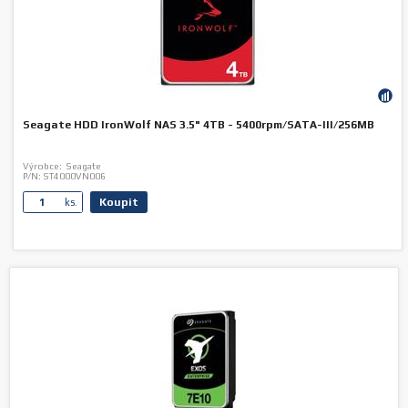
Seagate HDD IronWolf NAS 3.5" 4TB - 5400rpm/SATA-III/256MB
Výrobce:
Seagate
P/N:
ST4000VN006
Koupit
ks.