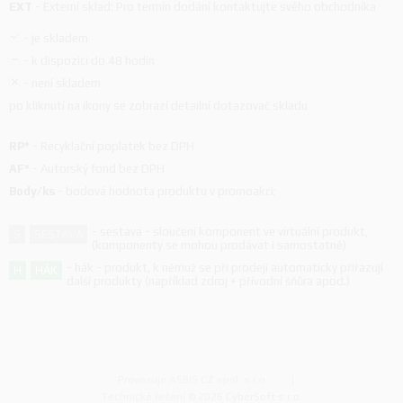
EXT
-
Externí sklad: Pro termín dodání kontaktujte svého obchodníka
-
je skladem
-
k dispozici do 48 hodin
-
není skladem
po kliknutí na ikony se zobrazí detailní dotazovač skladu
RP*
-
Recyklační poplatek bez DPH
AF*
-
Autorský fond bez DPH
Body/ks
-
bodová hodnota produktu v promoakci;
-
sestava - sloučení komponent ve virtuální produkt,
S
SESTAVA
(komponenty se mohou prodávat i samostatně)
-
hák - produkt, k němuž se při prodeji automaticky přiřazují
H
HÁK
další produkty (například zdroj + přívodní šňůra apod.)
Provozuje ASBIS CZ spol. s r.o.
Technické řešení © 2026
CyberSoft s.r.o.