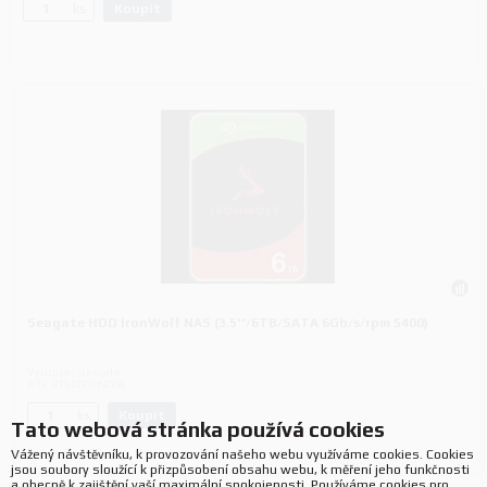
Koupit
ks.
Seagate HDD IronWolf NAS (3.5''/6TB/SATA 6Gb/s/rpm 5400)
Výrobce:
Seagate
P/N:
ST6000VN006
Koupit
ks.
Tato webová stránka používá cookies
Vážený návštěvníku, k provozování našeho webu využíváme cookies. Cookies
jsou soubory sloužící k přizpůsobení obsahu webu, k měření jeho funkčnosti
a obecně k zajištění vaší maximální spokojenosti. Používáme cookies pro