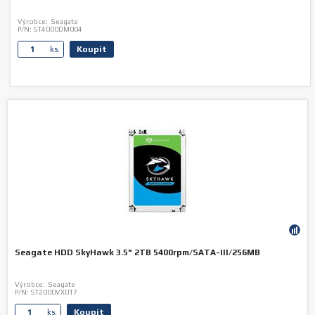
Výrobce:
Seagate
P/N:
ST4000DM004
Koupit
ks.
Seagate HDD SkyHawk 3.5" 2TB 5400rpm/SATA-III/256MB
Výrobce:
Seagate
P/N:
ST2000VX017
Koupit
ks.