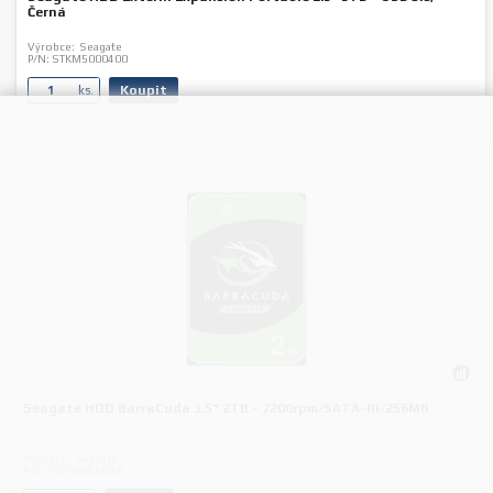
Černá
Výrobce:
Seagate
P/N:
STKM5000400
Koupit
ks.
Seagate HDD BarraCuda 3.5" 2TB - 7200rpm/SATA-III/256MB
Výrobce:
Seagate
P/N:
ST2000DM008