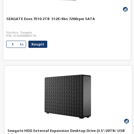
SEAGATE Exos 7E10 2TB 512E/4kn 7200rpm SATA
Výrobce:
Seagate
P/N:
ST2000NM017B
Koupit
ks.
Seagate HDD External Expansion Desktop Drive (3.5'/20TB/ USB