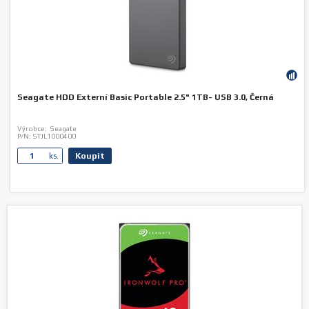
Seagate HDD Externí Basic Portable 2.5" 1TB- USB 3.0, Černá
Výrobce:
Seagate
P/N:
STJL1000400
Koupit
ks.