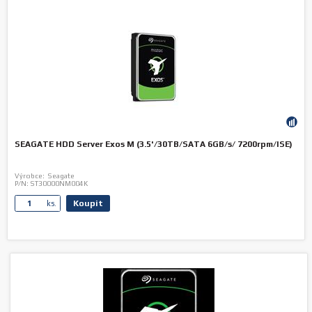
SEAGATE HDD Server Exos M (3.5'/30TB/SATA 6GB/s/ 7200rpm/ISE)
Výrobce:
Seagate
P/N:
ST30000NM004K
Koupit
ks.