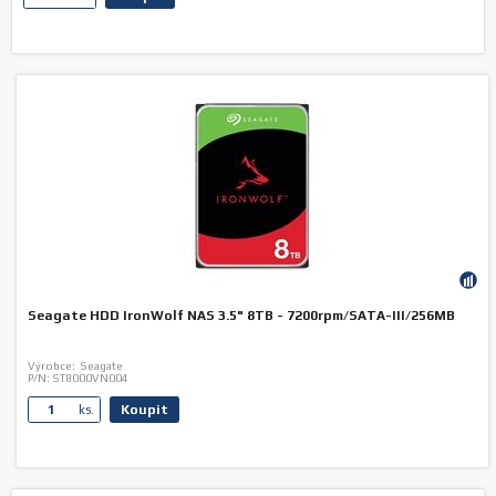
Seagate HDD IronWolf NAS 3.5" 8TB - 7200rpm/SATA-III/256MB
Výrobce:
Seagate
P/N:
ST8000VN004
Koupit
ks.