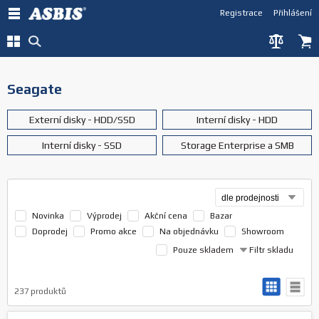
Registrace
Přihlášení
Seagate
Externí disky - HDD/SSD
Interní disky - HDD
Interní disky - SSD
Storage Enterprise a SMB
Novinka
Výprodej
Akční cena
Bazar
Doprodej
Promo akce
Na objednávku
Showroom
Pouze skladem
Filtr skladu
237
produktů