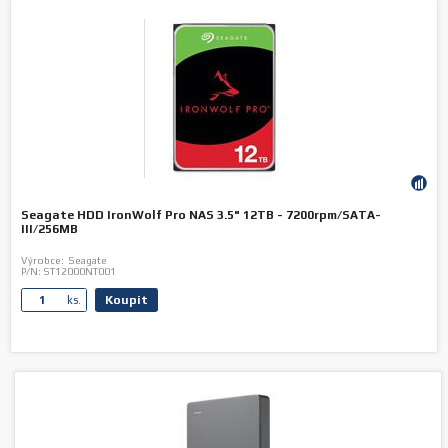
Seagate HDD IronWolf Pro NAS 3.5" 12TB - 7200rpm/SATA-
III/256MB
Výrobce:
Seagate
P/N:
ST12000NT001
Koupit
ks.