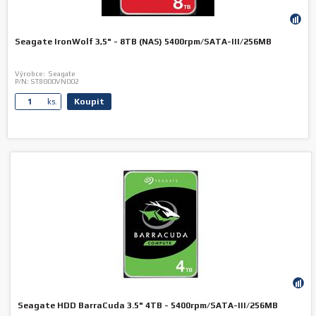
Seagate IronWolf 3,5" - 8TB (NAS) 5400rpm/SATA-III/256MB
Výrobce:
Seagate
P/N:
ST8000VN002
Koupit
ks.
Seagate HDD BarraCuda 3.5" 4TB - 5400rpm/SATA-III/256MB