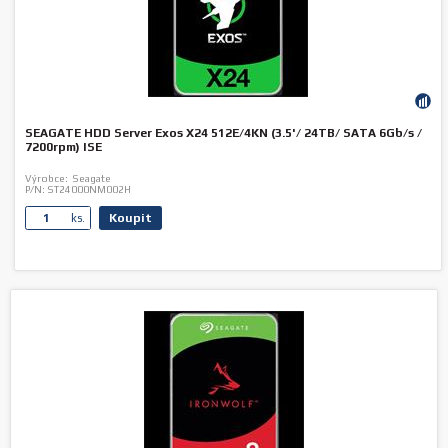
SEAGATE HDD Server Exos X24 512E/4KN (3.5'/ 24TB/ SATA 6Gb/s /
7200rpm) ISE
Výrobce:
Seagate
P/N:
ST24000NM002H
Koupit
ks.