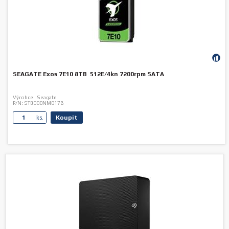
SEAGATE Exos 7E10 8TB 512E/4kn 7200rpm SATA
Výrobce:
Seagate
P/N:
ST8000NM017B
Koupit
ks.