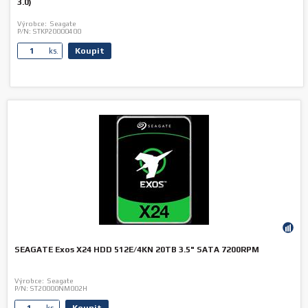
3.0)
Výrobce:
Seagate
P/N:
STKP20000400
Koupit
ks.
SEAGATE Exos X24 HDD 512E/4KN 20TB 3.5" SATA 7200RPM
Výrobce:
Seagate
P/N:
ST20000NM002H