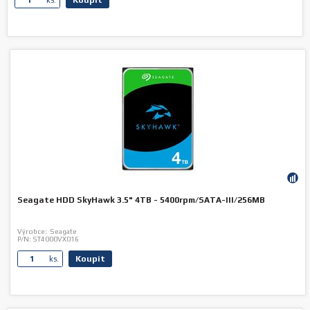
Koupit
ks.
Seagate HDD SkyHawk 3.5" 4TB - 5400rpm/SATA-III/256MB
Výrobce:
Seagate
P/N:
ST4000VX016
Koupit
ks.