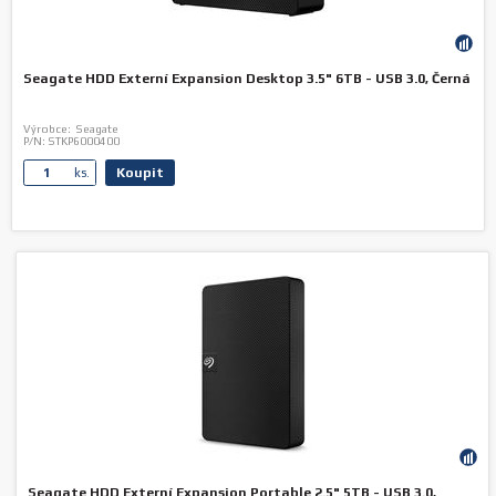
Seagate HDD Externí Expansion Desktop 3.5" 6TB - USB 3.0, Černá
Výrobce:
Seagate
P/N:
STKP6000400
Koupit
ks.
Seagate HDD Externí Expansion Portable 2.5" 5TB - USB 3.0,