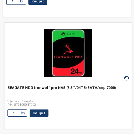
Koupit
ks.
SEAGATE HDD Ironwolf pro NAS (3.5''/24TB/SATA/rmp 7200)
Výrobce:
Seagate
P/N:
ST24000NT002
Koupit
ks.