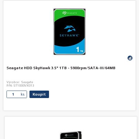
Seagate HDD SkyHawk 3.5" 1TB - 5900rpm/SATA-III/64MB
Výrobce:
Seagate
P/N:
ST1000VX013
Koupit
ks.