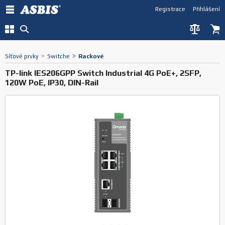
Registrace
Přihlášení
Síťové prvky
>
Switche
>
Rackové
TP-link IES206GPP Switch Industrial 4G PoE+, 2SFP,
120W PoE, IP30, DIN-Rail