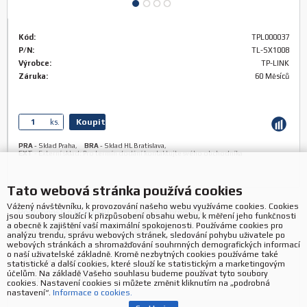
Kód:
TPL000037
P/N:
TL-SX1008
Výrobce:
TP-LINK
Záruka:
60 Měsíců
Koupit
ks.
PRA
-
Sklad Praha
,
BRA
-
Sklad HL Bratislava
,
EXT
-
Externí sklad: Pro termín dodání kontaktujte svého obchodníka
Tato webová stránka používá cookies
Vážený návštěvníku, k provozování našeho webu využíváme cookies. Cookies
Podrobnosti o produktu
Zařazení produktu
jsou soubory sloužící k přizpůsobení obsahu webu, k měření jeho funkčnosti
a obecně k zajištění vaší maximální spokojenosti. Používáme cookies pro
Související dokumenty
GPSR
analýzu trendu, správu webových stránek, sledování pohybu uživatele po
webových stránkách a shromažďování souhrnných demografických informací
o naší uživatelské základně. Kromě nezbytných cookies používáme také
Stránky o produktu:
statistické a další cookies, které slouží ke statistickým a marketingovým
https://www.tp-link.com/cz/business-networking/unmanaged-
účelům. Na základě Vašeho souhlasu budeme používat tyto soubory
switch/tl-sx1008/
cookies. Nastavení cookies si můžete změnit kliknutím na „podrobná
nastavení“.
Informace o cookies.