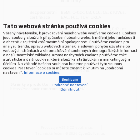
konektory
Bezpečnostní
BSMI, C-tick, CB, CCC, CE, cTUVus,
certifikace
EAC, FCC, TUV, UKCA
Tato webová stránka používá cookies
Ekologické
Energy Star, RoHS, WEEE, ErP Lot
Vážený návštěvníku, k provozování našeho webu využíváme cookies. Cookies
normy
6, REACH
jsou soubory sloužící k přizpůsobení obsahu webu, k měření jeho funkčnosti
a obecně k zajištění vaší maximální spokojenosti. Používáme cookies pro
analýzu trendu, správu webových stránek, sledování pohybu uživatele po
webových stránkách a shromažďování souhrnných demografických informací
o naší uživatelské základně. Kromě nezbytných cookies používáme také
statistické a další cookies, které slouží ke statistickým a marketingovým
účelům. Na základě Vašeho souhlasu budeme používat tyto soubory
cookies. Nastavení cookies si můžete změnit kliknutím na „podrobná
nastavení“.
Informace o cookies.
Souhlasím
Stránky o produktu:
Podrobné nastavení
https://seasonic.com/core-gx-atx-3-2024/
Odmítnout
Provozuje ASBIS CZ spol. s r.o.
Technické řešení © 2026
CyberSoft s.r.o.