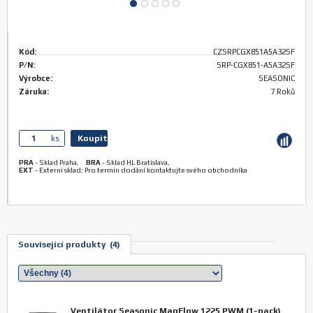
Kód:
CZSRPCGX851A5A32SF
P/N:
SRP-CGX851-A5A32SF
Výrobce:
SEASONIC
Záruka:
7 Roků
Koupit
ks.
PRA
-
Sklad Praha
,
BRA
-
Sklad HL Bratislava
,
EXT
-
Externí sklad: Pro termín dodání kontaktujte svého obchodníka
Související produkty (4)
Ventilátor Seasonic MagFlow 1225 PWM (1-pack)