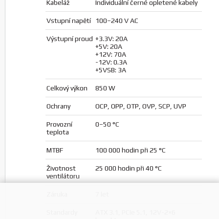
Kabeláž
Individuální černé opletené kabely
Vstupní napětí
100–240 V AC
Výstupní proud
+3.3V: 20A
+5V: 20A
+12V: 70A
-12V: 0.3A
+5VSB: 3A
Celkový výkon
850 W
Ochrany
OCP, OPP, OTP, OVP, SCP, UVP
Provozní
0–50 °C
teplota
MTBF
100 000 hodin při 25 °C
Životnost
25 000 hodin při 40 °C
ventilátoru
Záruka
7 let
Standardy
ATX 3.1, PCIe 5.1, 12V-2×6