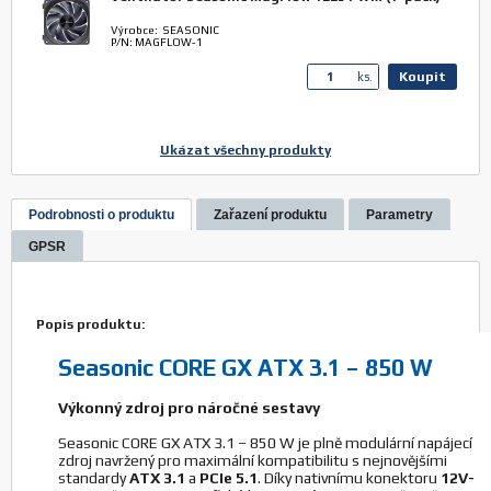
Výrobce: SEASONIC
P/N: MAGFLOW-1
Koupit
ks.
Ukázat všechny produkty
Ventilátor Seasonic MagFlow 1225 PWM (3-pack)
Výrobce: SEASONIC
Podrobnosti o produktu
Zařazení produktu
Parametry
P/N: MAGFLOW-3
GPSR
Koupit
ks.
Popis produktu:
Kabel Seasonic SS-16P-90°-12V-2x6-600, black
Seasonic CORE GX ATX 3.1 – 850 W
Výrobce: SEASONIC
P/N: WA2V16161BW
Výkonný zdroj pro náročné sestavy
Koupit
ks.
Seasonic CORE GX ATX 3.1 – 850 W je plně modulární napájecí
zdroj navržený pro maximální kompatibilitu s nejnovějšími
standardy
ATX 3.1
a
PCIe 5.1
. Díky nativnímu konektoru
12V-