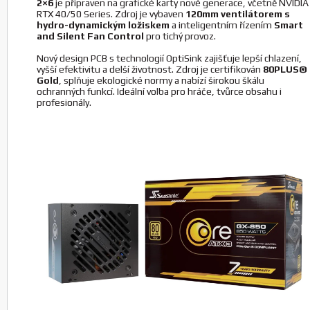
2×6
je připraven na grafické karty nové generace, včetně NVIDIA
RTX 40/50 Series. Zdroj je vybaven
120mm ventilátorem s
Kabel Seasonic 12VHPWR, black
hydro-dynamickým ložiskem
a inteligentním řízením
Smart
and Silent Fan Control
pro tichý provoz.
Výrobce: SEASONIC
P/N: 12VHPWR-cable-black
Nový design PCB s technologií OptiSink zajišťuje lepší chlazení,
vyšší efektivitu a delší životnost. Zdroj je certifikován
80PLUS®
Koupit
ks.
Gold
, splňuje ekologické normy a nabízí širokou škálu
ochranných funkcí. Ideální volba pro hráče, tvůrce obsahu i
profesionály.