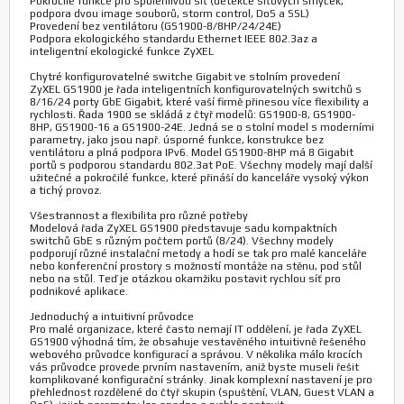
Pokročilé funkce pro spolehlivou síť (detekce síťových smyček,
podpora dvou image souborů, storm control, DoS a SSL)
Provedení bez ventilátoru (GS1900-8/8HP/24/24E)
Podpora ekologického standardu Ethernet IEEE 802.3az a
inteligentní ekologické funkce ZyXEL
Chytré konfigurovatelné switche Gigabit ve stolním provedení
ZyXEL GS1900 je řada inteligentních konfigurovatelných switchů s
8/16/24 porty GbE Gigabit, které vaší firmě přinesou více flexibility a
rychlosti. Řada 1900 se skládá z čtyř modelů: GS1900-8, GS1900-
8HP, GS1900-16 a GS1900-24E. Jedná se o stolní model s moderními
parametry, jako jsou např. úsporné funkce, konstrukce bez
ventilátoru a plná podpora IPv6. Model GS1900-8HP má 8 Gigabit
portů s podporou standardu 802.3at PoE. Všechny modely mají další
užitečné a pokročilé funkce, které přináší do kanceláře vysoký výkon
a tichý provoz.
Všestrannost a flexibilita pro různé potřeby
Modelová řada ZyXEL GS1900 představuje sadu kompaktních
switchů GbE s různým počtem portů (8/24). Všechny modely
podporují různé instalační metody a hodí se tak pro malé kanceláře
nebo konferenční prostory s možností montáže na stěnu, pod stůl
nebo na stůl. Teď je otázkou okamžiku postavit rychlou síť pro
podnikové aplikace.
Jednoduchý a intuitivní průvodce
Pro malé organizace, které často nemají IT oddělení, je řada ZyXEL
GS1900 výhodná tím, že obsahuje vestavěného intuitivně řešeného
webového průvodce konfigurací a správou. V několika málo krocích
vás průvodce provede prvním nastavením, aniž byste museli řešit
komplikované konfigurační stránky. Jinak komplexní nastavení je pro
přehlednost rozdělené do čtyř skupin (spuštění, VLAN, Guest VLAN a