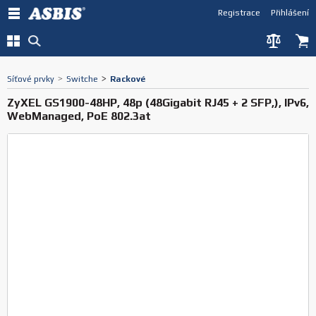
Registrace
Přihlášení
Síťové prvky
>
Switche
>
Rackové
ZyXEL GS1900-48HP, 48p (48Gigabit RJ45 + 2 SFP,), IPv6,
WebManaged, PoE 802.3at