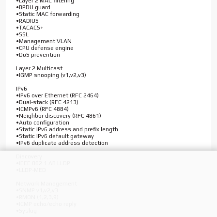
•Layer 2 MAC filtering
•BPDU guard
•Static MAC forwarding
•RADIUS
•TACACS+
•SSL
•Management VLAN
•CPU defense engine
•DoS prevention
Layer 2 Multicast
•IGMP snooping (v1,v2,v3)
IPv6
•IPv6 over Ethernet (RFC 2464)
•Dual-stack (RFC 4213)
•ICMPv6 (RFC 4884)
•Neighbor discovery (RFC 4861)
•Auto configuration
•Static IPv6 address and prefix length
•Static IPv6 default gateway
•IPv6 duplicate address detection
Discovery
•IEEE 802.1 AB LLDP
•LLDP-MED
Network Management
•SNMP v1,v2,v3
•RMON (1,2,3,9)
•ICMP echo/echo reply
•Syslog