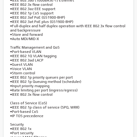
•IEEE 802.3ab (1000BASE-T) Ethernet
•IEEE 802.3x flow control
•IEEE 802.3az EEE support
•IEEE 802.1p CoS support
•IEEE 802.3af PoE (GS1900-8HP)
•IEEE 802.3at PoE plus (GS1900-8HP)
•Full-duplex and half duplex operation with IEEE 802.3x flow control
and backpressure
•Store and forward
•Auto MDI/MID-X
Traffic Management and QoS
•Port-based VLAN
•IEEE 802.1Q VLAN tagging
•IEEE 802.3ad LACP
•Guest VLAN
•Voice VLAN
•Storm control
•IEEE 802.1p priority queues per port
•IEEE 802.1p Queuing method (scheduler)
•Input priority mapping
•Rate limiting per port (ingress/egress)
•IEEE 802.3x flow control
Class of Service (CoS)
•IEEE 802.1p class of service (SPQ, WRR)
•Port-based CoS
•IP TOS precedence
Security
•IEEE 802.1x
•Port security