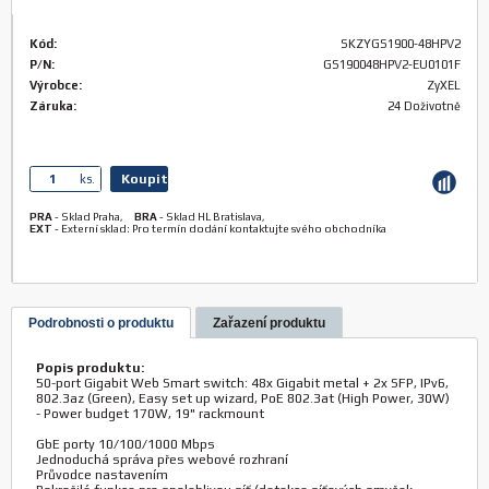
Kód:
SKZYGS1900-48HPV2
P/N:
GS190048HPV2-EU0101F
Výrobce:
ZyXEL
Záruka:
24 Doživotně
Koupit
ks.
PRA
-
Sklad Praha
,
BRA
-
Sklad HL Bratislava
,
EXT
-
Externí sklad: Pro termín dodání kontaktujte svého obchodníka
Podrobnosti o produktu
Zařazení produktu
Popis produktu:
50-port Gigabit Web Smart switch: 48x Gigabit metal + 2x SFP, IPv6,
802.3az (Green), Easy set up wizard, PoE 802.3at (High Power, 30W)
- Power budget 170W, 19" rackmount
GbE porty 10/100/1000 Mbps
Jednoduchá správa přes webové rozhraní
Průvodce nastavením