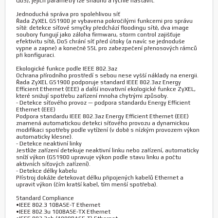
QoS), jejich parametry lze snadno a rychle nastavit.
Jednoduchá správa pro spolehlivou síť
Řada ZyXEL GS1900 je vybavena pokročilými funkcemi pro správu
sítě: detekce síťové smyčky předchází floodingu sítě, dva image
soubory fungují jako záloha firmwaru, storm control zajišťuje
efektivitu sítě, DoS chrání síť před útoky (a navíc se jednoduše
vypne a zapne) a konečně SSL pro zabezpečení přenosových rámců
při konfiguraci.
Ekologické funkce podle IEEE 802.3az
Ochrana přírodního prostředí s sebou nese vyšší náklady na energii.
Řada ZyXEL GS1900 podporuje standard IEEE 802.3az Energy
Efficient Ethernet (EEE) a další inovativní ekologické funkce ZyXEL,
které snižují spotřebu zařízení mnoha chytrými způsoby.
- Detekce síťového provoz — podpora standardu Energy Efficient
Ethernet (EEE)
Podpora standardu IEEE 802.3az Energy Efficient Ethernet (EEE)
znamená automatickou detekci síťového provozu a dynamickou
modifikaci spotřeby podle vytížení (v době s nízkým provozem výkon
automaticky klesne).
- Detekce neaktivní linky
Jestliže zařízení detekuje neaktivní linku nebo zařízení, automaticky
sníží výkon (GS1900 upravuje výkon podle stavu linku a počtu
aktivních síťových zařízení).
- Detekce délky kabelu
Přístroj dokáže detekovat délku připojených kabelů Ethernet a
upravit výkon (čím kratší kabel, tím menší spotřeba).
Standard Compliance
•IEEE 802.3 10BASE-T Ethernet
•IEEE 802.3u 100BASE-TX Ethernet