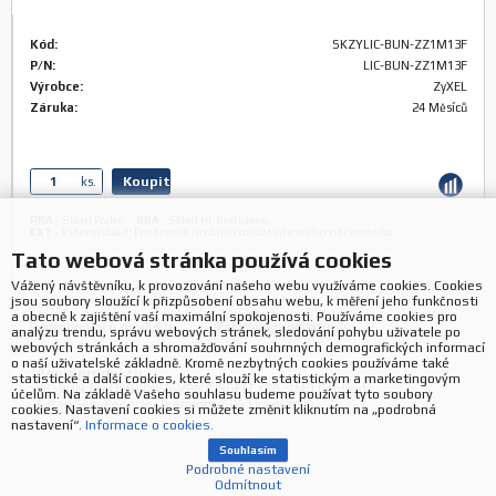
Kód:
SKZYLIC-BUN-ZZ1M13F
P/N:
LIC-BUN-ZZ1M13F
Výrobce:
ZyXEL
Záruka:
24 Měsíců
Koupit
ks.
PRA
-
Sklad Praha
,
BRA
-
Sklad HL Bratislava
,
EXT
-
Externí sklad: Pro termín dodání kontaktujte svého obchodníka
Tato webová stránka používá cookies
Vážený návštěvníku, k provozování našeho webu využíváme cookies. Cookies
jsou soubory sloužící k přizpůsobení obsahu webu, k měření jeho funkčnosti
a obecně k zajištění vaší maximální spokojenosti. Používáme cookies pro
Podrobnosti o produktu
Zařazení produktu
analýzu trendu, správu webových stránek, sledování pohybu uživatele po
webových stránkách a shromažďování souhrnných demografických informací
o naší uživatelské základně. Kromě nezbytných cookies používáme také
Popis produktu:
statistické a další cookies, které slouží ke statistickým a marketingovým
LIC-BUN for USG20(W)-VPN/USGFLEX50, 1MO Content
účelům. Na základě Vašeho souhlasu budeme používat tyto soubory
Filter/SecuReporter Premium/SPS License
cookies. Nastavení cookies si můžete změnit kliknutím na „podrobná
nastavení“.
Informace o cookies.
Souhlasím
Podrobné nastavení
Odmítnout