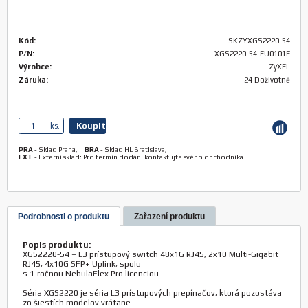
Kód:
SKZYXGS2220-54
P/N:
XGS2220-54-EU0101F
Výrobce:
ZyXEL
Záruka:
24 Doživotně
Koupit
ks.
PRA
-
Sklad Praha
,
BRA
-
Sklad HL Bratislava
,
EXT
-
Externí sklad: Pro termín dodání kontaktujte svého obchodníka
Podrobnosti o produktu
Zařazení produktu
Popis produktu:
XGS2220-54 – L3 prístupový switch 48x1G RJ45, 2x10 Multi-Gigabit
RJ45, 4x10G SFP+ Uplink, spolu
s 1-ročnou NebulaFlex Pro licenciou
Séria XGS2220 je séria L3 prístupových prepínačov, ktorá pozostáva
zo šiestích modelov vrátane