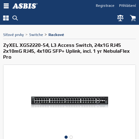
Registrace
Přihlášení
Síťové prvky
>
Switche
>
Rackové
ZyXEL XGS2220-54, L3 Access Switch, 24x1G RJ45
2x10mG RJ45, 4x10G SFP+ Uplink, incl. 1 yr NebulaFlex
Pro