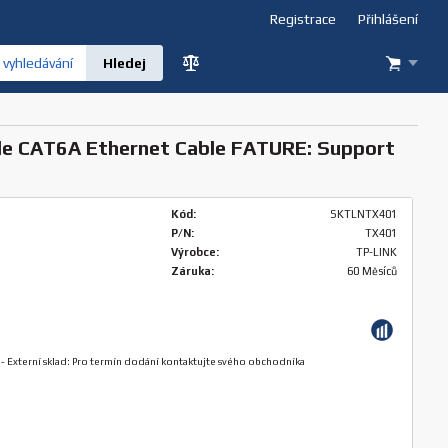
Registrace
Přihlášení
vyhledávání
lude CAT6A Ethernet Cable FATURE: Support
Kód:
SKTLNTX401
P/N:
TX401
Výrobce:
TP-LINK
Záruka:
60 Měsíců
-
Externí sklad: Pro termín dodání kontaktujte svého obchodníka