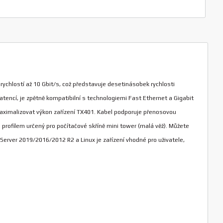
 rychlostí až 10 Gbit/s, což představuje desetinásobek rychlosti
atencí, je zpětně kompatibilní s technologiemi Fast Ethernet a Gigabit
aximalizovat výkon zařízení TX401. Kabel podporuje přenosovou
m profilem určený pro počítačové skříně mini tower (malá věž). Můžete
rver 2019/2016/2012 R2 a Linux je zařízení vhodné pro uživatele,