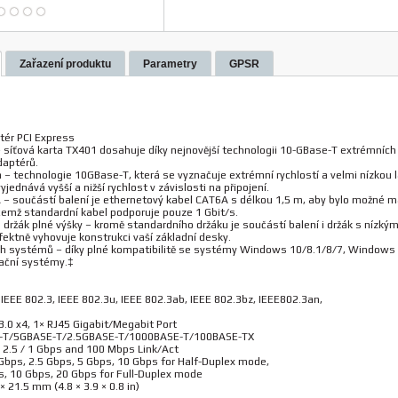
Zařazení produktu
Parametry
GPSR
tér PCI Express
 – síťová karta TX401 dosahuje díky nejnovější technologii 10-GBase-T extrémních
daptérů.
 – technologie 10GBase-T, která se vyznačuje extrémní rychlostí a velmi nízkou l
jednává vyšší a nižší rychlost v závislosti na připojení.
– součástí balení je ethernetový kabel CAT6A s délkou 1,5 m, aby bylo možné m
ičemž standardní kabel podporuje pouze 1 Gbit/s.
 držák plné výšky – kromě standardního držáku je součástí balení i držák s nízký
erfektně vyhovuje konstrukci vaší základní desky.
h systémů – díky plné kompatibilitě se systémy Windows 10/8.1/8/7, Windows Se
rační systémy.‡
IEEE 802.3, IEEE 802.3u, IEEE 802.3ab, IEEE 802.3bz, IEEE802.3an,
3.0 x4, 1× RJ45 Gigabit/Megabit Port
-T/5GBASE-T/2.5GBASE-T/1000BASE-T/100BASE-TX
/ 2.5 / 1 Gbps and 100 Mbps Link/Act
bps, 2.5 Gbps, 5 Gbps, 10 Gbps for Half-Duplex mode,
s, 10 Gbps, 20 Gbps for Full-Duplex mode
 21.5 mm (4.8 × 3.9 × 0.8 in)