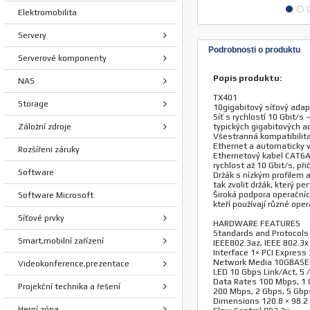
Elektromobilita
Servery
Podrobnosti o produktu
Serverové komponenty
Popis produktu:
NAS
TX401
Storage
10gigabitový síťový adap
Síť s rychlostí 10 Gbit/s
Záložní zdroje
typických gigabitových a
Všestranná kompatibilita
Ethernet a automaticky vy
Rozšířeni záruky
Ethernetový kabel CAT6A 
rychlost až 10 Gbit/s, př
Software
Držák s nízkým profilem a
tak zvolit držák, který p
Široká podpora operačníc
Software Microsoft
kteří používají různé ope
Síťové prvky
HARDWARE FEATURES
Standards and Protocols 
Smart,mobilní zařízení
IEEE802.3az, IEEE 802.3x
Interface 1× PCI Express 
Network Media 10GBASE
Videokonference,prezentace
LED 10 Gbps Link/Act, 5 
Data Rates 100 Mbps, 1 G
Projekční technika a řešení
200 Mbps, 2 Gbps, 5 Gbp
Dimensions 120.8 × 98.2 ×
Herní zóna