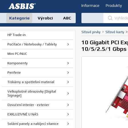
Informace
Produkty
Kategorie
Výrobci
ABC
Síťové prvky
>
Síťové karty
>
HP Trade-in
10 Gigabit PCI E
Počítače / Notebooky / Tablety
10/5/2.5/1 Gbps
Mini PC/NUC
Komponenty
Periferie
Tiskárny a spotřební material
Velkoplošné obrazovky [Digital
Signage]
Ozvučení interier - exterier
EXKLUZIVNĚ U NÁS
Solární panely a nabíjecí stanice