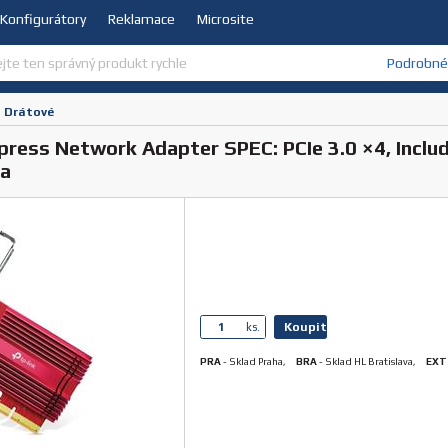
Konfigurátory
Reklamace
Microsite
Podrobné 
Drátové
xpress Network Adapter SPEC: PCIe 3.0 ×4, Inc
 a
Koupit
ks.
PRA
-
Sklad Praha
,
BRA
-
Sklad HL Bratislava
,
EXT