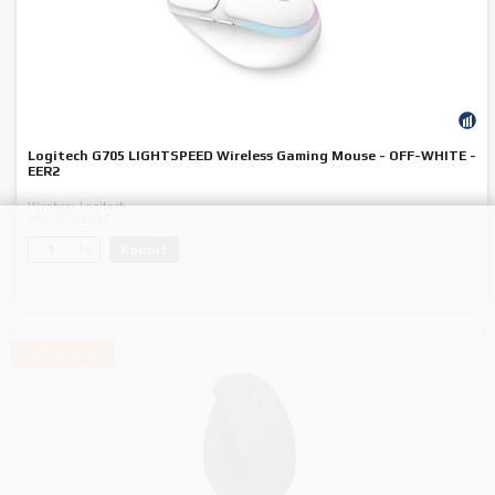
Logitech G705 LIGHTSPEED Wireless Gaming Mouse - OFF-WHITE -
EER2
Výrobce:
Logitech
P/N:
910-006367
Koupit
ks.
AKČNÍ CENA