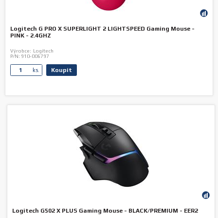
Logitech G PRO X SUPERLIGHT 2 LIGHTSPEED Gaming Mouse -
PINK - 2.4GHZ
Výrobce:
Logitech
P/N:
910-006797
Koupit
ks.
Logitech G502 X PLUS Gaming Mouse - BLACK/PREMIUM - EER2