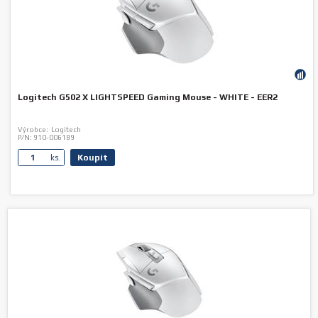
Logitech G502 X LIGHTSPEED Gaming Mouse - WHITE - EER2
Výrobce:
Logitech
P/N:
910-006189
Koupit
ks.