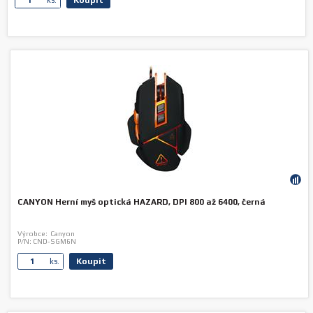
Koupit
ks.
CANYON Herní myš optická HAZARD, DPI 800 až 6400, černá
Výrobce:
Canyon
P/N:
CND-SGM6N
Koupit
ks.