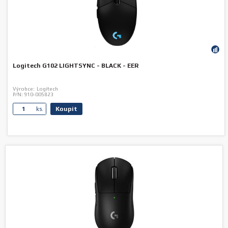
Logitech G102 LIGHTSYNC - BLACK - EER
Výrobce:
Logitech
P/N:
910-005823
Koupit
ks.