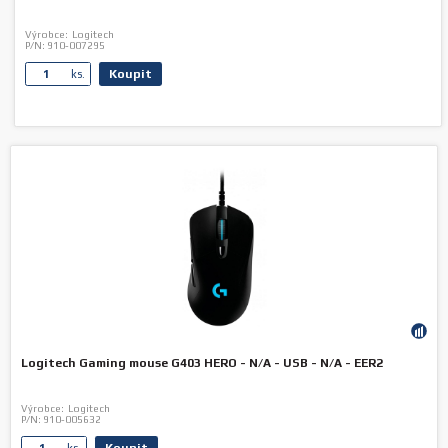
Výrobce:
Logitech
P/N:
910-007295
Koupit
ks.
Logitech Gaming mouse G403 HERO - N/A - USB - N/A - EER2
Výrobce:
Logitech
P/N:
910-005632