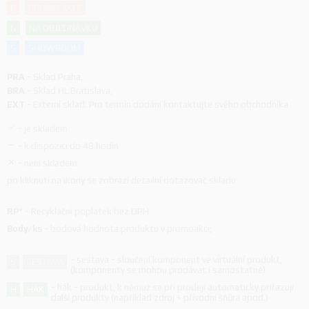
P
PROMO AKCE
N
NA OBJEDNÁVKU
S
SHOWROOM
PRA
-
Sklad Praha
,
BRA
-
Sklad HL Bratislava
,
EXT
-
Externí sklad: Pro termín dodání kontaktujte svého obchodníka
-
je skladem
-
k dispozici do 48 hodin
-
není skladem
po kliknutí na ikony se zobrazí detailní dotazovač skladu
RP*
-
Recyklační poplatek bez DPH
Body/ks
-
bodová hodnota produktu v promoakci;
-
sestava - sloučení komponent ve virtuální produkt,
S
SESTAVA
(komponenty se mohou prodávat i samostatně)
-
hák - produkt, k němuž se při prodeji automaticky přiřazují
H
HÁK
další produkty (například zdroj + přívodní šňůra apod.)