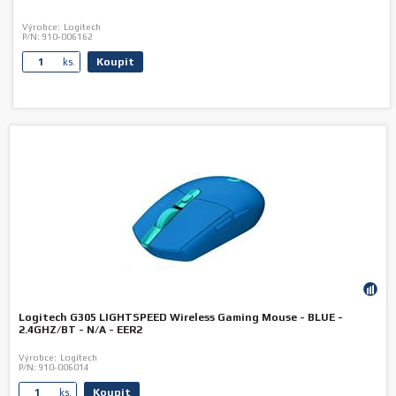
Výrobce:
Logitech
P/N:
910-006162
Koupit
ks.
Logitech G305 LIGHTSPEED Wireless Gaming Mouse - BLUE -
2.4GHZ/BT - N/A - EER2
Výrobce:
Logitech
P/N:
910-006014
Koupit
ks.