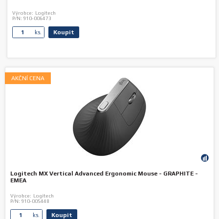
Výrobce:
Logitech
P/N:
910-006473
Koupit
ks.
AKČNÍ CENA
Logitech MX Vertical Advanced Ergonomic Mouse - GRAPHITE -
EMEA
Výrobce:
Logitech
P/N:
910-005448
Koupit
ks.