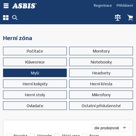
Registrace
Přihlášení
Herní zóna
Počítače
Monitory
Klávesnice
Notebooky
Myši
Headsety
Herní kokpity
Herní křesla
Herní stoly
Mikrofony
Ovladače
Ostatní příslušenství
Novinka
Výprodej
Akční cena
Bazar