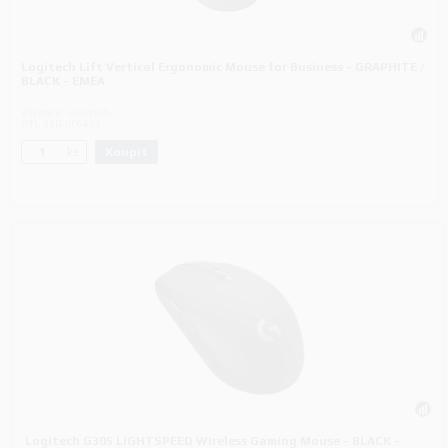
Logitech Lift Vertical Ergonomic Mouse for Business - GRAPHITE /
BLACK - EMEA
Výrobce:
Logitech
P/N:
910-006494
Koupit
ks.
Logitech G305 LIGHTSPEED Wireless Gaming Mouse - BLACK -