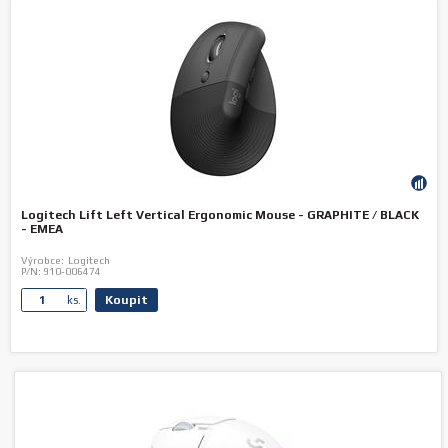
Logitech Lift Left Vertical Ergonomic Mouse - GRAPHITE / BLACK
- EMEA
Výrobce:
Logitech
P/N:
910-006474
Koupit
ks.