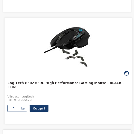
Logitech G502 HERO High Performance Gaming Mouse - BLACK -
EER2
Výrobce:
Logitech
P/N:
910-005470
Koupit
ks.