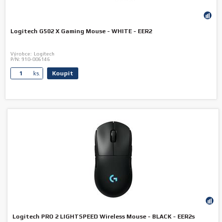
Logitech G502 X Gaming Mouse - WHITE - EER2
Výrobce:
Logitech
P/N:
910-006146
Koupit
ks.
Logitech PRO 2 LIGHTSPEED Wireless Mouse - BLACK - EER2s