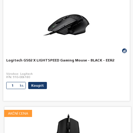
Logitech G502 X LIGHTSPEED Gaming Mouse - BLACK - EER2
Výrobce:
Logitech
P/N:
910-006180
Koupit
ks.
AKČNÍ CENA