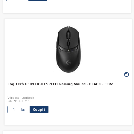
Logitech G309 LIGHTSPEED Gaming Mouse - BLACK - EER2
Výrobce:
Logitech
P/N:
910-007199
Koupit
ks.