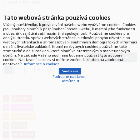
2.4GHZ/BT - EWR2
Výrobce:
Logitech
P/N:
910-005283
Tato webová stránka používá cookies
Koupit
Vážený návštěvníku, k provozování našeho webu využíváme cookies. Cookies
ks.
jsou soubory sloužící k přizpůsobení obsahu webu, k měření jeho funkčnosti
a obecně k zajištění vaší maximální spokojenosti. Používáme cookies pro
analýzu trendu, správu webových stránek, sledování pohybu uživatele po
webových stránkách a shromažďování souhrnných demografických informací
o naší uživatelské základně. Kromě nezbytných cookies používáme také
statistické a další cookies, které slouží ke statistickým a marketingovým
účelům. Na základě Vašeho souhlasu budeme používat tyto soubory
Načíst další produkty
88
produktů
cookies. Nastavení cookies si můžete změnit kliknutím na „podrobná
nastavení“.
Informace o cookies.
1
2
3
4
Souhlasím
Podrobné nastavení
Odmítnout
N
NOVINKA
V
VÝPRODEJ
A
AKČNÍ CENA
B
BAZAR
D
DOPRODEJ