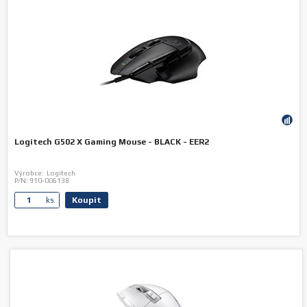
Logitech G502 X Gaming Mouse - BLACK - EER2
Výrobce:
Logitech
P/N:
910-006138
Koupit
ks.