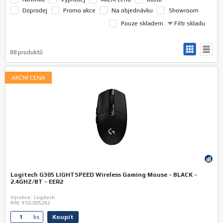
Doprodej
Promo akce
Na objednávku
Showroom
Pouze skladem
Filtr skladu
88
produktů
AKČNÍ CENA
Logitech G305 LIGHTSPEED Wireless Gaming Mouse - BLACK -
2.4GHZ/BT - EER2
Výrobce:
Logitech
P/N:
910-005282
Koupit
ks.