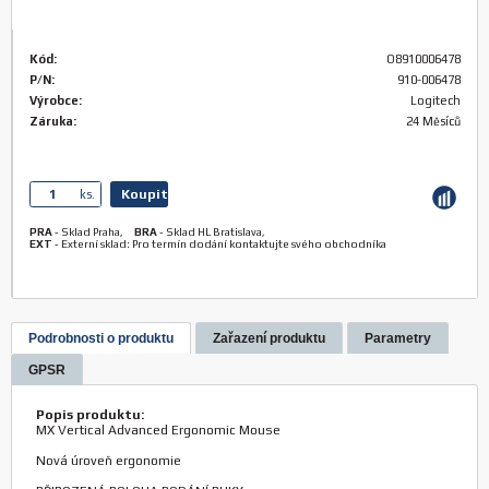
Kód:
O8910006478
P/N:
910-006478
Výrobce:
Logitech
Záruka:
24 Měsíců
Koupit
ks.
PRA
-
Sklad Praha
,
BRA
-
Sklad HL Bratislava
,
EXT
-
Externí sklad: Pro termín dodání kontaktujte svého obchodníka
Podrobnosti o produktu
Zařazení produktu
Parametry
GPSR
Popis produktu:
MX Vertical Advanced Ergonomic Mouse
Nová úroveň ergonomie