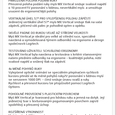
PŘIROZENÁ POLOHA PODÁNÍ RUKY
Přirozená poloha podání ruky myši MX Vertical snižuje svalové napětí
o 10 procent1V porovnání s běžnou, nevertikální myši. a umožňuje
usazení do ergonomičtější polohy.
VERTIKÁLNÍ ÚHEL 57° PRO VYLEPŠENOU POLOHU ZÁPĚSTÍ
Jedinečný vertikální úhel 57° myši MX Vertical snižuje tlak na vaše
zápěstí, přičemž váš palec je pohodlně opřen o opěrku.
SKVĚLE PADNE DO RUKOU VELKÉ AŽ STŘEDNÍ VELIKOSTI
Myš MX Vertical je ideální pro velké až střední ruce, speciálně
navržená a vymodelovaná týmem odborníků na ergonomii a design
společnosti Logitech.
TESTOVÁNO UŽIVATELI. SCHVÁLENO ERGONOMY.
Myš MX Vertical byla navržena a testována s kritérii stanovenými
našimi předními odborníky na ergonomii – kvalitnější poloha, nižší
svalové napětí a snížený tlak na zápěstí.
4x MÉNĚ POHYBŮ RUKY
Vylepšené optické snímání se speciálním přepínačem rychlosti
kurzoru přináší až 4x méně pohybů ruky2V porovnání s běžnou myší
se senzorem 1000 DPI. – čímž snižuje únavu svalů a ruky.
Rychlost a přesnost kurzoru lze přizpůsobit pomocí Logitech
Options.
POHODLNÉ PROVEDENÍ S PLASTICKÝM POVRCHEM
Myš MX Vertical je tvarovaná pro lidskou ruku a jemná na dotyk. Její
jedinečný tvar s texturovaným pogumovaným povrchem zajistí
spolehlivý a přirozený úchop.
ROZŠÍŘENÁ VÝKONNOST