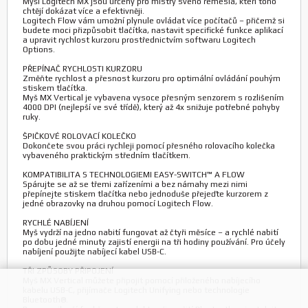
Myši Logitech MX jsou určeny pro mistry svého řemesla, kteří toho
chtějí dokázat více a efektivněji.
Logitech Flow vám umožní plynule ovládat více počítačů – přičemž si
budete moci přizpůsobit tlačítka, nastavit specifické funkce aplikací
a upravit rychlost kurzoru prostřednictvím softwaru Logitech
Options.
PŘEPÍNAČ RYCHLOSTI KURZORU
Změňte rychlost a přesnost kurzoru pro optimální ovládání pouhým
stiskem tlačítka.
Myš MX Vertical je vybavena vysoce přesným senzorem s rozlišením
4000 DPI (nejlepší ve své třídě), který až 4x snižuje potřebné pohyby
ruky.
ŠPIČKOVÉ ROLOVACÍ KOLEČKO
Dokončete svou práci rychleji pomocí přesného rolovacího kolečka
vybaveného praktickým středním tlačítkem.
KOMPATIBILITA S TECHNOLOGIEMI EASY-SWITCH™ A FLOW
Spárujte se až se třemi zařízeními a bez námahy mezi nimi
přepínejte stiskem tlačítka nebo jednoduše přejeďte kurzorem z
jedné obrazovky na druhou pomocí Logitech Flow.
RYCHLÉ NABÍJENÍ
Myš vydrží na jedno nabití fungovat až čtyři měsíce – a rychlé nabití
po dobu jedné minuty zajistí energii na tři hodiny používání. Pro účely
nabíjení použijte nabíjecí kabel USB-C.
TŘI ZPŮSOBY PŘIPOJENÍ
Myš MX Vertical můžete připojit pomocí přiloženého nabíjecího
kabelu USB-C, přijímače Logitech Unifying nebo technologie
Bluetooth®.