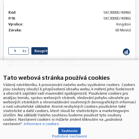
Kód:
SKC3000D/4096G
P/N:
SKC3000D/4096G
Výrobce:
Kingston
Záruka:
60 Měsíců
Koupit
ks.
PRA
-
Sklad Praha
,
BRA
-
Sklad HL Bratislava
,
EXT
-
Externí sklad: Pro termín dodání kontaktujte svého obchodníka
Tato webová stránka používá cookies
Vážený návštěvníku, k provozování našeho webu využíváme cookies. Cookies
jsou soubory sloužící k přizpůsobení obsahu webu, k měření jeho funkčnosti
Podrobnosti o produktu
Zařazení produktu
Parametry
a obecně k zajištění vaší maximální spokojenosti. Používáme cookies pro
analýzu trendu, správu webových stránek, sledování pohybu uživatele po
GPSR
webových stránkách a shromažďování souhrnných demografických informací
o naší uživatelské základně. Kromě nezbytných cookies používáme také
statistické a další cookies, které slouží ke statistickým a marketingovým
Stránky o produktu:
účelům. Na základě Vašeho souhlasu budeme používat tyto soubory
https://www.kingston.com/en/ssd
cookies. Nastavení cookies si můžete změnit kliknutím na „podrobná
nastavení“.
Informace o cookies.
Souhlasím
Podrobné nastavení