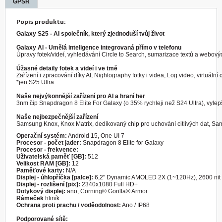
GPSR
Popis produktu:
Galaxy S25 - AI společník, který zjednoduší tvůj život

Úpravy fotek/videí, vyhledávání Circle to Search, sumarizace textů a webovýc
Úžasné detaily fotek a videí i ve tmě

Zařízení i zpracování díky AI, Nightography fotky i videa, Log video, virtuá
*jen S25 Ultra

Naše nejvýkonnější zařízení pro AI a hraní her

3nm čip Snapdragon 8 Elite For Galaxy (o 35% rychleji než S24 Ultra), vylep
Naše nejbezpečnější zařízení

Samsung Knox, Knox Matrix, dedikovaný chip pro uchování citlivých dat, S
Operační systém:
 Android 15, One UI 7
Procesor - počet jader:
Procesor - frekvence: 
Uživatelská paměť [GB]:
 512
Velikost RAM [GB]:
 12
Paměťové karty:
Displej - úhlopříčka [palce]:
 6,2" Dynamic AMOLED 2X (1~120Hz), 2600 nit
Displej - rozlišení [pix]:
 2340x1080 Full HD+
Dotykový displej:
 ano, Corning® Gorilla® Armor
Rámeček
Ochrana proti prachu / voděodolnost:
Podporované sítě: 