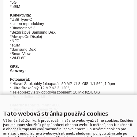

*5G

Konektivita: 

*USB Type-C

*stereo reproduktory

*Bluetooth v5.3

*Bezdrátové Samsung DeX

*Always On Displej

*NFC

*eSIM

*Samsung DeX

*Smart View

*Wi-Fi 6E

GPS: 

Senzory: 

Fotoaparát: 

* Hlavní Širokoúhlý fotoaparát: 50 MP, f/1.8, OIS, 1/1.56" , 1.0µm

* Ultra širokoúhlý: 12 MP, f/2.2, 120°,

* Teleobjektiv s 3× optickým zoomem: 10 MP, f/2.4, OIS

Baterie:
 Kapacita [mAh]: 4000

* Super rychlé nabíjení 25 W

Tato webová stránka používá cookies
* Rychlé bezdrátové nabíjení 2.0

* Reverzní bezdrátové nabíjení

Vážený návštěvníku, k provozování našeho webu využíváme cookies. Cookies
jsou soubory sloužící k přizpůsobení obsahu webu, k měření jeho funkčnosti
Rozměry [mm]: 
a obecně k zajištění vaší maximální spokojenosti. Používáme cookies pro
Hmotnost [g]:
 162 g

analýzu trendu, správu webových stránek, sledování pohybu uživatele po
Obsah balení: telefon, datový kabel, jehla pro vysunutí karty SIM
