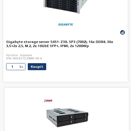
Gigabyte storage server S451-Z30, SP3 (7002), 16x DDR4, 36x
3,5+2x 2,5, M.2, 2x 10GbE SFP+, IPMI, 2x 1200Wp
Výrobce:
Gigabyte
P/N:
6NS451Z30MR-00-A
Koupit
ks.