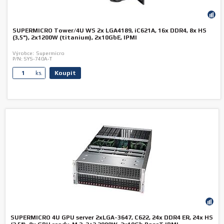
SUPERMICRO Tower/4U WS 2x LGA4189, iC621A, 16x DDR4, 8x HS
(3,5"), 2x1200W (titanium), 2x10GbE, IPMI
Výrobce:
Supermicro
P/N:
SYS-740A-T
Koupit
ks.
SUPERMICRO 4U GPU server 2xLGA-3647, C622, 24x DDR4 ER, 24x HS