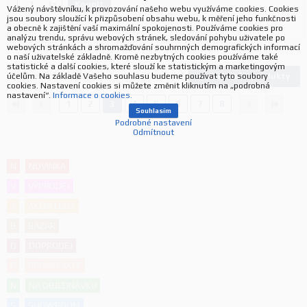
Koupit
ks.
Vážený návštěvníku, k provozování našeho webu využíváme cookies. Cookies
jsou soubory sloužící k přizpůsobení obsahu webu, k měření jeho funkčnosti
a obecně k zajištění vaší maximální spokojenosti. Používáme cookies pro
analýzu trendu, správu webových stránek, sledování pohybu uživatele po
webových stránkách a shromažďování souhrnných demografických informací
o naší uživatelské základně. Kromě nezbytných cookies používáme také
statistické a další cookies, které slouží ke statistickým a marketingovým
Načíst další produkty
účelům. Na základě Vašeho souhlasu budeme používat tyto soubory
938
produktů
cookies. Nastavení cookies si můžete změnit kliknutím na „podrobná
nastavení“.
Informace o cookies.
1
2
3
4
5
6
7
8
Souhlasím
Podrobné nastavení
Odmítnout
N
NOVINKA
V
VÝPRODEJ
A
AKČNÍ CENA
B
BAZAR
D
DOPRODEJ
P
PROMO AKCE
N
NA OBJEDNÁVKU
S
SHOWROOM