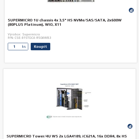
SUPERMICRO 1U chassis 4x 3,5" HS NVMe/SAS/SATA, 2x600W
(80PLUS Platinum), WIO, X11
Výrobce:
Supermicro
P/N:
CSE-815TQC4-R504WB3
Koupit
ks.
SUPERMICRO Tower/4U WS 2x LGA4189, iC621A, 16x DDR4, 8x HS