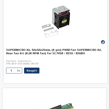
SUPERMICRO 4U, 92x92x25mm, (4-pin) PWM Fan SUPERMICRO 4U,
Rear fan kit (8.2K RPM fan) for SC745B / 835X / 836BH
Výrobce:
Supermicro
P/N:
MCP-320-00046-0N-KIT
Koupit
ks.