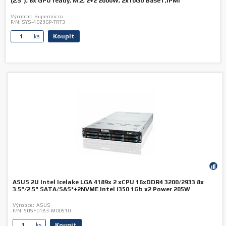
(2,5"), 8x GPU ready, M.2, 2+2 2000W, 2x10Gb BaseT,IPMI
Výrobce:
Supermicro
P/N:
SYS-4029GP-TRT3
Koupit
ks.
ASUS 2U Intel Icelake LGA 4189x 2 xCPU 16xDDR4 3200/2933 8x
3.5"/2.5" SATA/SAS*+2NVME Intel i350 1Gb x2 Power 205W
Výrobce:
ASUS
P/N:
90SF01B3-M00510
Koupit
ks.