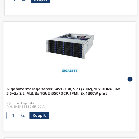
Gigabyte storage server S451-Z30, SP3 (7002), 16x DDR4, 36x
3,5+2x 2,5, M.2, 2x 1GbE i350+OCP, IPMI, 2x 1200W plat
Výrobce:
Gigabyte
P/N:
6NS451Z30MR-00-A
Koupit
ks.