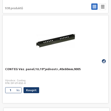
938
produktů
CONTEG Váz. panel,1U,19"jednostr.,40x60mm,9005
Výrobce:
Conteg
P/N:
DP-VP-K02-H
Koupit
ks.