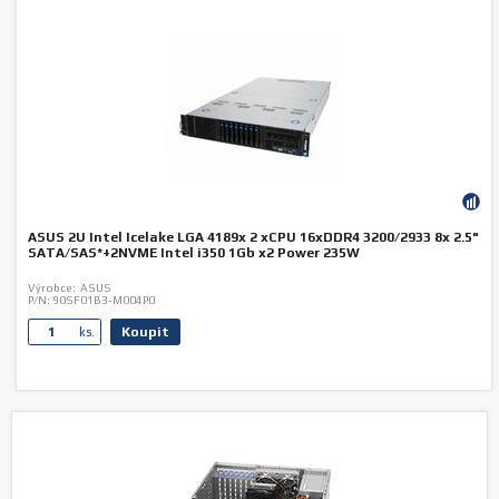
ASUS 2U Intel Icelake LGA 4189x 2 xCPU 16xDDR4 3200/2933 8x 2.5"
SATA/SAS*+2NVME Intel i350 1Gb x2 Power 235W
Výrobce:
ASUS
P/N:
90SF01B3-M004P0
Koupit
ks.