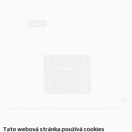
Výrobce:
ASUS
P/N:
90SKC000-M74AN0
Koupit
ks.
ASUS ASMB10IKVM IPMI 2.0 Management Upgrade Kit with KVM
Výrobce:
ASUS
P/N:
90SC0HR0-M0UAY0
Tato webová stránka používá cookies