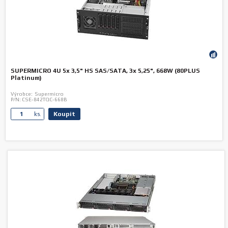
SUPERMICRO 4U 5x 3,5" HS SAS/SATA, 3x 5,25", 668W (80PLUS
Platinum)
Výrobce:
Supermicro
P/N:
CSE-842TQC-668B
Koupit
ks.