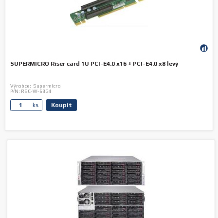
SUPERMICRO Riser card 1U PCI-E4.0 x16 + PCI-E4.0 x8 levý
Výrobce:
Supermicro
P/N:
RSC-W-68G4
Koupit
ks.