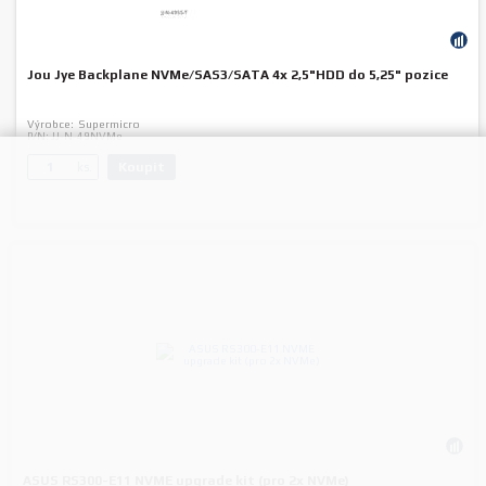
Jou Jye Backplane NVMe/SAS3/SATA 4x 2,5"HDD do 5,25" pozice
Výrobce:
Supermicro
P/N:
JJ-N-49NVMe
Koupit
ks.
ASUS RS300-E11 NVME upgrade kit (pro 2x NVMe)