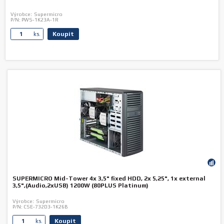
Výrobce:
Supermicro
P/N:
PWS-1K23A-1R
Koupit
ks.
SUPERMICRO Mid-Tower 4x 3,5" fixed HDD, 2x 5,25", 1x external
3,5",(Audio,2xUSB) 1200W (80PLUS Platinum)
Výrobce:
Supermicro
P/N:
CSE-732D3-1K26B
Koupit
ks.