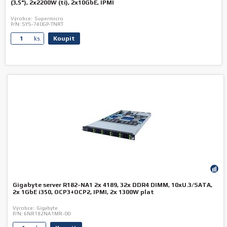
(3,5"), 2x2200W (ti), 2x10GbE, IPMI
Výrobce:
Supermicro
P/N:
SYS-740GP-TNRT
Koupit
ks.
Gigabyte server R182-NA1 2x 4189, 32x DDR4 DIMM, 10xU.3/SATA,
2x 1GbE i350, OCP3+OCP2, IPMI, 2x 1300W plat
Výrobce:
Gigabyte
P/N:
6NR182NA1MR-00