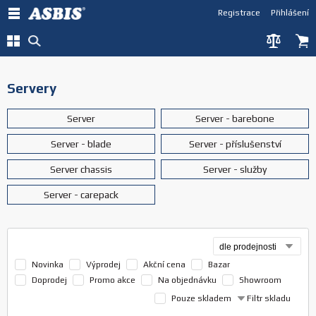
Registrace
Přihlášení
Servery
Server
Server - barebone
Server - blade
Server - příslušenství
Server chassis
Server - služby
Server - carepack
Novinka
Výprodej
Akční cena
Bazar
Doprodej
Promo akce
Na objednávku
Showroom
Pouze skladem
Filtr skladu