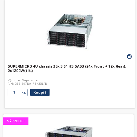
SUPERMICRO 4U chassis 36x 3,5" HS SAS3 (24x Front + 12x Rear),
2x1200W(tit.)
Výrobce:
Supermicro
P/N:
CSE-847BA-R1K23LPB
Koupit
ks.
VÝPRODEJ