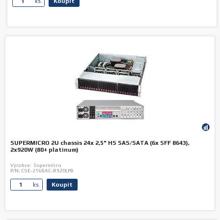
Koupit
ks.
SUPERMICRO 2U chassis 24x 2,5" HS SAS/SATA (6x SFF 8643),
2x920W (80+ platinum)
Výrobce:
Supermicro
P/N:
CSE-216BAC-R920LPB
Koupit
ks.