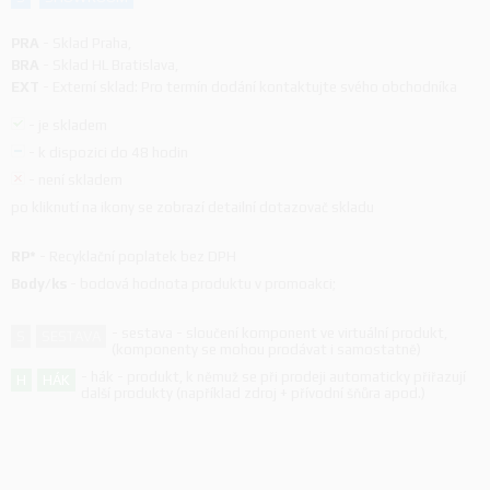
PRA
-
Sklad Praha
,
BRA
-
Sklad HL Bratislava
,
EXT
-
Externí sklad: Pro termín dodání kontaktujte svého obchodníka
-
je skladem
-
k dispozici do 48 hodin
-
není skladem
po kliknutí na ikony se zobrazí detailní dotazovač skladu
RP*
-
Recyklační poplatek bez DPH
Body/ks
-
bodová hodnota produktu v promoakci;
-
sestava - sloučení komponent ve virtuální produkt,
S
SESTAVA
(komponenty se mohou prodávat i samostatně)
-
hák - produkt, k němuž se při prodeji automaticky přiřazují
H
HÁK
další produkty (například zdroj + přívodní šňůra apod.)