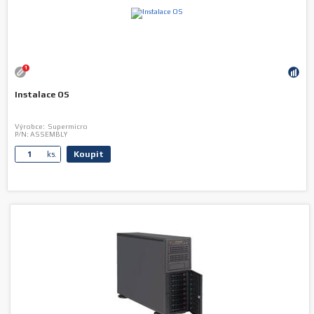
1
Instalace OS
Výrobce:
Supermicro
P/N:
ASSEMBLY
Koupit
ks.