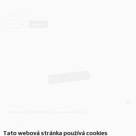
Výrobce:
Eurocase
P/N:
RGA-28-2U
Koupit
ks.
Eurocase krytka RGA-7-4 pro rozvaděče 4U
Výrobce:
Eurocase
P/N:
RGA-7-4
Tato webová stránka používá cookies