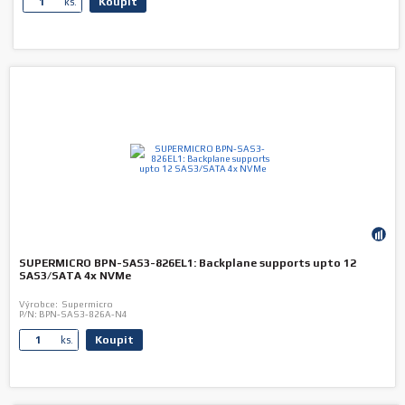
Koupit
ks.
SUPERMICRO BPN-SAS3-826EL1: Backplane supports upto 12
SAS3/SATA 4x NVMe
Výrobce:
Supermicro
P/N:
BPN-SAS3-826A-N4
Koupit
ks.