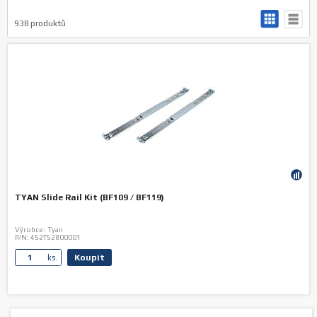
938
produktů
TYAN Slide Rail Kit (BF109 / BF119)
Výrobce:
Tyan
P/N:
452T52800001
Koupit
ks.