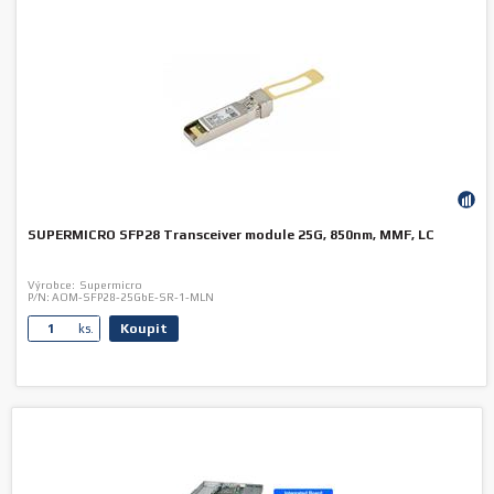
SUPERMICRO SFP28 Transceiver module 25G, 850nm, MMF, LC
Výrobce:
Supermicro
P/N:
AOM-SFP28-25GbE-SR-1-MLN
Koupit
ks.