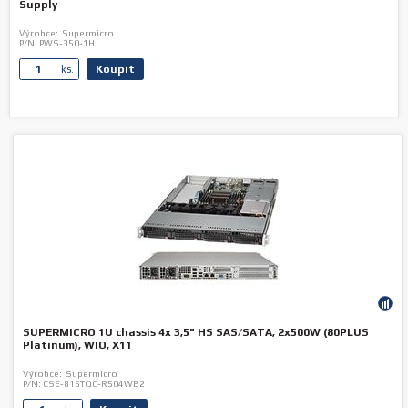
Supply
Výrobce:
Supermicro
P/N:
PWS-350-1H
Koupit
ks.
SUPERMICRO 1U chassis 4x 3,5" HS SAS/SATA, 2x500W (80PLUS
Platinum), WIO, X11
Výrobce:
Supermicro
P/N:
CSE-815TQC-R504WB2