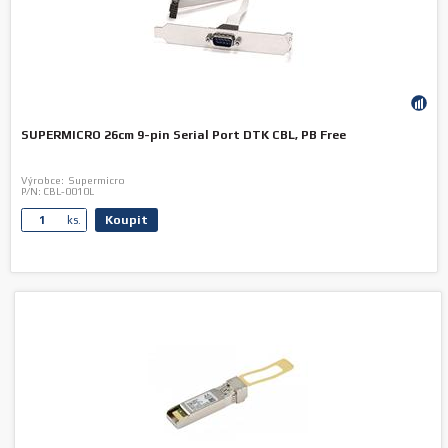
SUPERMICRO 26cm 9-pin Serial Port DTK CBL, PB Free
Výrobce:
Supermicro
P/N:
CBL-0010L
Koupit
ks.