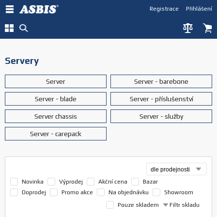
Registrace
Přihlášení
Servery
Server
Server - barebone
Server - blade
Server - příslušenství
Server chassis
Server - služby
Server - carepack
Novinka
Výprodej
Akční cena
Bazar
Doprodej
Promo akce
Na objednávku
Showroom
Pouze skladem
Filtr skladu