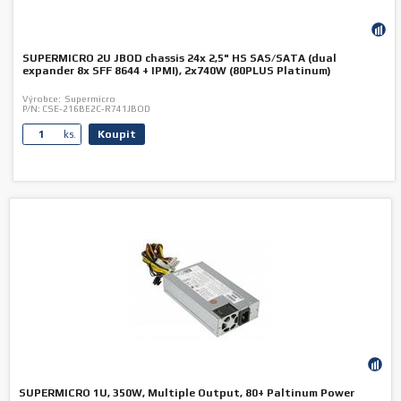
SUPERMICRO 2U JBOD chassis 24x 2,5" HS SAS/SATA (dual
expander 8x SFF 8644 + IPMI), 2x740W (80PLUS Platinum)
Výrobce:
Supermicro
P/N:
CSE-216BE2C-R741JBOD
Koupit
ks.
SUPERMICRO 1U, 350W, Multiple Output, 80+ Paltinum Power