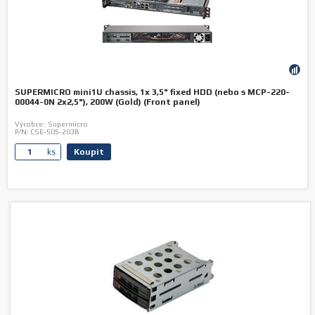
SUPERMICRO mini1U chassis, 1x 3,5" fixed HDD (nebo s MCP-220-
00044-0N 2x2,5"), 200W (Gold) (Front panel)
Výrobce:
Supermicro
P/N:
CSE-505-203B
Koupit
ks.