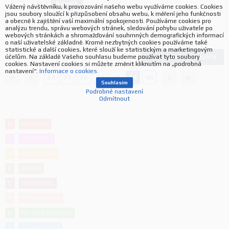
Koupit
ks.
Vážený návštěvníku, k provozování našeho webu využíváme cookies. Cookies
jsou soubory sloužící k přizpůsobení obsahu webu, k měření jeho funkčnosti
a obecně k zajištění vaší maximální spokojenosti. Používáme cookies pro
analýzu trendu, správu webových stránek, sledování pohybu uživatele po
webových stránkách a shromažďování souhrnných demografických informací
o naší uživatelské základně. Kromě nezbytných cookies používáme také
statistické a další cookies, které slouží ke statistickým a marketingovým
Načíst další produkty
účelům. Na základě Vašeho souhlasu budeme používat tyto soubory
938
produktů
cookies. Nastavení cookies si můžete změnit kliknutím na „podrobná
nastavení“.
Informace o cookies.
34
35
36
37
38
39
40
Souhlasím
Podrobné nastavení
Odmítnout
N
NOVINKA
V
VÝPRODEJ
A
AKČNÍ CENA
B
BAZAR
D
DOPRODEJ
P
PROMO AKCE
N
NA OBJEDNÁVKU
S
SHOWROOM