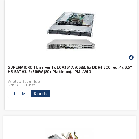
SUPERMICRO 1U server 1x LGA3647, iC622, 6x DDR4 ECC reg, 4x 3.5"
HS SATA3, 2x500W (80+ Platinum), IPMI, WIO
Výrobce:
Supermicro
P/N:
SYS-5019P-WTR
Koupit
ks.