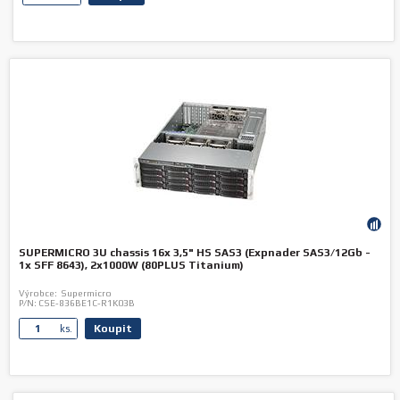
SUPERMICRO 3U chassis 16x 3,5" HS SAS3 (Expnader SAS3/12Gb -
1x SFF 8643), 2x1000W (80PLUS Titanium)
Výrobce:
Supermicro
P/N:
CSE-836BE1C-R1K03B
Koupit
ks.