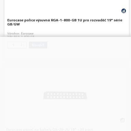
Eurocase police výsuvná RGA-1-800-GB 1U pro rozvaděč 19" série
GB/GW
Výrobce:
Eurocase
P/N:
RGA-1-800-GB
Koupit
ks.
Eurocase panel na kabely GA-28-2U 19" - 24 port