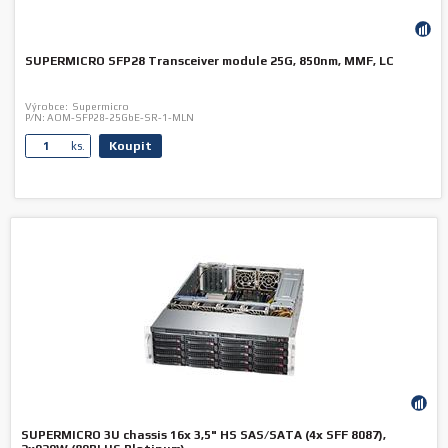
SUPERMICRO SFP28 Transceiver module 25G, 850nm, MMF, LC
Výrobce:
Supermicro
P/N:
AOM-SFP28-25GbE-SR-1-MLN
Koupit
ks.
SUPERMICRO 3U chassis 16x 3,5" HS SAS/SATA (4x SFF 8087),