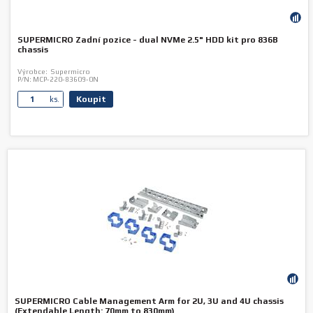
SUPERMICRO Zadní pozice - dual NVMe 2.5" HDD kit pro 836B
chassis
Výrobce:
Supermicro
P/N:
MCP-220-83609-0N
Koupit
ks.
SUPERMICRO Cable Management Arm for 2U, 3U and 4U chassis
(Extendable Length: 70mm to 830mm)