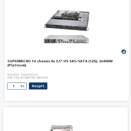
SUPERMICRO 1U chassis 4x 3,5" HS SAS/SATA (12G), 2x400W
(Platinum)
Výrobce:
Supermicro
P/N:
CSE-813MFTQC-R407CB
Koupit
ks.