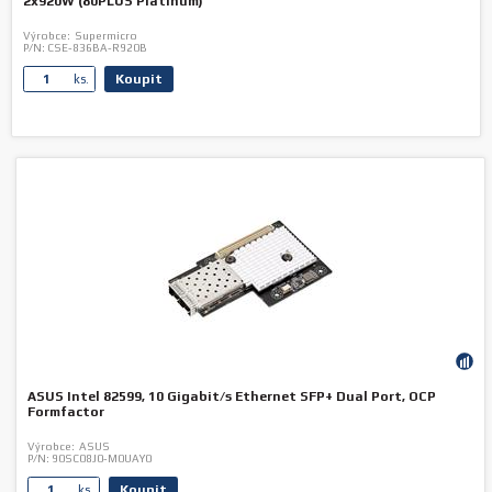
2x920W (80PLUS Platinum)
Výrobce:
Supermicro
P/N:
CSE-836BA-R920B
Koupit
ks.
ASUS Intel 82599, 10 Gigabit/s Ethernet SFP+ Dual Port, OCP
Formfactor
Výrobce:
ASUS
P/N:
90SC08J0-M0UAY0
Koupit
ks.