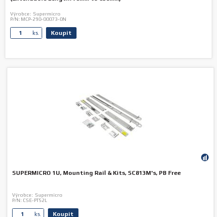
Výrobce:
Supermicro
P/N:
MCP-290-00073-0N
Koupit
ks.
SUPERMICRO 1U, Mounting Rail & Kits, SC813M's, PB Free
Výrobce:
Supermicro
P/N:
CSE-PT52L
Koupit
ks.