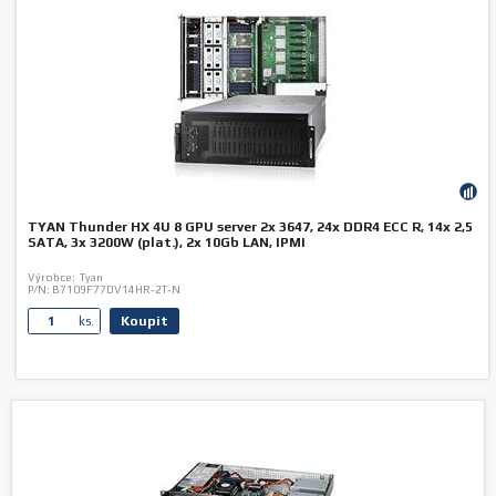
TYAN Thunder HX 4U 8 GPU server 2x 3647, 24x DDR4 ECC R, 14x 2,5
SATA, 3x 3200W (plat.), 2x 10Gb LAN, IPMI
Výrobce:
Tyan
P/N:
B7109F77DV14HR-2T-N
Koupit
ks.