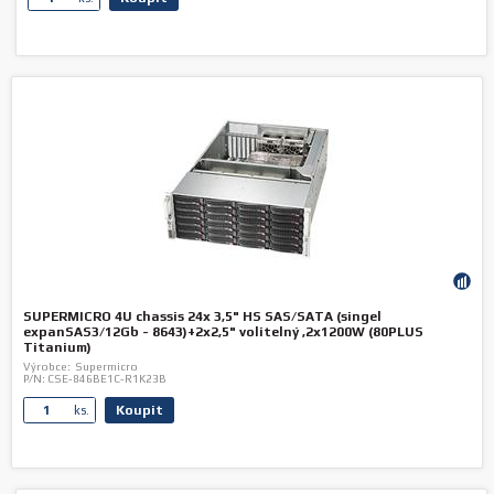
SUPERMICRO 4U chassis 24x 3,5" HS SAS/SATA (singel
expanSAS3/12Gb - 8643)+2x2,5" volitelný ,2x1200W (80PLUS
Titanium)
Výrobce:
Supermicro
P/N:
CSE-846BE1C-R1K23B
Koupit
ks.