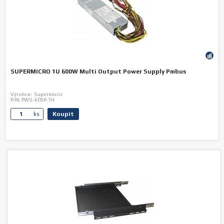
SUPERMICRO 1U 600W Multi Output Power Supply Pmbus
Výrobce:
Supermicro
P/N:
PWS-605P-1H
Koupit
ks.