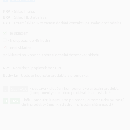
PRA
-
Sklad Praha
,
BRA
-
Sklad HL Bratislava
,
EXT
-
Externí sklad: Pro termín dodání kontaktujte svého obchodníka
-
je skladem
-
k dispozici do 48 hodin
-
není skladem
po kliknutí na ikony se zobrazí detailní dotazovač skladu
RP*
-
Recyklační poplatek bez DPH
Body/ks
-
bodová hodnota produktu v promoakci;
-
sestava - sloučení komponent ve virtuální produkt,
S
SESTAVA
(komponenty se mohou prodávat i samostatně)
-
hák - produkt, k němuž se při prodeji automaticky přiřazují
H
HÁK
další produkty (například zdroj + přívodní šňůra apod.)