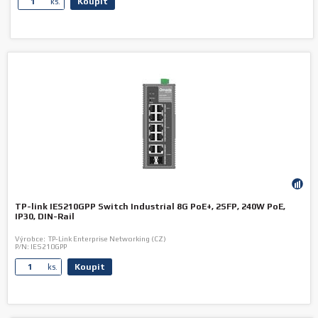
Koupit
ks.
TP-link IES210GPP Switch Industrial 8G PoE+, 2SFP, 240W PoE,
IP30, DIN-Rail
Výrobce:
TP-Link Enterprise Networking (CZ)
P/N:
IES210GPP
Koupit
ks.