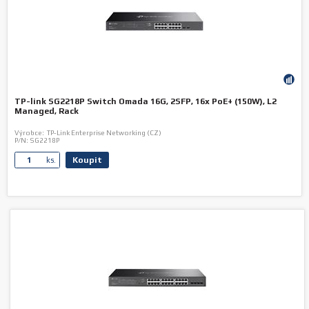
TP-link SG2218P Switch Omada 16G, 2SFP, 16x PoE+ (150W), L2
Managed, Rack
Výrobce:
TP-Link Enterprise Networking (CZ)
P/N:
SG2218P
Koupit
ks.