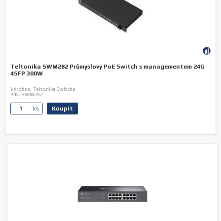
Teltonika SWM282 Průmyslový PoE Switch s managementem 24G
4SFP 300W
Výrobce:
Teltonika Switche
P/N:
SWM282
Koupit
ks.