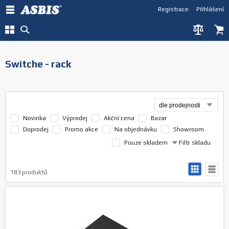
Registrace
Přihlášení
Switche - rack
Novinka
Výprodej
Akční cena
Bazar
Doprodej
Promo akce
Na objednávku
Showroom
Pouze skladem
Filtr skladu
183
produktů