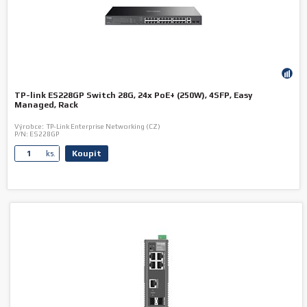
TP-link ES228GP Switch 28G, 24x PoE+ (250W), 4SFP, Easy
Managed, Rack
Výrobce:
TP-Link Enterprise Networking (CZ)
P/N:
ES228GP
Koupit
ks.