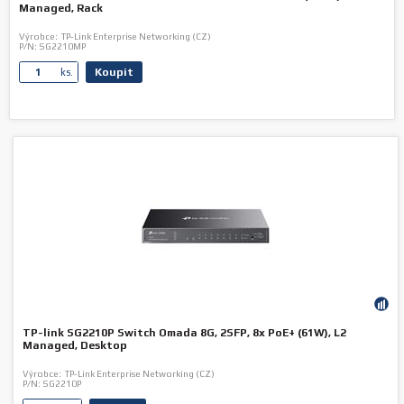
Managed, Rack
Výrobce:
TP-Link Enterprise Networking (CZ)
P/N:
SG2210MP
Koupit
ks.
TP-link SG2210P Switch Omada 8G, 2SFP, 8x PoE+ (61W), L2
Managed, Desktop
Výrobce:
TP-Link Enterprise Networking (CZ)
P/N:
SG2210P