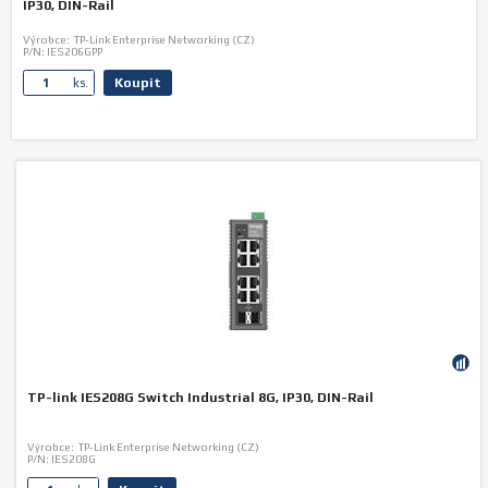
IP30, DIN-Rail
Výrobce:
TP-Link Enterprise Networking (CZ)
P/N:
IES206GPP
Koupit
ks.
TP-link IES208G Switch Industrial 8G, IP30, DIN-Rail
Výrobce:
TP-Link Enterprise Networking (CZ)
P/N:
IES208G