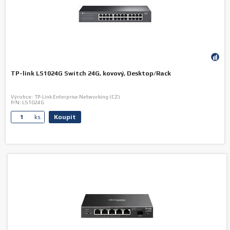
TP-link LS1024G Switch 24G, kovový, Desktop/Rack
Výrobce:
TP-Link Enterprise Networking (CZ)
P/N:
LS1024G
Koupit
ks.