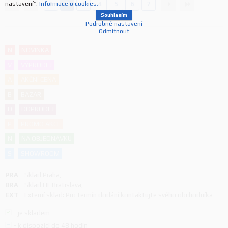
nastavení“.
Informace o cookies.
1
2
3
4
5
6
7
Souhlasím
Podrobné nastavení
Odmítnout
N
NOVINKA
V
VÝPRODEJ
A
AKČNÍ CENA
B
BAZAR
D
DOPRODEJ
P
PROMO AKCE
N
NA OBJEDNÁVKU
S
SHOWROOM
PRA
-
Sklad Praha
,
BRA
-
Sklad HL Bratislava
,
EXT
-
Externí sklad: Pro termín dodání kontaktujte svého obchodníka
-
je skladem
-
k dispozici do 48 hodin