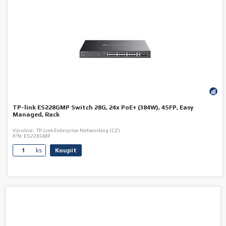
TP-link ES228GMP Switch 28G, 24x PoE+ (384W), 4SFP, Easy
Managed, Rack
Výrobce:
TP-Link Enterprise Networking (CZ)
P/N:
ES228GMP
Koupit
ks.