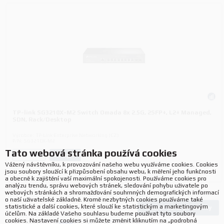
TP-link SG3210X-M2 Switch Omada 8x 2.5G, 2SFP+, L2+ Managed,
SDN, Rack/Desktop
Výrobce:
TP-Link Enterprise Networking (CZ)
P/N:
SG3210X-M2
Tato webová stránka používá cookies
Koupit
ks.
Vážený návštěvníku, k provozování našeho webu využíváme cookies. Cookies
jsou soubory sloužící k přizpůsobení obsahu webu, k měření jeho funkčnosti
a obecně k zajištění vaší maximální spokojenosti. Používáme cookies pro
analýzu trendu, správu webových stránek, sledování pohybu uživatele po
webových stránkách a shromažďování souhrnných demografických informací
o naší uživatelské základně. Kromě nezbytných cookies používáme také
statistické a další cookies, které slouží ke statistickým a marketingovým
Načíst další produkty
183
produktů
účelům. Na základě Vašeho souhlasu budeme používat tyto soubory
cookies. Nastavení cookies si můžete změnit kliknutím na „podrobná