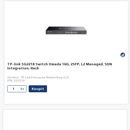
TP-link SG2218 Switch Omada 16G, 2SFP, L2 Managed, SDN
Integration, Rack
Výrobce:
TP-Link Enterprise Networking (CZ)
P/N:
SG2218
Koupit
ks.