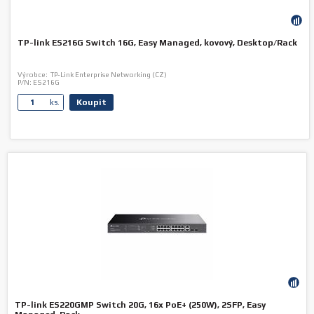
TP-link ES216G Switch 16G, Easy Managed, kovový, Desktop/Rack
Výrobce:
TP-Link Enterprise Networking (CZ)
P/N:
ES216G
Koupit
ks.
TP-link ES220GMP Switch 20G, 16x PoE+ (250W), 2SFP, Easy