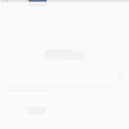
Koupit
ks.
TP-link SG3210 Switch Omada 8G, 2SFP, L2+ Managed, SDN
Integration, Rack/Desktop
Výrobce:
TP-Link Enterprise Networking (CZ)
P/N:
SG3210
Koupit
ks.