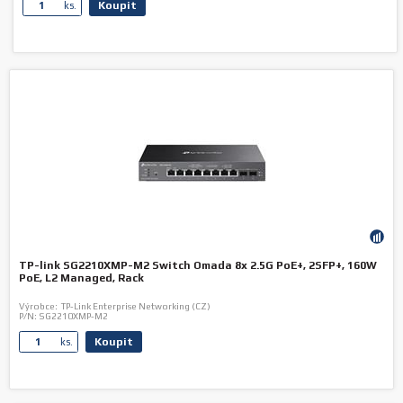
Koupit
ks.
TP-link SG2210XMP-M2 Switch Omada 8x 2.5G PoE+, 2SFP+, 160W
PoE, L2 Managed, Rack
Výrobce:
TP-Link Enterprise Networking (CZ)
P/N:
SG2210XMP-M2
Koupit
ks.