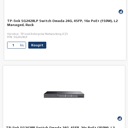
TP-link SG2428LP Switch Omada 24G, 4SFP, 16x PoE+ (150W), L2
Managed, Rack
Výrobce:
TP-Link Enterprise Networking (CZ)
P/N:
SG2428LP
Koupit
ks.
TP-link SG2428P Switch Omada 24G, 4SFP, 24x PoE+ (250W), L2