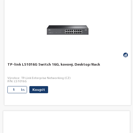
TP-link LS1016G Switch 16G, kovový, Desktop/Rack
Výrobce:
TP-Link Enterprise Networking (CZ)
P/N:
LS1016G
Koupit
ks.