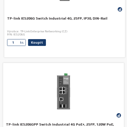
TP-link IES206G Switch Industrial 4G, 2SFP, IP30, DIN-Rail
Výrobce:
TP-Link Enterprise Networking (CZ)
P/N:
IES206G
Koupit
ks.
TP-link IES206GPP Switch Industrial 4G PoE+, 2SFP, 120W PoE,