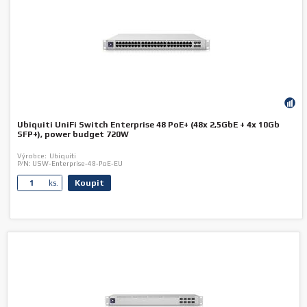
Ubiquiti UniFi Switch Enterprise 48 PoE+ (48x 2,5GbE + 4x 10Gb
SFP+), power budget 720W
Výrobce:
Ubiquiti
P/N:
USW-Enterprise-48-PoE-EU
Koupit
ks.