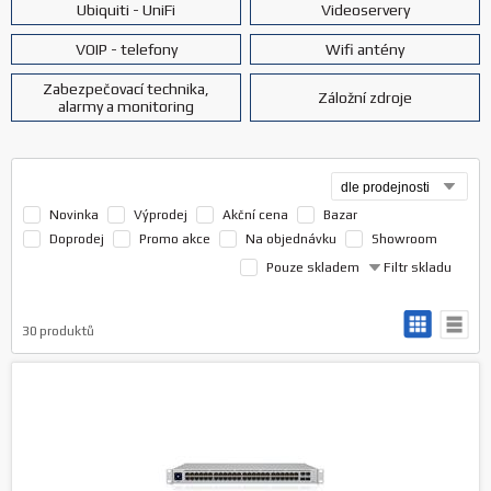
Ubiquiti - UniFi
Videoservery
VOIP - telefony
Wifi antény
Zabezpečovací technika,
Záložní zdroje
alarmy a monitoring
Novinka
Výprodej
Akční cena
Bazar
Doprodej
Promo akce
Na objednávku
Showroom
Pouze skladem
Filtr skladu
30
produktů