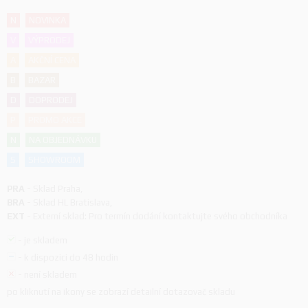
N
NOVINKA
V
VÝPRODEJ
A
AKČNÍ CENA
B
BAZAR
D
DOPRODEJ
P
PROMO AKCE
N
NA OBJEDNÁVKU
S
SHOWROOM
PRA
-
Sklad Praha
,
BRA
-
Sklad HL Bratislava
,
EXT
-
Externí sklad: Pro termín dodání kontaktujte svého obchodníka
-
je skladem
-
k dispozici do 48 hodin
-
není skladem
po kliknutí na ikony se zobrazí detailní dotazovač skladu