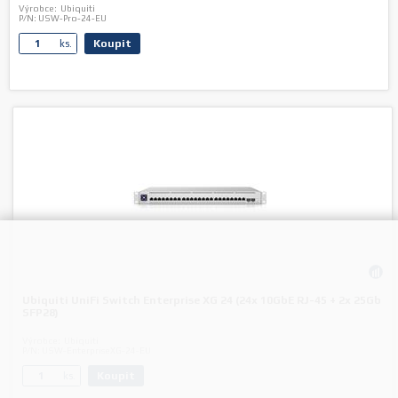
Výrobce:
Ubiquiti
P/N:
USW-Pro-24-EU
Koupit
ks.
Ubiquiti UniFi Switch Enterprise XG 24 (24x 10GbE RJ-45 + 2x 25Gb
SFP28)
Výrobce:
Ubiquiti
P/N:
USW-EnterpriseXG-24-EU
Koupit
ks.