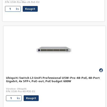
P/N:
USW-Pro-Max-24-PoE-EU
Koupit
ks.
Ubiquiti Switch L3 UniFi Professional USW-Pro-48-PoE, 48-Port
Gigabit, 4x SFP+, PoE-out, PoE budget 600W
Výrobce:
Ubiquiti
P/N:
USW-Pro-48-POE-EU
Koupit
ks.