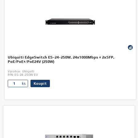
Ubiquiti EdgeSwitch ES-24-250W, 24x1000Mbps + 2xSFP,
PoE/PoE+/PoE24V (250W)
Výrobce:
Ubiquiti
P/N:
ES-24-250W EU
Koupit
ks.