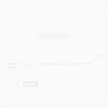
Ubiquiti Switch L3 UniFi Professional USW-Pro-48, 48-Port
Gigabit, 4x SFP+
Výrobce:
Ubiquiti
P/N:
USW-Pro-48-EU
Koupit
ks.