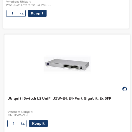
Výrobce:
Ubiquiti
P/N:
USW-Enterprise-24-PoE-EU
Koupit
ks.
Ubiquiti Switch L2 UniFi USW-24, 24-Port Gigabit, 2x SFP
Výrobce:
Ubiquiti
P/N:
USW-24-EU
Koupit
ks.