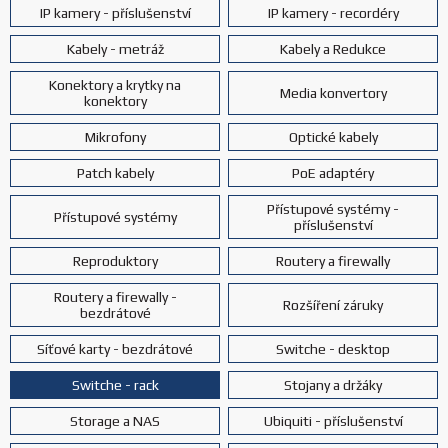
IP kamery - příslušenství
IP kamery - recordéry
Kabely - metráž
Kabely a Redukce
Konektory a krytky na
Media konvertory
konektory
Mikrofony
Optické kabely
Patch kabely
PoE adaptéry
Přístupové systémy -
Přístupové systémy
příslušenství
Reproduktory
Routery a firewally
Routery a firewally -
Rozšíření záruky
bezdrátové
Síťové karty - bezdrátové
Switche - desktop
Switche - rack
Stojany a držáky
Storage a NAS
Ubiquiti - příslušenství