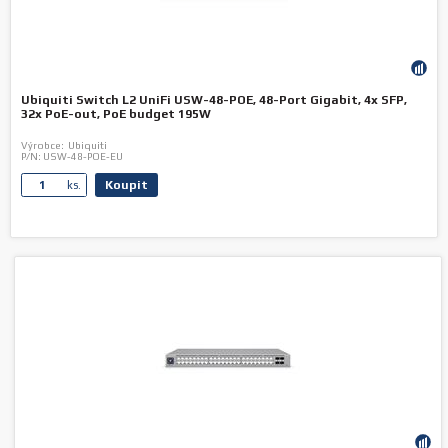
Ubiquiti Switch L2 UniFi USW-48-POE, 48-Port Gigabit, 4x SFP,
32x PoE-out, PoE budget 195W
Výrobce:
Ubiquiti
P/N:
USW-48-POE-EU
Koupit
ks.