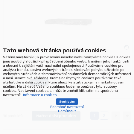
Tato webová stránka používá cookies
Ubiquiti EdgeSwitch ES-48-500W, 48x1000Mbps, 2x 1G SFP + 2x
Vážený návštěvníku, k provozování našeho webu využíváme cookies. Cookies
10G SFP, PoE/PoE+/PoE24V (500W)
jsou soubory sloužící k přizpůsobení obsahu webu, k měření jeho funkčnosti
a obecně k zajištění vaší maximální spokojenosti. Používáme cookies pro
analýzu trendu, správu webových stránek, sledování pohybu uživatele po
Výrobce:
Ubiquiti
webových stránkách a shromažďování souhrnných demografických informací
P/N:
ES-48-500W EU
o naší uživatelské základně. Kromě nezbytných cookies používáme také
statistické a další cookies, které slouží ke statistickým a marketingovým
Koupit
ks.
účelům. Na základě Vašeho souhlasu budeme používat tyto soubory
cookies. Nastavení cookies si můžete změnit kliknutím na „podrobná
nastavení“.
Informace o cookies.
Souhlasím
Podrobné nastavení
Odmítnout
1
2
Načíst další produkty
30
produktů