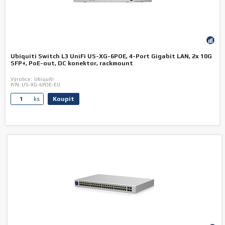
Ubiquiti Switch L3 UniFi US-XG-6POE, 4-Port Gigabit LAN, 2x 10G
SFP+, PoE-out, DC konektor, rackmount
Výrobce:
Ubiquiti
P/N:
US-XG-6POE-EU
Koupit
ks.