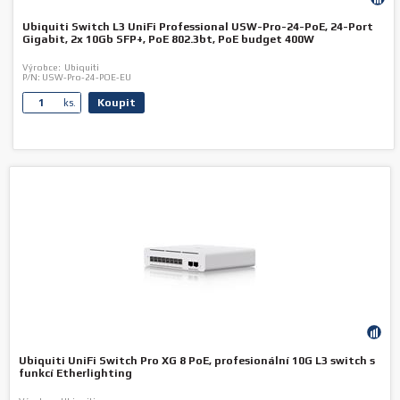
Ubiquiti Switch L3 UniFi Professional USW-Pro-24-PoE, 24-Port
Gigabit, 2x 10Gb SFP+, PoE 802.3bt, PoE budget 400W
Výrobce:
Ubiquiti
P/N:
USW-Pro-24-POE-EU
Koupit
ks.
Ubiquiti UniFi Switch Pro XG 8 PoE, profesionální 10G L3 switch s
funkcí Etherlighting