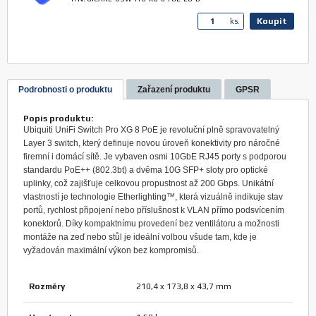
Koupit
ks.
Podrobnosti o produktu
Zařazení produktu
GPSR
Popis produktu:
Ubiquiti UniFi Switch Pro XG 8 PoE je revoluční plně spravovatelný
Layer 3 switch, který definuje novou úroveň konektivity pro náročné
firemní i domácí sítě. Je vybaven osmi 10GbE RJ45 porty s podporou
standardu PoE++ (802.3bt) a dvěma 10G SFP+ sloty pro optické
uplinky, což zajišťuje celkovou propustnost až 200 Gbps. Unikátní
vlastností je technologie Etherlighting™, která vizuálně indikuje stav
portů, rychlost připojení nebo příslušnost k VLAN přímo podsvícením
konektorů. Díky kompaktnímu provedení bez ventilátoru a možnosti
montáže na zeď nebo stůl je ideální volbou všude tam, kde je
vyžadován maximální výkon bez kompromisů.
Rozměry
210,4 x 173,8 x 43,7 mm