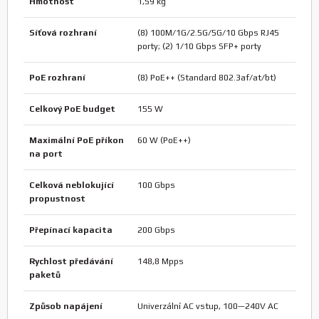
Hmotnost
1,59 kg
Síťová rozhraní
(8) 100M/1G/2.5G/5G/10 Gbps RJ45
porty; (2) 1/10 Gbps SFP+ porty
PoE rozhraní
(8) PoE++ (Standard 802.3af/at/bt)
Celkový PoE budget
155 W
Maximální PoE příkon
60 W (PoE++)
na port
Celková neblokující
100 Gbps
propustnost
Přepínací kapacita
200 Gbps
Rychlost předávání
148,8 Mpps
paketů
Způsob napájení
Univerzální AC vstup, 100—240V AC