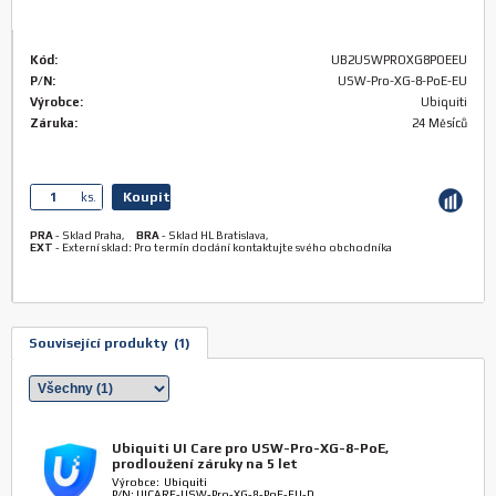
Kód:
UB2USWPROXG8POEEU
P/N:
USW-Pro-XG-8-PoE-EU
Výrobce:
Ubiquiti
Záruka:
24 Měsíců
Koupit
ks.
PRA
-
Sklad Praha
,
BRA
-
Sklad HL Bratislava
,
EXT
-
Externí sklad: Pro termín dodání kontaktujte svého obchodníka
Související produkty (1)
Ubiquiti UI Care pro USW-Pro-XG-8-PoE,
prodloužení záruky na 5 let
Výrobce: Ubiquiti
P/N: UICARE-USW-Pro-XG-8-PoE-EU-D