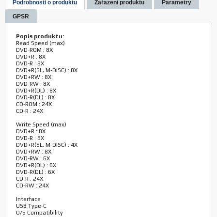
Podrobnosti o produktu
Zařazení produktu
Parametry
GPSR
Popis produktu:
Read Speed (max)
DVD-ROM : 8X
DVD+R : 8X
DVD-R : 8X
DVD+R(SL, M-DISC) : 8X
DVD+RW : 8X
DVD-RW : 8X
DVD+R(DL) : 8X
DVD-R(DL) : 8X
CD-ROM : 24X
CD-R : 24X
Write Speed (max)
DVD+R : 8X
DVD-R : 8X
DVD+R(SL, M-DISC) : 4X
DVD+RW : 8X
DVD-RW : 6X
DVD+R(DL) : 6X
DVD-R(DL) : 6X
CD-R : 24X
CD-RW : 24X
Interface
USB Type-C
O/S Compatibility