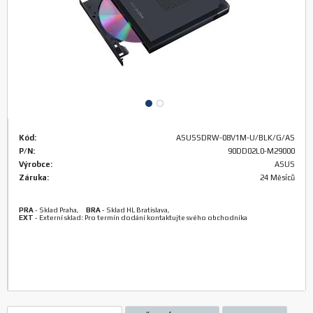
Kód:
ASUSSDRW-08V1M-U/BLK/G/AS
P/N:
90DD02L0-M29000
Výrobce:
ASUS
Záruka:
24 Měsíců
PRA
-
Sklad Praha
,
BRA
-
Sklad HL Bratislava
,
EXT
-
Externí sklad: Pro termín dodání kontaktujte svého obchodníka