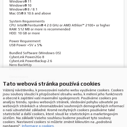
Windows® 11
Windows® 10
Windows® 8 / 8.1
Mac OS® X 10.6 and above
System Requirements
CPU: Intel® Pentium® 4 2.0 GHz or AMD Athlon™ 2100+ or higher
RAM: 512 MB or more is recommended
HDD: 10 GB or more
Power Requirement
USB Power +5V ± 5%
Bundled Software (Windows OS)
CyberLink Power2Go 8
CyberLink PowerBackup 2.6
Nero BackItUp
E-Green
Dimensions
150 x 142 x 14.6 mm (L/W/H)
Tato webová stránka používá cookies
Weight
Vážený návštěvníku, k provozování našeho webu využíváme cookies. Cookies
255 ± 20 g
jsou soubory sloužící k přizpůsobení obsahu webu, k měření jeho funkčnosti
a obecně k zajištění vaší maximální spokojenosti. Používáme cookies pro
Packing
analýzu trendu, správu webových stránek, sledování pohybu uživatele po
Retail Box
webových stránkách a shromažďování souhrnných demografických informací
o naší uživatelské základně. Kromě nezbytných cookies používáme také
Stránky o produktu:
statistické a další cookies, které slouží ke statistickým a marketingovým
https://www.asus.com/Motherboards-Components/Optical-
účelům. Na základě Vašeho souhlasu budeme používat tyto soubory
Drives/External-DVD-Drive/ZenDrive-V1
cookies. Nastavení cookies si můžete změnit kliknutím na „podrobná
nastavení“.
Informace o cookies.