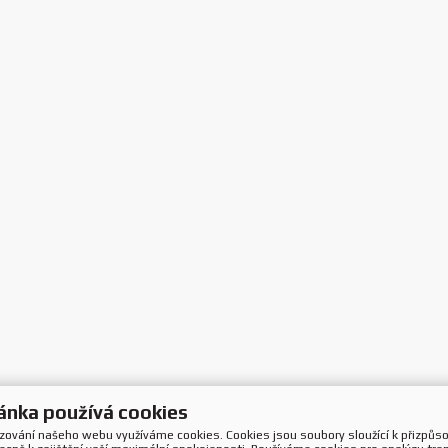
ánka používá cookies
ozování našeho webu využíváme cookies. Cookies jsou soubory sloužící k přizpůs