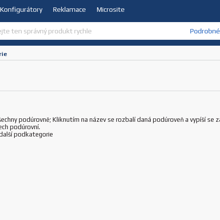
Konfigurátory
Reklamace
Microsite
Podrobné 
rie
všechny podúrovně; Kliknutím na název se rozbalí daná podúroveň a vypíší se z
ech podúrovní.
 další podkategorie